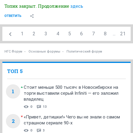
Топик закрыт. Продолжение
здесь
ОТВЕТИТЬ
1
2
3
4
5
6
7
8
...
21
НГС.Форум
Основные форумы
Политический форум
ТОП 5
Стоит меньше 500 тысяч: в Новосибирске на
1
торги выставили серый Infiniti — его заложил
владелец
0
13
«Привет, детишки!» Чего вы не знали о самом
2
страшном сериале 90-х
0
3