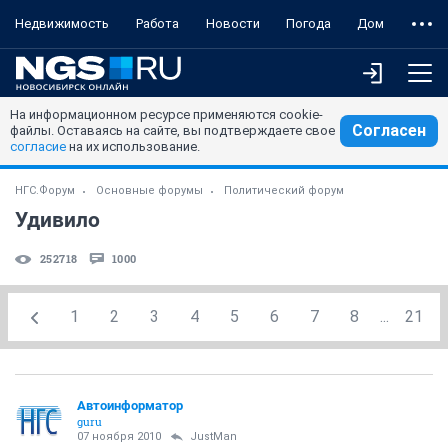
Недвижимость
Работа
Новости
Погода
Дом
На информационном ресурсе применяются cookie-
Согласен
файлы. Оставаясь на сайте, вы подтверждаете свое
согласие
на их использование.
НГС.Форум
Основные форумы
Политический форум
Удивило
252718
1000
1
2
3
4
5
6
7
8
...
21
Автоинформатор
guru
07 ноября 2010
JustMan