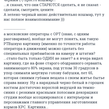
...я сказал, что они СТАРЮТСЯ сделать, я не сказал -
сделали, смотрите, цените.
А зелено-черный анонс действительно кошмар, тут у
нас полное взаимопонимание )))
---------------
а московские операторы с ОРТ (знаю, с одним
разговаривал), вообще не могут понять, как такую
РТВшную картинку (именно по точности работы
оператора в движении) можно сделать без
специальных прибамбасов на камеру и штатив?
...стало быть только ОДИН не знает? а я вчера видел
картинку, где на фоне старого ободранного серванта,
занимающего 80% экрана, под углом 30 градусов в
упор снимали мертвую голову бабушки, лет 65,
которая синими губами вещала о своем житье бытье
справа внизу. Ну а нарядный черно-белый в горошек
костюм достаточно взрослой ведущей на темно-
синих с резкими красными полосами декорациях
студии вообще ассоциировался с интеръером и
персонажами главного управления заготовления
кормов КРС. Картинка...