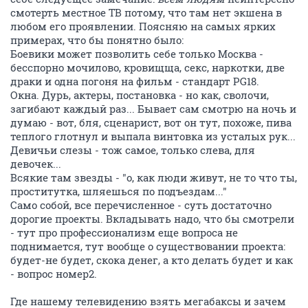
смотерть местное ТВ потому, что там нет экшена в
любом его проявлении. Поясняю на самых ярких
примерах, что бы понятно было:
Боевики может позволить себе только Москва -
бесспорно мочилово, кровищща, секс, наркотки, две
драки и одна погоня на фильм - стандарт PG18.
Окна. Дурь, актеры, постановка - но как, сволочи,
загибают каждый раз... Бывает сам смотрю на ночь и
думаю - вот, бля, сценарист, вот он тут, похоже, пива
теплого глотнул и выпала винтовка из усталых рук...
Девичьи слезы - тож самое, только слева, для
девочек...
Всякие там звезды - "о, как люди живут, не то что ты,
проститутка, шляешься по подъездам..."
Само собой, все перечисленное - суть достаточно
дорогие проекты. Вкладывать надо, что бы смотрели
- тут про профессионализм еще вопроса не
поднимается, тут вообще о существовании проекта:
будет-не будет, скока денег, а кто делать будет и как
- вопрос номер2.
Где нашему телевидению взять мегабаксы и зачем