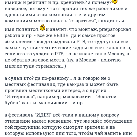
имидж и рейтинг и пр. хренотень? а почему?
наверное, потому что старания тех же работников и
сделали имя этой компании. т.е. и другим
компаниям можно начать "стараться", глядишь и
имя появится.
и значит, что монтаж, рператорская
работа и пр. - всё же ВЫШЕ. да и самое простое
объяснение - когда создавали РТВ, то туда ушли все
самые лучшие технические кадры со всех каналов. а,
если кто-то уходил с РТВ, то не иначе как в Москву, а
не обратно на свои места. (ну, а Москва - понятно,
многие туда стремятся...)
а судьи кто? да по-разному... я ж говорю не о
местных фестивалях, где как-раз и может быть
проявлен местечковый интерес, а о других...
"Интерньюс", например, московский... "Золотой
бубен" ханты-мансийский... и пр.
а фестиваль "ИДЕЯ" всё-таки к данному вопросу
отношение имеет косвенное. тут же идёт обсуждение
той продукции, которую смотрят зрители, а не
которую используют для того, чтобы чай налить или