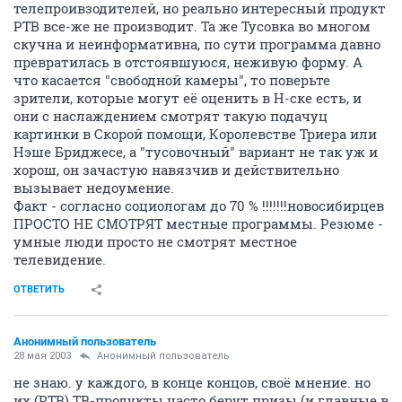
телепроивзодителей, но реально интересный продукт
РТВ все-же не производит. Та же Тусовка во многом
скучна и неинформативна, по сути программа давно
превратилась в отстоявшуюся, неживую форму. А
что касается "свободной камеры", то поверьте
зрители, которые могут её оценить в Н-ске есть, и
они с наслаждением смотрят такую подачуц
картинки в Скорой помощи, Королевстве Триера или
Нэше Бриджесе, а "тусовочный" вариант не так уж и
хорош, он зачастую навязчив и действительно
вызывает недоумение.
Факт - согласно социологам до 70 % !!!!!!!новосибирцев
ПРОСТО НЕ СМОТРЯТ местные программы. Резюме -
умные люди просто не смотрят местное
телевидение.
ОТВЕТИТЬ
Анонимный пользователь
28 мая 2003
Анонимный пользователь
не знаю. у каждого, в конце концов, своё мнение. но
их (РТВ) ТВ-продукты часто берут призы (и главные в