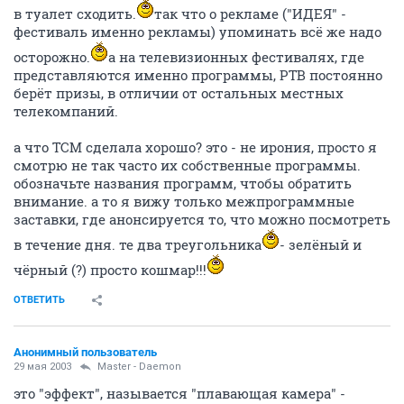
в туалет сходить.
так что о рекламе ("ИДЕЯ" -
фестиваль именно рекламы) упоминать всё же надо
осторожно.
а на телевизионных фестивалях, где
представляются именно программы, РТВ постоянно
берёт призы, в отличии от остальных местных
телекомпаний.
а что ТСМ сделала хорошо? это - не ирония, просто я
смотрю не так часто их собственные программы.
обозначьте названия программ, чтобы обратить
внимание. а то я вижу только межпрограммные
заставки, где анонсируется то, что можно посмотреть
в течение дня. те два треугольника
- зелёный и
чёрный (?) просто кошмар!!!
ОТВЕТИТЬ
Анонимный пользователь
29 мая 2003
Master - Daemon
это "эффект", называется "плавающая камера" -