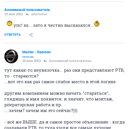
Анонимный пользователь
29 мая 2003
artemsher
упс! хе... зато я честно высказался...
ОТВЕТИТЬ
Master - Daemon
veteran
30 мая 2003
Анонимный пользователь
тут какая-то неувязочка... раз они представляют РТВ,
то - стараются?
...вот это как раз самое слабое место в этой логике.
другим компаниям можно начать "стараться",
глядишь и имя появится. и значит, что монтаж,
рператорская работа и пр.
....зачем? зачем им это сейчас?)))
- всё же ВЫШЕ. да и самое простое объяснение - когда
создавали РТВ, то туда ушли все самые лучшие