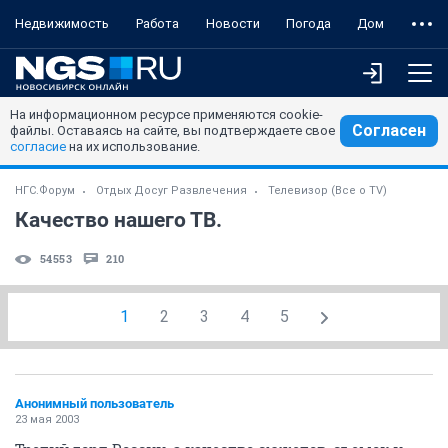
Недвижимость
Работа
Новости
Погода
Дом
На информационном ресурсе применяются cookie-
Согласен
файлы. Оставаясь на сайте, вы подтверждаете свое
согласие
на их использование.
НГС.Форум
Отдых Досуг Развлечения
Телевизор (Все о TV)
Качество нашего ТВ.
54553
210
1
2
3
4
5
Анонимный пользователь
23 мая 2003