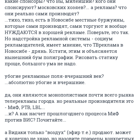
какие спонсоры? что Вы, милейший? кого они
спонсируют? московских хозяев?... а реклама? что
они реально сами производят?
...тихо, тихо, есть в Новосибе местные буржуины,
которые сами производят, сами торгуют и вообще
НУЖДАЮТСЯ в хорошей рекламе. Поверьте, это так.
Но надстройка рекламной системы - социум
рекламодателей, имеет мнение, что ТВреклама в
Новосибе - дрянь. Кстати, этим и объясняется
нынешний бум полиграфии. Рисовать статику
проще, большого ума не надо.
убогие рекламные поля-вчерашний век?
...абсолютно убогие и вчерашние.
да, они являются монополистами почти всего рынка
телерекламы города. но реальные производители это
- МиФ, РТВ, LBL...
...и? А как насчет прошлогоднего процесса МиФ
против ВИС? Почитайте...
а Видаки только "воздух" (эфир т.е.) продают. может
я конечно не знаю, но назовите примеры конкретных