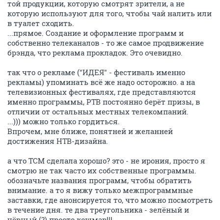
той продукции, которую смотрят зрители, а не
которую используют для того, чтобы чай налить или
в туалет сходить.
...прямое. Создание и оформление программ и
собственно телеканалов - то же самое продвижение
брэнда, что реклама прокладок. Это очевидно.
так что о рекламе ("ИДЕЯ" - фестиваль именно
рекламы) упоминать всё же надо осторожно. а на
телевизионных фестивалях, где представляются
именно программы, РТВ постоянно берёт призы, в
отличии от остальных местных телекомпаний.
...))) можно только гордиться.
Впрочем, мне ближе, понятней и желанней
достижения НТВ-дизайна.
а что ТСМ сделала хорошо? это - не ирония, просто я
смотрю не так часто их собственные программы.
обозначьте названия программ, чтобы обратить
внимание. а то я вижу только межпрограммные
заставки, где анонсируется то, что можно посмотреть
в течение дня. те два треугольника - зелёный и
чёрный (?) просто кошмар!!!