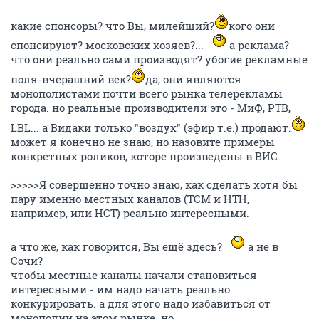
какие спонсоры? что Вы, милейший?
кого они
спонсируют? московских хозяев?...
а реклама?
что они реально сами производят? убогие рекламные
поля-вчерашний век?
да, они являются
монополистами почти всего рынка телерекламы
города. но реальные производители это - МиФ, РТВ,
LBL... а Видаки только "воздух" (эфир т.е.) продают.
может я конечно не знаю, но назовите примеры
конкретных роликов, которе произведены в ВИС.
>>>>>Я совершенно точно знаю, как сделать хотя бы
пару именно местных каналов (ТСМ и НТН,
например, или НСТ) реально интересными.
а что же, как говорится, Вы ещё здесь?
а не в
Сочи?
чтобы местные каналы начали становиться
интересными - им надо начать реально
конкурировать. а для этого надо избавиться от
монополии на этом рынке. но...