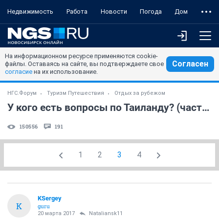
Недвижимость
Работа
Новости
Погода
Дом
На информационном ресурсе применяются cookie-
Согласен
файлы. Оставаясь на сайте, вы подтверждаете свое
согласие
на их использование.
НГС.Форум
Туризм Путешествия
Отдых за рубежом
У кого есть вопросы по Таиланду? (часть 3)
150556
191
1
2
3
4
KSergey
K
guru
20 марта 2017
Nataliansk11