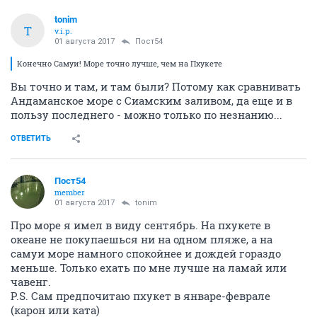
tonim
T
v.i.p.
01 августа 2017
Пост54
Конечно Самуи! Море точно лучше, чем на Пхукете
Вы точно и там, и там были? Потому как сравнивать
Андаманское море с Сиамским заливом, да еще и в
пользу последнего - можно только по незнанию...
ОТВЕТИТЬ
Пост54
member
01 августа 2017
tonim
Про море я имел в виду сентябрь. На пхукете в
океане не покупаешься ни на одном пляже, а на
самуи море намного спокойнее и дождей гораздо
меньше. Только ехать по мне лучше на ламай или
чавенг.
P.S. Сам предпочитаю пхукет в январе-феврале
(карон или ката)