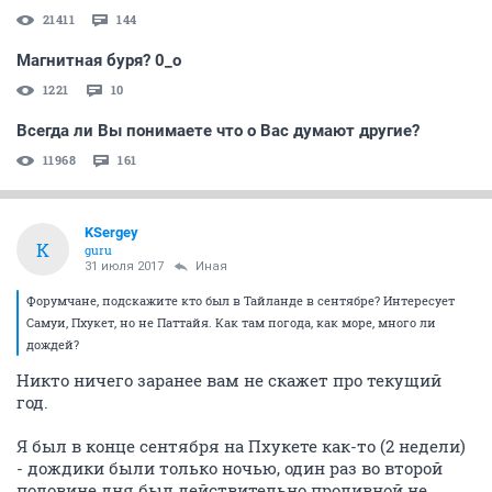
21411
144
Магнитная буря? 0_o
1221
10
Всегда ли Вы понимаете что о Вас думают другие?
11968
161
KSergey
K
guru
31 июля 2017
Иная
Форумчане, подскажите кто был в Тайланде в сентябре? Интересует
Самуи, Пхукет, но не Паттайя. Как там погода, как море, много ли
дождей?
Никто ничего заранее вам не скажет про текущий
год.
Я был в конце сентября на Пхукете как-то (2 недели)
- дождики были только ночью, один раз во второй
половине дня был действительно проливной не