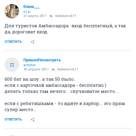
Елена___
v.i.p.
21 марта 2017
Nataliansk11
Для туристов Амбассадора -вход бесплатный, а так
да, дороговат вход.
ОТВЕТИТЬ
ПришелПосмотреть
П
activist
30 апреля 2017
Nataliansk11
600 бат на шоу.. а так 50 было..
если с карточкой амбассадора - бесплатно )
делать только там нечего... скучноватое место...
если с ребятишками - то идите в харбор... это прям
супер место...
ОТВЕТИТЬ