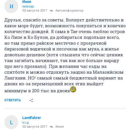
Иная
И
veteran
02 августа 2017
Автоинформатор
Друзья, спасибо за советы. Волнует действительно и
какое море будет, возможность покупаться и конечно
количество дождей. Я сама в Тае очень люблю остров
Ко Липе и Ко Булон, да добираться подольше всего,
но там прямо райское местечко с прозрачной
бирюзовой водичкой и песочком как мука, а жилье
довольно дешевое (хотя слышала что сейчас ценник
там загибать начинают, так как все больше народу
про него прознало). При желании час езды на
спитботе и можно отдохнуть заодно на Малазийском
Лангкави. НО! самый самый бюджетный вариант на
двоих из-за перемещений всех этих выйдет
минимум в 200 тыс на двоих
ОТВЕТИТЬ
Landfahrer
L
v.i.p.
02 августа 2017
Иная