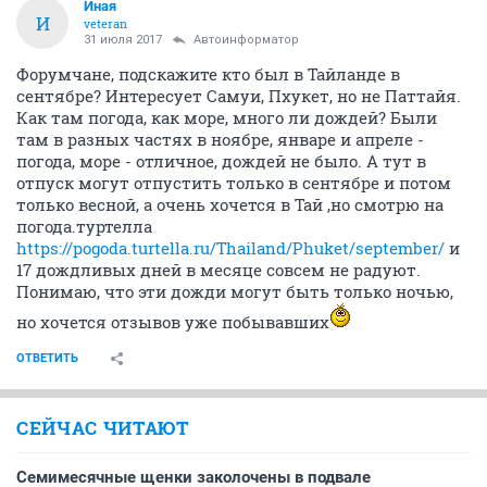
Иная
И
veteran
31 июля 2017
Автоинформатор
Форумчане, подскажите кто был в Тайланде в
сентябре? Интересует Самуи, Пхукет, но не Паттайя.
Как там погода, как море, много ли дождей? Были
там в разных частях в ноябре, январе и апреле -
погода, море - отличное, дождей не было. А тут в
отпуск могут отпустить только в сентябре и потом
только весной, а очень хочется в Тай ,но смотрю на
погода.туртелла
https://pogoda.turtella.ru/Thailand/Phuket/september/
и
17 дождливых дней в месяце совсем не радуют.
Понимаю, что эти дожди могут быть только ночью,
но хочется отзывов уже побывавших
ОТВЕТИТЬ
СЕЙЧАС ЧИТАЮТ
Семимесячные щенки заколочены в подвале