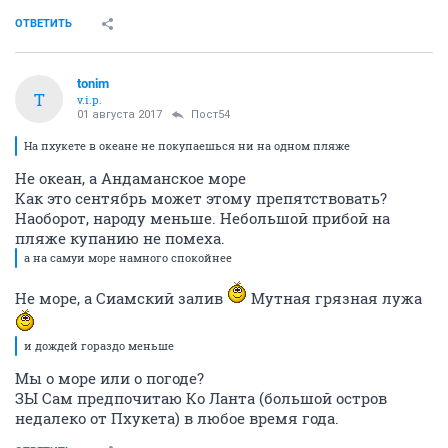
ОТВЕТИТЬ
tonim
T
v.i.p.
01 августа 2017
Пост54
На пхукете в океане не покупаешься ни на одном пляже
Не океан, а Андаманское море
Как это сентябрь может этому препятствовать?
Наоборот, народу меньше. Небольшой прибой на
пляже купанию не помеха.
а на самуи море намного спокойнее
Не море, а Сиамский залив
Мутная грязная лужа
и дождей гораздо меньше
Мы о море или о погоде?
ЗЫ Сам предпочитаю Ко Ланта (большой остров
недалеко от Пхукета) в любое время года.