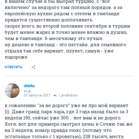
в вашем случае я бы выбрал турцию. с "все
включено" за недорого там полный порядок. а за
европейскую кухню рядом с отелем в таиланде
придется существенно доплачивать.
скорее всего, во второй половине сентября в турции
будет менее жарко и точно менее влажно и душно,
чем в таиланде. 6-месячному это лучше.
ну дешево в таиланд - это паттайя. для семейного
отдыха так себе вариант. пхукет, самуи - уже
подороже.
ОТВЕТИТЬ
ddelta
v.i.p.
07 августа 2017
Landfahrer
к сожалению "за не дорого" уже не про мой вариант
))). Даже гранд парк лара, где 2 года назад было за 3
недели 190, сейчас уже 300... вот вам и не дорого.
Хотя, вот для примера смотрел цены в Сочию так же
на 3 недели, номер правда люкс (потому что
остальные только с 1 кроватью), 238 тысяч, места