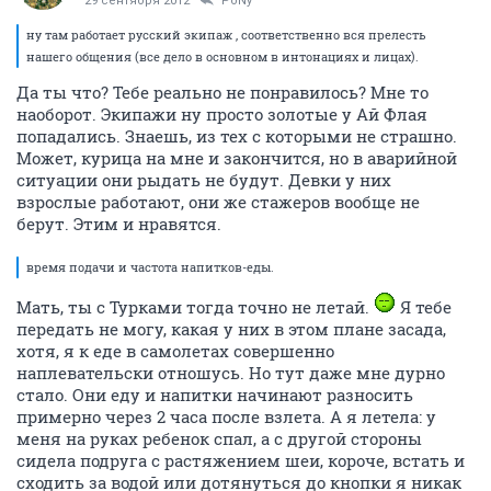
29 сентября 2012
PoNy
ну там работает русский экипаж , соответственно вся прелесть
нашего общения (все дело в основном в интонациях и лицах).
Да ты что? Тебе реально не понравилось? Мне то
наоборот. Экипажи ну просто золотые у Ай Флая
попадались. Знаешь, из тех с которыми не страшно.
Может, курица на мне и закончится, но в аварийной
ситуации они рыдать не будут. Девки у них
взрослые работают, они же стажеров вообще не
берут. Этим и нравятся.
время подачи и частота напитков-еды.
Мать, ты с Турками тогда точно не летай.
Я тебе
передать не могу, какая у них в этом плане засада,
хотя, я к еде в самолетах совершенно
наплевательски отношусь. Но тут даже мне дурно
стало. Они еду и напитки начинают разносить
примерно через 2 часа после взлета. А я летела: у
меня на руках ребенок спал, а с другой стороны
сидела подруга с растяжением шеи, короче, встать и
сходить за водой или дотянуться до кнопки я никак