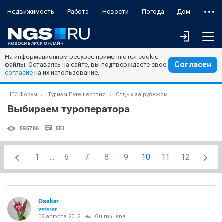
Недвижимость
Работа
Новости
Погода
Дом
На информационном ресурсе применяются cookie-
Согласен
файлы. Оставаясь на сайте, вы подтверждаете свое
согласие
на их использование.
НГС.Форум
Туризм Путешествия
Отдых за рубежом
Выбираем туроператора
595786
551
1
...
6
7
8
9
10
11
12
Osskar
veteran
08 августа 2012
GuimpLena