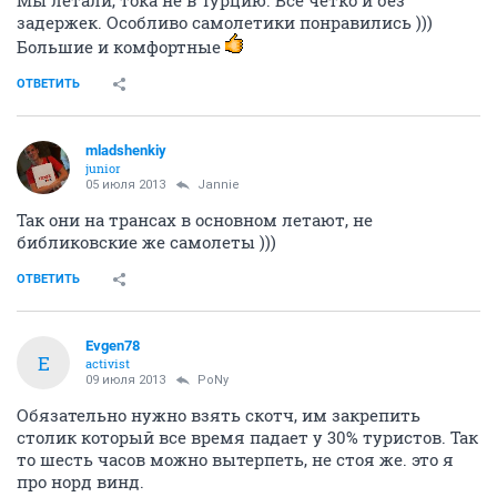
Мы летали, тока не в Турцию. Все четко и без
задержек. Особливо самолетики понравились )))
Большие и комфортные
ОТВЕТИТЬ
mladshenkiy
junior
05 июля 2013
Jannie
Так они на трансах в основном летают, не
библиковские же самолеты )))
ОТВЕТИТЬ
Evgen78
E
activist
09 июля 2013
PoNy
Обязательно нужно взять скотч, им закрепить
столик который все время падает у 30% туристов. Так
то шесть часов можно вытерпеть, не стоя же. это я
про норд винд.