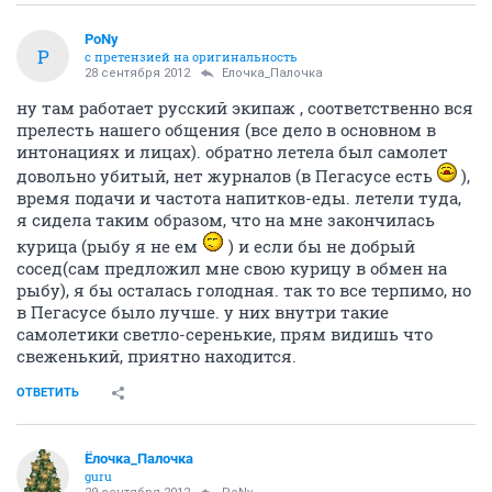
PoNy
P
с претензией на оригинальность
28 сентября 2012
Ёлочка_Палочка
ну там работает русский экипаж , соответственно вся
прелесть нашего общения (все дело в основном в
интонациях и лицах). обратно летела был самолет
довольно убитый, нет журналов (в Пегасусе есть
),
время подачи и частота напитков-еды. летели туда,
я сидела таким образом, что на мне закончилась
курица (рыбу я не ем
) и если бы не добрый
сосед(сам предложил мне свою курицу в обмен на
рыбу), я бы осталась голодная. так то все терпимо, но
в Пегасусе было лучше. у них внутри такие
самолетики светло-серенькие, прям видишь что
свеженький, приятно находится.
ОТВЕТИТЬ
Ёлочка_Палочка
guru