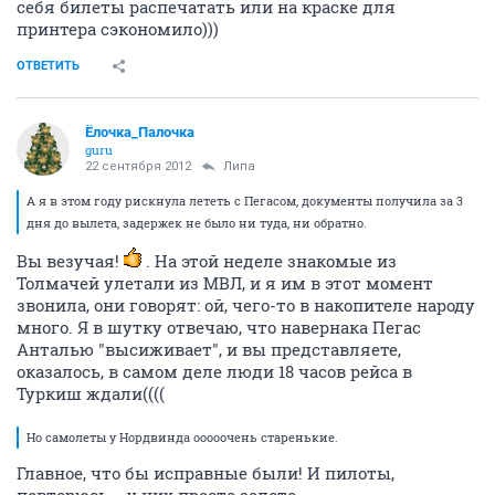
себя билеты распечатать или на краске для
принтера сэкономило)))
ОТВЕТИТЬ
Ёлочка_Палочка
guru
22 сентября 2012
Липа
А я в этом году рискнула лететь с Пегасом, документы получила за 3
дня до вылета, задержек не было ни туда, ни обратно.
Вы везучая!
. На этой неделе знакомые из
Толмачей улетали из МВЛ, и я им в этот момент
звонила, они говорят: ой, чего-то в накопителе народу
много. Я в шутку отвечаю, что навернака Пегас
Анталью "высиживает", и вы представляете,
оказалось, в самом деле люди 18 часов рейса в
Туркиш ждали((((
Но самолеты у Нордвинда ооооочень старенькие.
Главное, что бы исправные были! И пилоты,