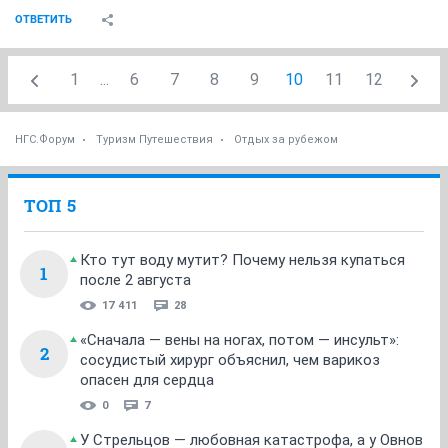
ОТВЕТИТЬ
1
...
6
7
8
9
10
11
12
НГС.Форум
Туризм Путешествия
Отдых за рубежом
ТОП 5
Кто тут воду мутит? Почему нельзя купаться
1
после 2 августа
17 411
28
«Сначала — вены на ногах, потом — инсульт»:
2
сосудистый хирург объяснил, чем варикоз
опасен для сердца
0
7
У Стрельцов — любовная катастрофа, а у Овнов