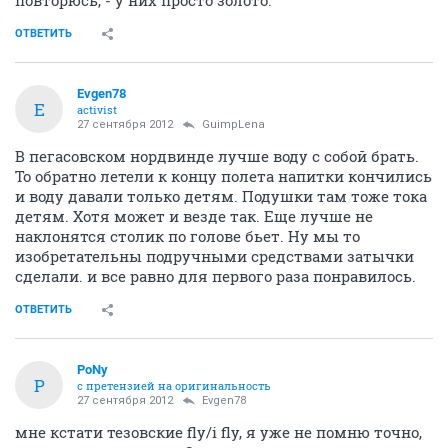
повторюсь, - у них просто золото.
ОТВЕТИТЬ
Evgen78
E
activist
27 сентября 2012
GuimpLеna
В пегасовском нордвинде лучше воду с собой брать.
То обратно летели к концу полета напитки кончились
и воду давали только детям. Подушки там тоже тока
детям. Хотя может и везде так. Еще лучше не
наклонятся столик по голове бьет. Ну мы то
изобретательны подручными средствами затычки
сделали. и все равно для первого раза понравилось.
ОТВЕТИТЬ
PoNy
P
с претензией на оригинальность
27 сентября 2012
Evgen78
мне кстати тезовские fly/i fly, я уже не помню точно,