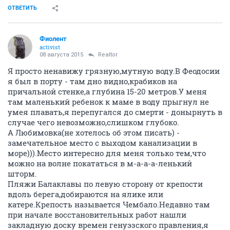
ОТВЕТИТЬ
Фиолент
activist
08 августа 2015
Realtor
Я просто ненавижу грязную,мутную воду.В Феодосии
я был в порту - там дно видно,крабиков на
причальной стенке,а глубина 15-20 метров.У меня
там маленький ребенок к маме в воду прыгнул не
умея плавать,я перепугался до смерти - донырнуть в
случае чего невозможно,слишком глубоко.
А Любимовка(не хотелось об этом писать) -
замечательное место с выходом канализации в
море))).Место интересно для меня только тем,что
можно на волне покататься в м-а-а-а-ленький
шторм.
Пляжи Балаклавы по левую сторону от крепости
вдоль берега,добираются на ялике или
катере.Крепость называется Чембало.Недавно там
при начале восстановительных работ нашли
закладную доску времен генуэзского правления,я