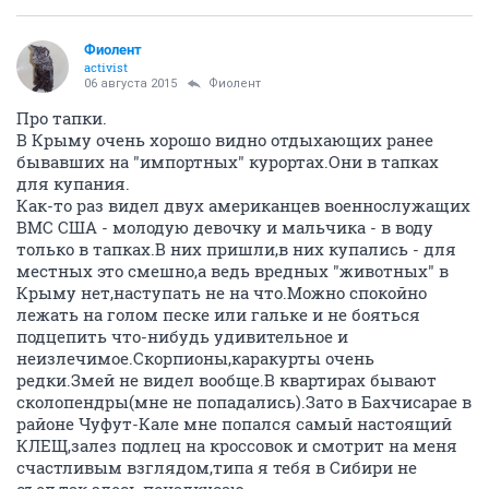
Фиолент
activist
06 августа 2015
Фиолент
Про тапки.
В Крыму очень хорошо видно отдыхающих ранее
бывавших на "импортных" курортах.Они в тапках
для купания.
Как-то раз видел двух американцев военнослужащих
ВМС США - молодую девочку и мальчика - в воду
только в тапках.В них пришли,в них купались - для
местных это смешно,а ведь вредных "животных" в
Крыму нет,наступать не на что.Можно спокойно
лежать на голом песке или гальке и не бояться
подцепить что-нибудь удивительное и
неизлечимое.Скорпионы,каракурты очень
редки.Змей не видел вообще.В квартирах бывают
сколопендры(мне не попадались).Зато в Бахчисарае в
районе Чуфут-Кале мне попался самый настоящий
КЛЕЩ,залез подлец на кроссовок и смотрит на меня
счастливым взглядом,типа я тебя в Сибири не