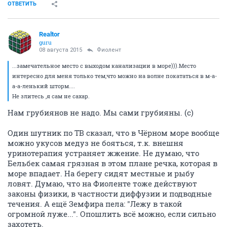
ОТВЕТИТЬ
Realtor
guru
08 августа 2015
Фиолент
...замечательное место с выходом канализации в море))).Место
интересно для меня только тем,что можно на волне покататься в м-а-
а-а-ленький шторм....
Не злитесь ,я сам не сахар.
Нам грубиянов не надо. Мы сами грубияны. (с)
Один шутник по ТВ сказал, что в Чёрном море вообще
можно укусов медуз не бояться, т.к. внешня
уринотерапия устраняет жжение. Не думаю, что
Бельбек самая грязная в этом плане речка, которая в
море впадает. На берегу сидят местные и рыбу
ловят. Думаю, что на Фиоленте тоже действуют
законы физики, в частности диффузии и подводные
течения. А ещё Земфира пела: "Лежу в такой
огромной луже...". Опошлить всё можно, если сильно
захотеть.