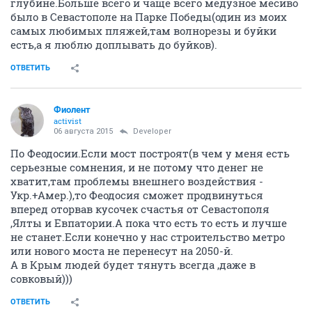
глубине.Больше всего и чаще всего медузное месиво
было в Севастополе на Парке Победы(один из моих
самых любимых пляжей,там волнорезы и буйки
есть,а я люблю доплывать до буйков).
ОТВЕТИТЬ
Фиолент
activist
06 августа 2015
Developer
По Феодосии.Если мост построят(в чем у меня есть
серьезные сомнения, и не потому что денег не
хватит,там проблемы внешнего воздействия -
Укр.+Амер.),то Феодосия сможет продвинуться
вперед оторвав кусочек счастья от Севастополя
,Ялты и Евпатории.А пока что есть то есть и лучше
не станет.Если конечно у нас строительство метро
или нового моста не перенесут на 2050-й.
А в Крым людей будет тянуть всегда ,даже в
совковый)))
ОТВЕТИТЬ