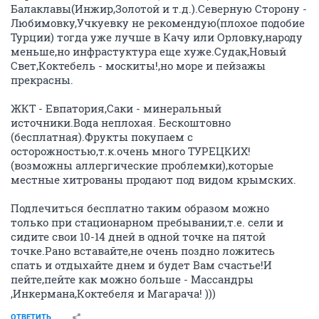
Балаклавы(Инжир,Золотой и т.д.).Северную Сторону -
Любимовку,Учкуевку не рекомендую(плохое подобие
Турции) тогда уже лучше в Качу или Орловку,народу
меньше,но инфрастуктура еще хуже.Судак,Новый
Свет,Коктебель - москиты!,но море и пейзажы
прекрасны.
ЖКТ - Евпатория,Саки - минеральный
источники.Вода неплохая. Бескоштовно
(бесплатная).Фрукты покупаем с
осторожностью,т.к.очень много ТУРЕЦКИХ!
(возможны аллергические проблемки),которые
местные хитрованы продают под видом крымских.
Подлечиться бесплатно таким образом можно
только при стационарном пребывании,т.е. сели и
сидите свои 10-14 дней в одной точке на пятой
точке.Рано вставайте,не очень поздно ложитесь
спать и отдыхайте днем и будет Вам счастье!И
пейте,пейте как можно больше - Массандры
,Инкермана,Коктебеля и Магарача! )))
ОТВЕТИТЬ