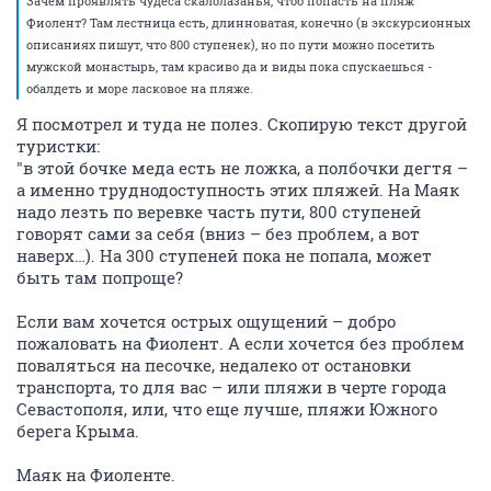
Зачем проявлять чудеса скалолазанья, чтоб попасть на пляж
Фиолент? Там лестница есть, длинноватая, конечно (в экскурсионных
описаниях пишут, что 800 ступенек), но по пути можно посетить
мужской монастырь, там красиво да и виды пока спускаешься -
обалдеть и море ласковое на пляже.
Я посмотрел и туда не полез. Скопирую текст другой
туристки:
"в этой бочке меда есть не ложка, а полбочки дегтя –
а именно труднодоступность этих пляжей. На Маяк
надо лезть по веревке часть пути, 800 ступеней
говорят сами за себя (вниз – без проблем, а вот
наверх…). На 300 ступеней пока не попала, может
быть там попроще?
Если вам хочется острых ощущений – добро
пожаловать на Фиолент. А если хочется без проблем
поваляться на песочке, недалеко от остановки
транспорта, то для вас – или пляжи в черте города
Севастополя, или, что еще лучше, пляжи Южного
берега Крыма.
Маяк на Фиоленте.