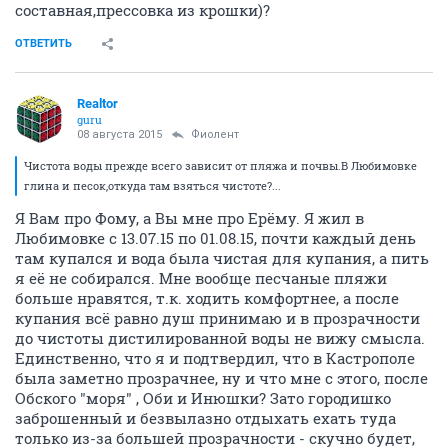
составная,прессовка из крошки)?
ОТВЕТИТЬ
Realtor
guru
08 августа 2015
Фиолент
Чистота воды прежде всего зависит от пляжа и почвы.В Любимовке
глина и песок,откуда там взяться чистоте?...
Я Вам про Фому, а Вы мне про Ерёму. Я жил в
Любимовке с 13.07.15 по 01.08.15, почти каждый день
там купался и вода была чистая для купания, а пить
я её не собирался. Мне вообще песчаные пляжи
больше нравятся, т.к. ходить комфортнее, а после
купания всё равно душ принимаю и в прозрачности
до чистоты дистилированной воды не вижу смысла.
Единственно, что я и подтвердил, что в Кастрополе
была заметно прозрачнее, ну и что мне с этого, после
Обского "моря" , Оби и Инюшки? Зато городишко
заброшенный и безвылазно отдыхать ехать туда
только из-за большей прозрачности - скучно будет,