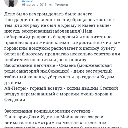
activist
08 августа 2015
Фиолент
Дело было вечером,делать было нечего...
Погода дрянная ,дело к осени,обращаюсь только к
тем ,кто ни разу не был в Крыму и имеет какие-
нибудь захорювання(заболевания).Наш
сибирский,прекрасный,здоровый и значительно
продлевающий жизнь климат с кристально чистым
городским воздухом располагает к целому букету
болезней,поэтому предлагаю несколько советов для
любителей полечиться ,но на халяву.
Заболевания легочные - Симеиз (можжевеловая
роща,санаторий им.Семашко) - даже застарелый
табачный кашель,туберкулез и пр.гадости.Ходим -
дышим.
Ай-Петри - горный воздух - ходим,дышим.Степной
воздух перемешанный с морским очень хорош в
Феодосии.
Заболевания кожные,болезни суставов -
Евпатория,Саки.Идем на Мойнакское озеро и
внимательно смотрим на местных столетних