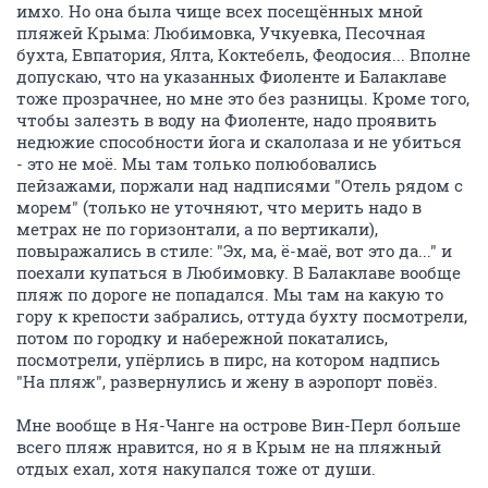
имхо. Но она была чище всех посещённых мной
пляжей Крыма: Любимовка, Учкуевка, Песочная
бухта, Евпатория, Ялта, Коктебель, Феодосия... Вполне
допускаю, что на указанных Фиоленте и Балаклаве
тоже прозрачнее, но мне это без разницы. Кроме того,
чтобы залезть в воду на Фиоленте, надо проявить
недюжие способности йога и скалолаза и не убиться
- это не моё. Мы там только полюбовались
пейзажами, поржали над надписями "Отель рядом с
морем" (только не уточняют, что мерить надо в
метрах не по горизонтали, а по вертикали),
повыражались в стиле: "Эх, ма, ё-маё, вот это да..." и
поехали купаться в Любимовку. В Балаклаве вообще
пляж по дороге не попадался. Мы там на какую то
гору к крепости забрались, оттуда бухту посмотрели,
потом по городку и набережной покатались,
посмотрели, упёрлись в пирс, на котором надпись
"На пляж", развернулись и жену в аэропорт повёз.
Мне вообще в Ня-Чанге на острове Вин-Перл больше
всего пляж нравится, но я в Крым не на пляжный
отдых ехал, хотя накупался тоже от души.