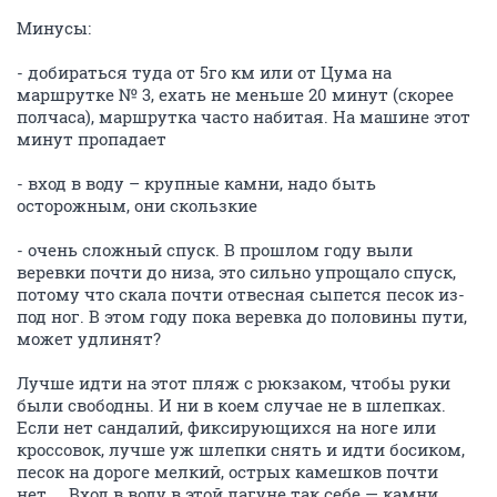
Минусы:
- добираться туда от 5го км или от Цума на
маршрутке № 3, ехать не меньше 20 минут (скорее
полчаса), маршрутка часто набитая. На машине этот
минут пропадает
- вход в воду – крупные камни, надо быть
осторожным, они скользкие
- очень сложный спуск. В прошлом году выли
веревки почти до низа, это сильно упрощало спуск,
потому что скала почти отвесная сыпется песок из-
под ног. В этом году пока веревка до половины пути,
может удлинят?
Лучше идти на этот пляж с рюкзаком, чтобы руки
были свободны. И ни в коем случае не в шлепках.
Если нет сандалий, фиксирующихся на ноге или
кроссовок, лучше уж шлепки снять и идти босиком,
песок на дороге мелкий, острых камешков почти
нет.... Вход в воду в этой лагуне так себе — камни