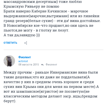
массандровскми десертным) тоже люблю
Крымскую Ривьеру не помню
Брали наверно Каберне Качинское - марочное
выдержанное(марочне,вытримане) или из линейки
гранд-резерв(белые сухие) - эти да! вина достойные.
В Новосибирске кое-что продают,но они здесь не
пьются,не могу - в глотку не лезут.
А так да,завидую )))
ОТВЕТИТЬ
Фиолент
activist
08 августа 2015
Фиолент
Между прочим - раньше Инкерманские вина были
такие дешевые,что их даже не подделывали(А
качество у них в среднем очень хорошее и среди
сухих вин Крыма они для меня на первом месте).А
вот их шампанское(игристое) не посоветую(не
классическим методом делают заср..нцы,брендом
берут).