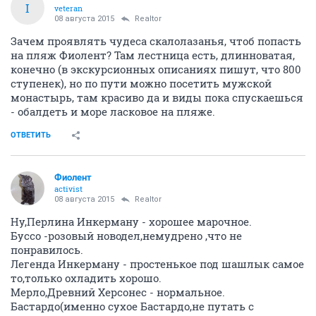
I
veteran
08 августа 2015
Realtor
Зачем проявлять чудеса скалолазанья, чтоб попасть
на пляж Фиолент? Там лестница есть, длинноватая,
конечно (в экскурсионных описаниях пишут, что 800
ступенек), но по пути можно посетить мужской
монастырь, там красиво да и виды пока спускаешься
- обалдеть и море ласковое на пляже.
ОТВЕТИТЬ
Фиолент
activist
08 августа 2015
Realtor
Ну,Перлина Инкерману - хорошее марочное.
Буссо -розовый новодел,немудрено ,что не
понравилось.
Легенда Инкерману - простенькое под шашлык самое
то,только охладить хорошо.
Мерло,Древний Херсонес - нормальное.
Бастардо(именно сухое Бастардо,не путать с