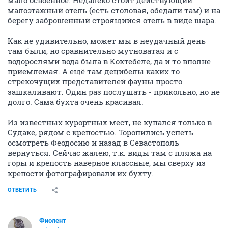
мало освоенное. Недалеко стоит действующий
малоэтажный отель (есть столовая, обедали там) и на
берегу заброшенный строящийся отель в виде шара.
Как не удивительно, может мы в неудачный день
там были, но сравнительно мутноватая и с
водорослями вода была в Коктебеле, да и то вполне
приемлемая. А ещё там децибелы каких то
стрекочущих представителей фауны просто
зашкаливают. Один раз послушать - прикольно, но не
долго. Сама бухта очень красивая.
Из известных курортных мест, не купался только в
Судаке, рядом с крепостью. Торопились успеть
осмотреть Феодосию и назад в Севастополь
вернуться. Сейчас жалею, т.к. виды там с пляжа на
горы и крепость наверное классные, мы сверху из
крепости фотографировали их бухту.
ОТВЕТИТЬ
Фиолент