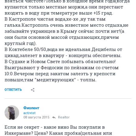
взяться чистоте?Только в холодное время года(когда
купаются только местные моржи,а они перестают
входить в воду при темературе выше +15 град.
В Кастрополе чистая вода,хе-хе ,ну так там
галька.Кастрополь очень известное место отдыха,не
забывайте украинцев в Крыму сейчас почти нет!(а
они были основной массой отдыхающих,причем
круглый год).
В Коктебеле 50/50,вода не идеальная.Децибелы от
цикад,залезет в квартиру - концерты обеспечены.
В Судаке и Новом Свете побывать обязательно!
Выигрывают у Феодосии по пейзажам со счетом
10:0.Вечером перед закатом залезть у крепости
повыше,там "медитирующих" - толпы.
ОТВЕТИТЬ
Фиолент
activist
08 августа 2015
Realtor
Если не секрет - какое вино Вы покупали в
Инкермане? Цена? Какая пробка(цельная или