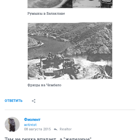
Румыны в Балаклаве
Фрицы на Чембало
ОТВЕТИТЬ
Фиолент
activist
08 августа 2015
Realtor
Там не речка впадает , а "железные"