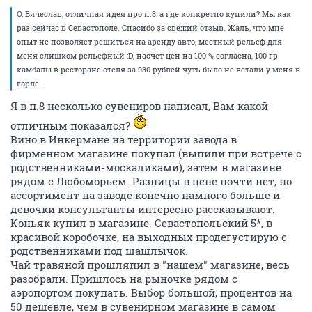
О, Вячеслав, отличная идея про п.8: а где конкретно купили? Мы как
раз сейчас в Севастополе. Спасибо за свежий отзыв. Жаль, что мне
опыт не позволяет решиться на аренду авто, местный рельеф для
меня слишком рельефный :D, насчет цен на 100 % согласна, 100 гр
камбалы в ресторане отеля за 930 рублей чуть было не встали у меня в
горле.
Я в п.8 несколько сувениров написал, Вам какой
отличным показался?
Вино в Инкермане на территории завода в
фирменном магазине покупал (выпили при встрече с
родственниками-москаликами), затем в магазине
рядом с Любоморьем. Разницы в цене почти нет, но
ассортимент на заводе конечно намного больше и
девочки консультанты интересно рассказывают.
Коньяк купил в магазине. Севастопольский 5*, в
красивой коробочке, на выходных продегустирую с
родственниками под шашлычок.
Чай травяной прошляпил в "нашем" магазине, весь
разобрали. Пришлось на рыночке рядом с
аэропортом покупать. Выбор большой, процентов на
50 дешевле, чем в сувенирном магазине в самом