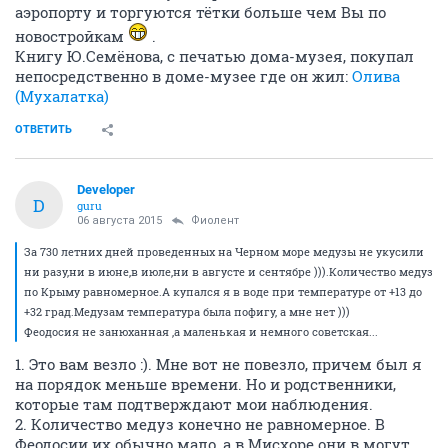
аэропорту и торгуются тётки больше чем Вы по
новостройкам
.
Книгу Ю.Семёнова, с печатью дома-музея, покупал
непосредственно в доме-музее где он жил:
Олива
(Мухалатка)
ОТВЕТИТЬ
Developer
D
guru
06 августа 2015
Фиолент
За 730 летних дней проведенных на Черном море медузы не укусили
ни разу,ни в июне,в июле,ни в августе и сентябре ))).Количество медуз
по Крыму равномерное.А купался я в воде при температуре от +13 до
+32 град.Медузам температура была пофигу, а мне нет )))
Феодосия не занюханная ,а маленькая и немного советская...
1. Это вам везло :). Мне вот не повезло, причем был я
на порядок меньше времени. Но и родственники,
которые там подтверждают мои наблюдения.
2. Количество медуз конечно не равномерное. В
Феодосии их обычно мало, а в Мисхоре они в могут