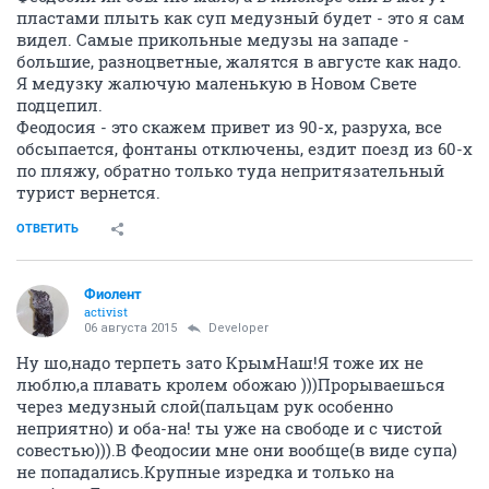
пластами плыть как суп медузный будет - это я сам
видел. Самые прикольные медузы на западе -
большие, разноцветные, жалятся в августе как надо.
Я медузку жалючую маленькую в Новом Свете
подцепил.
Феодосия - это скажем привет из 90-х, разруха, все
обсыпается, фонтаны отключены, ездит поезд из 60-х
по пляжу, обратно только туда непритязательный
турист вернется.
ОТВЕТИТЬ
Фиолент
activist
06 августа 2015
Developer
Ну шо,надо терпеть зато КрымНаш!Я тоже их не
люблю,а плавать кролем обожаю )))Прорываешься
через медузный слой(пальцам рук особенно
неприятно) и оба-на! ты уже на свободе и с чистой
совестью))).В Феодосии мне они вообще(в виде супа)
не попадались.Крупные изредка и только на