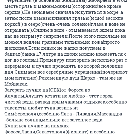
"черепашек"(в основном женщины) ,набираем в этом
месте грязь и мажем,мажем(осторожно!все кроме
сердца!).Не забываем сначала искупаться в море ,а
затем после измазюкивания грязью(и шоб засохла
коркой!) в озеро(очень-очень соленое!глаза в воде не
открывать!).Сидим в воде - отмываемся ,ждем пока
нас не изгрызут сапропели.После этого подольше не
моемся,воняем грязным тельцем,но кожа!просто
шелковая.Если денюх не жалко покупаем в
банках(банка 1,7 литра на двоих можно измазаться с
ног до головы).Процедуру повторить несколько раз с
перерывом и лучше проводить во второй половине
дня.Снимаем все серебряные украшения(почернеют
моментально).Рекомендую душ Шарко - там же на
Мойнаках.
Загорать лучше на ЮБК(от Фороса до
Алушты,Алушту кстати не люблю - этот город
чистой воды развод крымчанами отдыхаек,особенно
таксисты любят туда возить из
Симферополя),особенно Ялта - Ливадия,Массандра
-больше солнца,меньше ветра,теплее вода.
Купаться лучше на пляжах
Фороса,Ласпи,Севастополя(Фиолент) и особенно