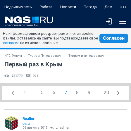
Недвижимость
Работа
Новости
Погода
Дом
На информационном ресурсе применяются cookie-
Согласен
файлы. Оставаясь на сайте, вы подтверждаете свое
согласие
на их использование.
НГС.Форум
Туризм Путешествия
Туризм и путешествия
Первый раз в Крым
721779
994
1
...
5
6
7
8
9
...
20
Realtor
guru
06 августа 2015
zhadina