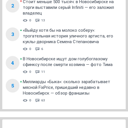
Стоит меньше 500 тысяч: в Новосибирске на
2
торги выставили серый Infiniti — его заложил
владелец
0
13
«Выйду хотя бы на молоко соберу»:
3
трогательная история уличного артиста, его
куклы-дворника Семена Степановича
0
6
В Новосибирске ищут дом голубоглазому
4
сфинксу после смерти хозяина — фото Тима
0
11
Миллиарды «Быка»: сколько зарабатывает
5
мясной FixPrice, пришедший недавно в
Новосибирск — обзор франшизы
0
63