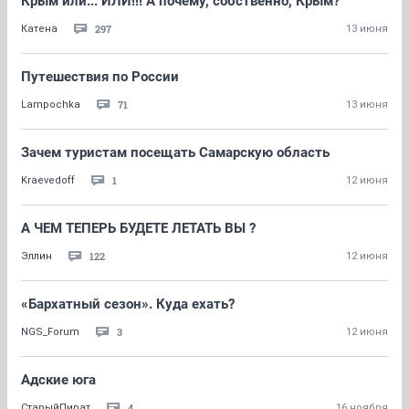
Крым или... ИЛИ!!! А почему, собственно, Крым?
297
Катена
13 июня
Путешествия по России
71
Lampochka
13 июня
Зачем туристам посещать Самарскую область
1
Kraevedoff
12 июня
А ЧЕМ ТЕПЕРЬ БУДЕТЕ ЛЕТАТЬ ВЫ ?
122
Эллин
12 июня
«Бархатный сезон». Куда ехать?
3
NGS_Forum
12 июня
Адские юга
4
СтарыйПират
16 ноября