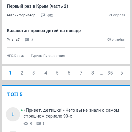
Первый раз в Крым (часть 2)
602
Автоинформатор
21 апреля
Казахстан-провоз детей на поезде
8
Гулена7
09 октября
НГС.Форум
Туризм Путешествия
1
2
3
4
5
6
7
8
...
35
ТОП 5
«Привет, детишки!» Чего вы не знали о самом
1
страшном сериале 90-х
0
3