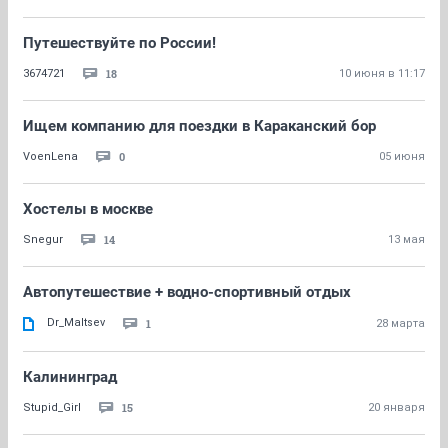
Путешествуйте по России!
18
3674721
10 июня в 11:17
Ищем компанию для поездки в Караканский бор
0
VoenLena
05 июня
Хостелы в москве
14
Snegur
13 мая
Автопутешествие + водно-спортивный отдых
Dr_Maltsev
1
28 марта
Калининград
15
Stupid_Girl
20 января