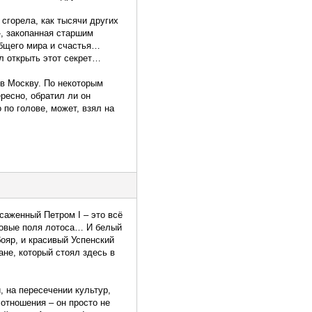
сгорела, как тысячи других
, закопанная старшим
общего мира и счастья…
л открыть этот секрет…
 в Москву. По некоторым
ресно, обратил ли он
по голове, может, взял на
осаженный Петром I – это всё
озовые поля лотоса… И белый
ояр, и красивый Успенский
ане, который стоял здесь в
, на пересечении культур,
 отношения – он просто не