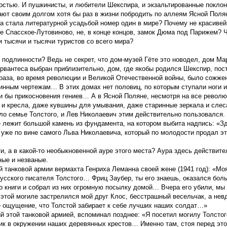
остью. И пушкинисты, и любители Шекспира, и экзальтированные поклон
ают своим долгом хотя бы раз в жизни побродить по аллеям Ясной Поля
а стала литературной усадьбой номер один в мире? Почему не красиве
 Спасское-Лутовиново, не, в конце концов, замок Дюма под Парижем? Ч
и тысячи и тысячи туристов со всего мира?
в подлинности? Ведь не секрет, что дом-музей Гёте это новодел, дом М
рвантеса выбран приблизительно, дом, где якобы родился Шекспир, пос
раза, во время революции и Великой Отечественной войны, было сожжен
ринным чертежам… В этих домах нет половиц, по которым ступали ноги и
и бы прикосновения гениев… А в Ясной Поляне, несмотря на все револю
ы и кресла, даже кувшины для умывания, даже старинные зеркала и сле
о семье Толстого, и Лев Николаевич этим действительно пользовался. 
е лежит большой камень из фундамента, на котором выбита надпись: «Зд
о уже по вине самого Льва Николаевича, который по молодости продал эт
ти, а в какой-то необыкновенной ауре этого места? Аура здесь действи
ные и незваные.
 танковой армии вермахта Генриха Леманна своей жене (1941 год): «М
усского писателя Толстого… Фриц Заубер, ты его знаешь, оказался бол
то книги и собрал из них огромную посылку домой… Вчера его убили, мы
этой могиле застрелился мой друг Клос, бесстрашный весельчак, а нев
 ощущение, что Толстой забирает к себе лучших наших солдат…»
й этой танковой армией, вспоминал позднее: «Я посетил могилу Толсто
к в окружении наших деревянных крестов… Именно там, стоя перед этой