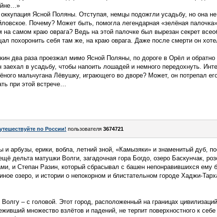
войне…»
оккупация Ясной Поляны. Отступая, немцы подожгли усадьбу, но она не 
йловское. Почему? Может быть, помогла легендарная «зелёная палочка»
м на самом краю оврага? Ведь на этой палочке был вырезан секрет все
л похоронить себя там же, на краю оврага. Даже после смерти он хоте
кин два раза проезжал мимо Ясной Поляны, по дороге в Орёл и обратно
н заехал в усадьбу, чтобы напоить лошадей и немного передохнуть. Инте
ного мальчугана Лёвушку, играющего во дворе? Может, он потрепал его 
ать при этой встрече…
утешествуйте по России!
пользователя
3674721
 и арбузы, ерики, вобла, летний зной, «Камызяки» и знаменитый дуб, п
 ещё дельта матушки Волги, загадочная гора Богдо, озеро Баскунчак, р
ми, и Степан Разин, который сбрасывал с башен непонравившихся ему б
иное озеро, и истории о непокорном и блистательном городе Хаджи-Тарх
 Волгу – с головой. Этот город, расположенный на границах цивилизаций
реживший множество взлётов и падений, не терпит поверхностного к себе