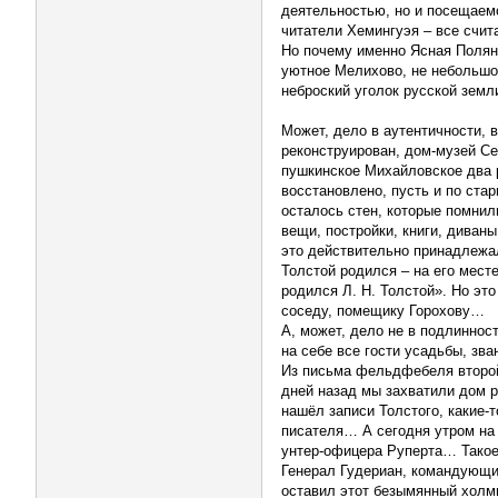
деятельностью, но и посещаем
читатели Хемингуэя – все счит
Но почему именно Ясная Полян
уютное Мелихово, не небольшое
неброский уголок русской земл
Может, дело в аутентичности, 
реконструирован, дом-музей Се
пушкинское Михайловское два 
восстановлено, пусть и по ста
осталось стен, которые помнил
вещи, постройки, книги, диван
это действительно принадлежал
Толстой родился – на его мест
родился Л. Н. Толстой». Но эт
соседу, помещику Горохову…
А, может, дело не в подлиннос
на себе все гости усадьбы, зва
Из письма фельдфебеля второй
дней назад мы захватили дом р
нашёл записи Толстого, какие-
писателя… А сегодня утром на 
унтер-офицера Руперта… Такое
Генерал Гудериан, командующи
оставил этот безымянный холми