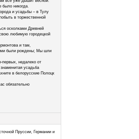
ам всё уже дышит весной.
е было никогда.
орода и усадьбы – в Тулу
 побыть в торжественной
ться осколками Древней
тьсвою любимую городецкой
рмонтова и там,
вами были рождены; Мы шли
-первых, недалеко от
 знаменитая усадьба
ахните в белорусские Полоцк
Вас обязательно
сточной Пруссии, Германии и