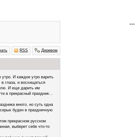
чать
RSS
Деревом
 утро. И каждое утро варить
 в глаза, и восхищаться
делю. И еще дарить им
ути в прекрасный праздник…
аздника много, но суть одна
 серых буден в праздничную
 этом прекрасном русском
нная, выберет себе что-то