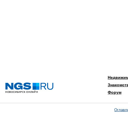
Недвижи
Знакомст
Форум
Оглавл