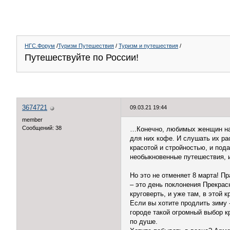
НГС.Форум
/
Туризм Путешествия
/
Туризм и путешествия
/
Путешествуйте по России!
3674721
09.03.21 19:44
member
Сообщений: 38
…Конечно, любимых женщин надо
для них кофе. И слушать их ра
красотой и стройностью, и пода
необыкновенные путешествия, и
Но это не отменяет 8 марта! Пр
– это день поклонения Прекрас
круговерть, и уже там, в этой 
Если вы хотите продлить зиму -
городе такой огромный выбор к
по душе.