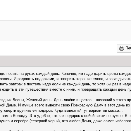
Пе
 носить на руках каждый день. Конечно, им надо дарить цветы каждое
ссказы. И радовать подарками, и говорить хорошие слова, и заглядывать
вать завтрак в постель надо если не каждый день, то хотя бы раз в не
 ездить в эти путешествия вместе с ними, и превращать каждый день п
аздник Весны, Женский день, День любви и цветов – названий у этого пр
ной Даме. И лучше всего вывезти свою Прекрасную Даму в этот день из
круговерти вручить ей подарок. Куда вывезти? Тут вариантов масса…
 вам в Вологду. Это удобно, так как подарок с собой везти не нужно. В
ружев и серебра (северной черни), что любая Дама, даже самая избалова