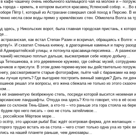
е в кафе чашечку очень необычного калмыцкого чая на молоке и – погруж
 города – кремль, в котором высится красавец Успенский собор. «…Во в
 соборе Пётр I, который из Астрахани совершил свой поход в Персию. В е
пенно несла свои воды прямо у кремлёвских стен. Обмелела Волга за тр
ад здесь, у Никольских ворот, была главная городская пристань, к кото
нде…
страханская, как встал Степан Разин и вскричал, обращаясь к Волге: «
ертву!». И схватил Стенька княжну, в драгоценные каменья и парчу разо
ей Адмиралтейской улицы, и потонула красавица-персиянка… А разинский
 тканей) неспешно поплыл дальше, высматривая себе новую добычу…
ца Тетюшинова, в это деревянное кружево, где сейчас музей, сотрудники
азчиков и прислуги. В этом доме-тереме-музее вы действительно погру
нигу, рассматриваете старые фотографии, пьёте чай с баранками на в
мы лучше купить? Где выгоднее построить винный заводик? Дать ли ден
юшинов решал эти вопросы, его жена сбежала не только из этого сказочн
иком…
в её знаменитую безбрежную степь, посреди которой высится неземная и
рсианские ландшафты. Откуда она здесь? Кто-то говорит, что в её осн
ми со склонов Тянь-Шаня, а кто-то – что раньше эта гора стояла на бер
е будем про него писать – оно не столь затейливое…
ак, российское Мёртвое море…
о осётр, это царская рыба! Вас ждёт осетровая ферма, для желающих –
оторого трудно встать из-за стола – чего стоит только одна уха из трёх 
вились на нашей планете раньше, чем динозавры…