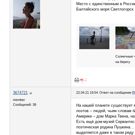
Место с единственным в Росси
Балтийского моря Светлогорск 
Солнечные 
на берегу
3674721
22.04.21 19:54
Ответ на сообщение
П
member
Сообщений: 38
На нашей планете существует 
поэтов – людей, чьим словам б
Америке – дом Марка Твена, на
Есть ещё дом-музей Сервантеса
поэтическая родина Пушкина… И
выделяется даже в таком ряду 