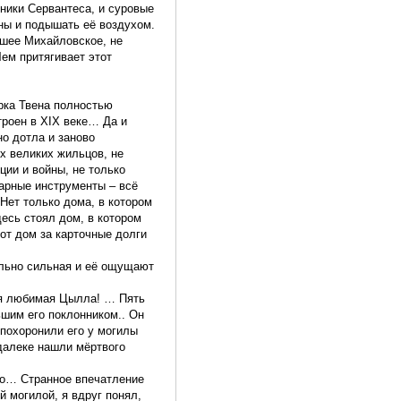
ники Сервантеса, и суровые
ны и подышать её воздухом.
йшее Михайловское, не
ем притягивает этот
арка Твена полностью
троен в XIX веке… Да и
о дотла и заново
х великих жильцов, не
ции и войны, не только
сарные инструменты – всё
Нет только дома, в котором
есь стоял дом, в котором
от дом за карточные долги
тельно сильная и её ощущают
оя любимая Цылла! … Пять
ьшим его поклонником.. Он
 похоронили его у могилы
далеке нашли мёртвого
го… Странное впечатление
 могилой, я вдруг понял,