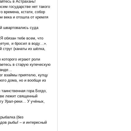
айтесь в Астрахань!
сем государстве нет такого
го времена, кстати, собор
и века и отошла от кремля
рой швартовались суда
Я обязан тебе всем, что
детую, и бросил в воду…».
 струг (канаты из шёлка,
 которого играют роли
жаетесь в старую купеческую
еранде…
ег взаймы приятелю, купцу
ого дома, но и вообще из
 таинственная гора Богдо,
ове лежит священный
егу Урал-реки… У учёных,
 рыбалка (без
видов рыбы! – и интересный