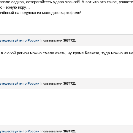
возле садков, остерегайтесь удара зюзьгой! А вот что это такое, узнает
ую чёрную икру…
печённый на подушке из молодого картофеля!..
утешествуйте по России!
пользователя
3674721
 в любой регион можно смело ехать, ну кроме Кавказа, туда можно но н
утешествуйте по России!
пользователя
3674721
утешествуйте по России!
пользователя
3674721