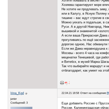
Хотите побывать в весне? Арме
Хозяева гарантируют море впеч
Не хотите ни продлевать зиму,
или в Калугу, в Ясную Поляну 
тишине – вас ждут строгие в с
Можно уехать и подальше, в са
Руси. А в другой Новгород, Ни
вышивкой и знаменитой «золот
А если ваша Прекрасная Дама л
прогуливаясь по ещё заснежен
дорогою одною, Нас обманули 
Если же Дама неравнодушна к 
Москвы - всего 4 часа на комф
меценатки Тенешевой, где рабо
и Витебск, в музей Марка Шага
Так что выбирайте маршрут и н
отблагодарит, как умеет на эт
Irina_Kgd
22.04.21 18:58
Ответ на сообщение
П
junior
Сообщений: 3
Еще добавить Россию с Прусски
России. Калининградская облас