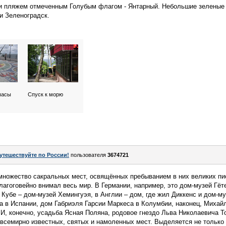
и пляжем отмеченным Голубым флагом - Янтарный. Небольшие зеленые 
и Зеленоградск.
часы
Спуск к морю
утешествуйте по России!
пользователя
3674721
множество сакральных мест, освящённых пребыванием в них великих пи
лагоговейно внимал весь мир. В Германии, например, это дом-музей Гёт
 Кубе – дом-музей Хемингуэя, в Англии – дом, где жил Диккенс и дом-м
 в Испании, дом Габриэля Гарсии Маркеса в Колумбии, наконец, Михайл
, конечно, усадьба Ясная Поляна, родовое гнездо Льва Николаевича То
всемирно известных, святых и намоленных мест. Выделяется не только