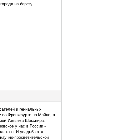
города на берегу
сателей и гениальных
е во Франкфурте-на-Майне, в
узей Уильяма Шекспира.
овское у нас в России -
лстого. И усадьба эта
 научно-просветительской