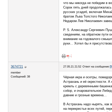
что мы никогда не победим в 
Сорок пять дней продолжалась 
русских усадеб, включая Миха
братом Льва Толстого Николае
Недаром Лев Николаевич завеща
P. S. Александр Сергеевич Пуш
сведениям, на обратном пути о
внимание на годовалого смышлё
руки… Хотел бы я присутствов
3674721
27.05.21 21:52
Ответ на сообщение
П
member
Сообщений: 38
Чёрная икра и осетры, помидоры
Астрахань и её окрестности. А
кремль с деревянными башенка
собор, и очаровательное Лебед
давние и грозные времена…
В Астрахань надо нырять, как в
на перекрестье всех путей, пе