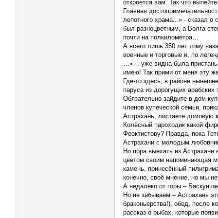
откроется вам. Так что выпейт
Главная достопримечательность
лепотного храма...» - сказал о
был разноцветным, а Волга сте
почти на полкилометра…
А всего лишь 350 лет тому наз
военные и торговые и, по леге
…«… уже видна была пристань а
имею! Так прими от меня эту ж
Где-то здесь, в районе нынешн
паруса из дорогущих арабских
Обязательно зайдите в дом куп
членов купеческой семьи, прик
Астрахань, листаете домовую к
Колёсный пароходик какой фир
Феоктистову? Правда, пока Тет
Астрахани с молодым любовн
Но пора выехать из Астрахани 
цветом своим напоминающая ма
камень, принесённый пилигрима
конечно, своё мнение, но мы н
А недалеко от горы – Баскунч
Но не забываем – Астрахань эт
браконьерства!), обед, после к
рассказ о рыбах, которые поя