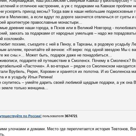
ния, Азербайджан, наш российский Северный Кавказ (Приэльбрусье) – т
атлений и отличное настроение, а уж с подарками на Кавказе проблем н
 ни ускорять приход весны? Тогда вам в наши небольшие подмосковные г
или в Мелихово, а если вдруг по дороге захочется отвлечься от суеты и
воей архитектуре православные монастыри...
мые древние наши города, в Псков или в Великий Новгород - полюбова
жний, заехать за подарками от народных умельцев – надо же порадова
ой хохломой».
юбит поэзию, съездите с ней в Пензу, в Тарханы, в родовую усадьбу Ле
ным аллеям, прочитайте ей вечное: «Я верю: под одной звездою Мы с 
те же сны.»… Может быть, подарок даже не понадобиться…
живописи, подарите ей путешествие в Смоленск. Почему в Смоленск? Во
ортабельной «Ласточке». А во-вторых – рядом со Смоленском находится
тали Врубель, Рерих, Коровин и хранятся их полотна. И из Смоленска м
ла и в усадьбу Ильи Репина!
е скупитесь – умейте дарить своей любимой щедрые подарки, а уж она 
ой земле только женщина…
утешествуйте по России!
пользователя
3674721
ми улочками и домами. Место где переплетается история Тевтонов, Во
ть.