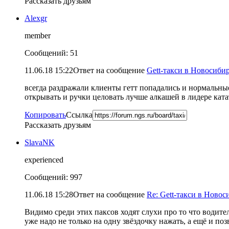
Рассказать друзьям
Alexgr
member
Сообщений: 51
11.06.18 15:22
Ответ на сообщение
Gett-такси в Новосибир
всегда раздражали клиенты гетт попадались и нормальные
открывать и ручки целовать лучше алкашей в лидере катат
Копировать
Ссылка
Рассказать друзьям
SlavaNK
experienced
Сообщений: 997
11.06.18 15:28
Ответ на сообщение
Re: Gett-такси в Новоси
Видимо среди этих паксов ходят слухи про то что водители
уже надо не только на одну звёздочку нажать, а ещё и поз