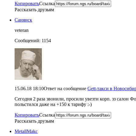
Копировать
Ссылка
Рассказать друзьям
Санянск
veteran
Сообщений: 1154
15.06.18 18:10
Ответ на сообщение
Gett-такси в Новосибир
Сегодня 2 раза звонили, просили увезти корп. зз салон Ф
польстился даже на +150 к тарифу :-)
Копировать
Ссылка
Рассказать друзьям
MetallMakc