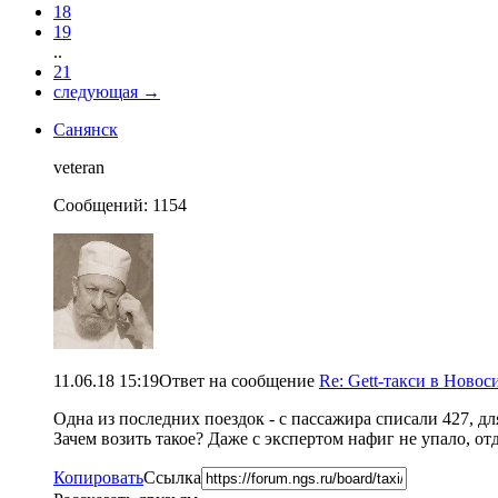
18
19
..
21
следующая
→
Санянск
veteran
Сообщений: 1154
11.06.18 15:19
Ответ на сообщение
Re: Gett-такси в Новоси
Одна из последних поездок - с пассажира списали 427, дл
Зачем возить такое? Даже с экспертом нафиг не упало, от
Копировать
Ссылка