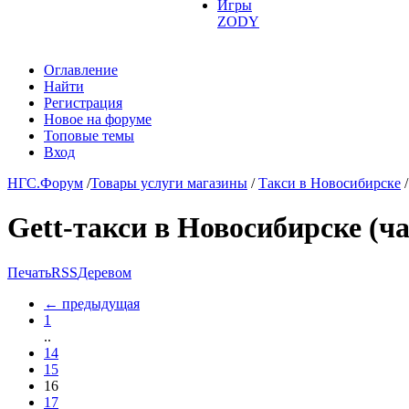
Игры
ZODY
Оглавление
Найти
Регистрация
Новое на форуме
Топовые темы
Вход
НГС.Форум
/
Товары услуги магазины
/
Такси в Новосибирске
/
Gett-такси в Новосибирске (ча
Печать
RSS
Деревом
←
предыдущая
1
..
14
15
16
17