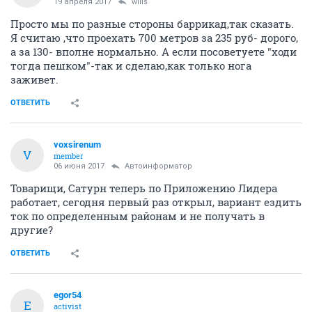
19 апреля 2017
wilis
Просто мы по разные стороны баррикад,так сказать.
Я считаю ,что проехать 700 метров за 235 руб- дорого,
а за 130- вполне нормально. А если посоветуете "ходи
тогда пешком"-так и сделаю,как только нога
заживет.
ОТВЕТИТЬ
voxsirenum
V
member
06 июня 2017
Автоинформатор
Товарищи, Сатурн теперь по Приложению Лидера
работает, сегодня первый раз открыл, вариант ездить
ток по определенным районам и не получать в
другие?
ОТВЕТИТЬ
egor54
E
activist