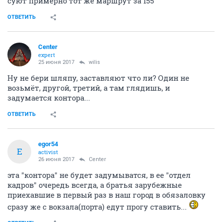
суют примерно тот же маршрут за 155
ОТВЕТИТЬ
Center
expert
25 июня 2017
wilis
Ну не бери шляпу, заставляют что ли? Один не
возьмёт, другой, третий, а там глядишь, и
задумается контора...
ОТВЕТИТЬ
egor54
E
activist
26 июня 2017
Center
эта "контора" не будет задумыватся, в ее "отдел
кадров" очередь всегда, а братья зарубежные
приехавшие в первый раз в наш город в обязаловку
сразу же с вокзала(порта) едут прогу ставить...