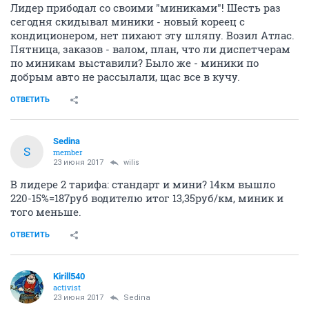
Лидер прибодал со своими "миниками"! Шесть раз
сегодня скидывал миники - новый кореец с
кондиционером, нет пихают эту шляпу. Возил Атлас.
Пятница, заказов - валом, план, что ли диспетчерам
по миникам выставили? Было же - миники по
добрым авто не рассылали, щас все в кучу.
ОТВЕТИТЬ
Sedina
S
member
23 июня 2017
wilis
В лидере 2 тарифа: стандарт и мини? 14км вышло
220-15%=187руб водителю итог 13,35руб/км, миник и
того меньше.
ОТВЕТИТЬ
Kirill540
activist
23 июня 2017
Sedina