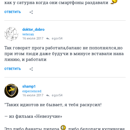
как у сатурна когда они смартфоны раздавали
ОТВЕТИТЬ
doktor_dobro
veteran
16 июля 2017
egor54
Так говорят прога работала,баланс не пополнялся,но
при этом люди даже будучи в минусе вставали нана
линию, и работали
ОТВЕТИТЬ
shamp1
experienced
16 июля 2017
egor54
"Таких идиотов не бывает, я тебя раскусил!
— из фильма «Невезучие»
Это либо фанаты лидера
,либо бедолаги купившие