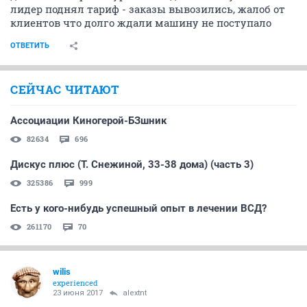
лидер поднял тариф - заказы вывозились, жалоб от
клиентов что долго ждали машину не поступало
ОТВЕТИТЬ
СЕЙЧАС ЧИТАЮТ
Ассоциации Киногерой-БЗшник
82634
696
Дискус плюс (Т. Снежиной, 33-38 дома) (часть 3)
325386
999
Есть у кого-нибудь успешный опыт в лечении ВСД?
261170
70
wilis
experienced
23 июня 2017
alextnt