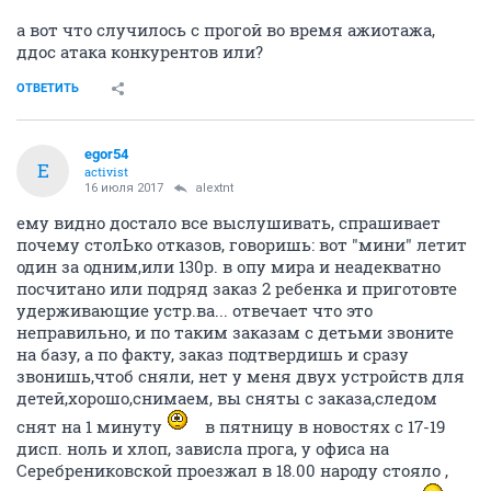
а вот что случилось с прогой во время ажиотажа,
ддос атака конкурентов или?
ОТВЕТИТЬ
egor54
E
activist
16 июля 2017
alextnt
ему видно достало все выслушивать, спрашивает
почему столЬко отказов, говоришь: вот "мини" летит
один за одним,или 130р. в опу мира и неадекватно
посчитано или подряд заказ 2 ребенка и приготовте
удерживающие устр.ва... отвечает что это
неправильно, и по таким заказам с детьми звоните
на базу, а по факту, заказ подтвердишь и сразу
звонишь,чтоб сняли, нет у меня двух устройств для
детей,хорошо,снимаем, вы сняты с заказа,следом
снят на 1 минуту
в пятницу в новостях с 17-19
дисп. ноль и хлоп, зависла прога, у офиса на
Серебрениковской проезжал в 18.00 народу стояло ,