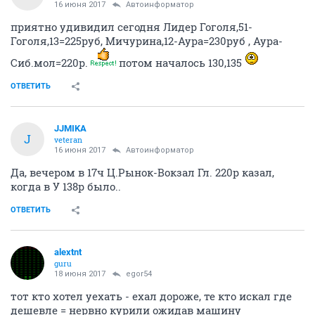
16 июня 2017
Автоинформатор
приятно удивидил сегодня Лидер Гоголя,51-
Гоголя,13=225руб, Мичурина,12-Аура=230руб , Аура-
Сиб.мол=220р.
потом началось 130,135
ОТВЕТИТЬ
JJMIKA
J
veteran
16 июня 2017
Автоинформатор
Да, вечером в 17ч Ц.Рынок-Вокзал Гл. 220р казал,
когда в У 138р было..
ОТВЕТИТЬ
alextnt
guru
18 июня 2017
egor54
тот кто хотел уехать - ехал дороже, те кто искал где
дешевле = нервно курили ожидав машину