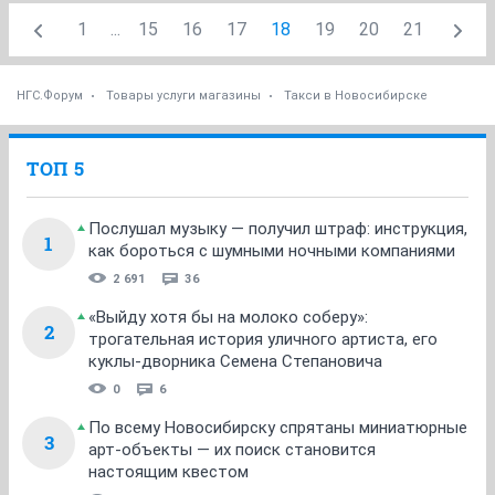
1
...
15
16
17
18
19
20
21
НГС.Форум
Товары услуги магазины
Такси в Новосибирске
ТОП 5
Послушал музыку — получил штраф: инструкция,
1
как бороться с шумными ночными компаниями
2 691
36
«Выйду хотя бы на молоко соберу»:
2
трогательная история уличного артиста, его
куклы-дворника Семена Степановича
0
6
По всему Новосибирску спрятаны миниатюрные
3
арт-объекты — их поиск становится
настоящим квестом