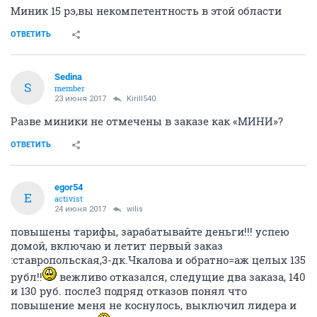
Миник 15 рэ,вы некомпетентность в этой области
ОТВЕТИТЬ
Sedina
S
member
23 июня 2017
Kirill540
Разве миники не отмечены в заказе как «МИНИ»?
ОТВЕТИТЬ
egor54
E
activist
24 июня 2017
wilis
повышены тарифы, зарабатывайте деньги!!! успею
домой, включаю и летит первый заказ
:ставропольская,3-дк.Чкалова и обратно=аж целых 135
рубл!!
вежливо отказался, следущие два заказа, 140
и 130 руб. после3 подряд отказов понял что
повышение меня не коснулось, выключил лидера и