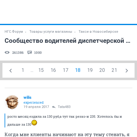
НГС.Форум
Товары услуги магазины
Такси в Новосибирске
Сообщество водителей диспетчерской службы "Лидер" (часть 5)
261386
1000
1
...
15
16
17
18
19
20
21
wilis
experienced
19 апреля 2017
Tata483
росто месяц ездила за 130 руб,а тут так резко-и 235. Хотелось бы и
дальше за 130
Когда мне клиенты начинают на эту тему стенать, я