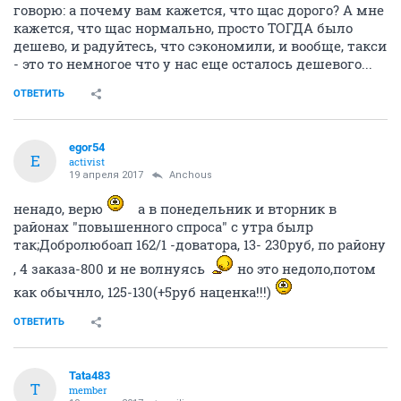
говорю: а почему вам кажется, что щас дорого? А мне
кажется, что щас нормально, просто ТОГДА было
дешево, и радуйтесь, что сэкономили, и вообще, такси
- это то немногое что у нас еще осталось дешевого...
ОТВЕТИТЬ
egor54
E
activist
19 апреля 2017
Anchous
ненадо, верю
а в понедельник и вторник в
районах "повышенного спроса" с утра былр
так;Добролюбоап 162/1 -доватора, 13- 230руб, по району
, 4 заказа-800 и не волнуясь
но это недоло,потом
как обычнло, 125-130(+5руб наценка!!!)
ОТВЕТИТЬ
Tata483
T
member