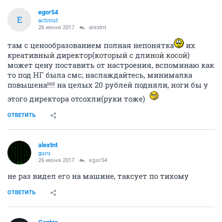
egor54
E
activist
26 июня 2017
alextnt
там с ценообразованием полная непонятка
их
креативный директор(который с длиной косой)
может цену поставить от настроения, вспоминаю как
то под НГ была смс; наслаждайтесь, минималка
повышена!!!! на целых 20 рублей подняли, ноги бы у
этого директора отсохли(руки тоже)
ОТВЕТИТЬ
alextnt
guru
26 июня 2017
egor54
не раз видел его на машине, таксует по тихому
ОТВЕТИТЬ