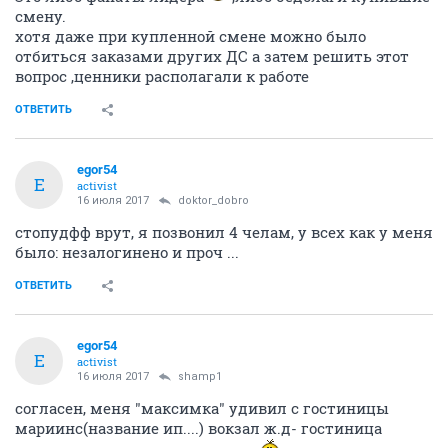
смену.
хотя даже при купленной смене можно было
отбиться заказами других ДС а затем решить этот
вопрос ,ценники располагали к работе
ОТВЕТИТЬ
egor54
E
activist
16 июля 2017
doktor_dobro
стопудфф врут, я позвонил 4 челам, у всех как у меня
было: незалогинено и проч ...
ОТВЕТИТЬ
egor54
E
activist
16 июля 2017
shamp1
согласен, меня "максимка" удивил с гостиницы
мариинс(название ип....) вокзал ж.д- гостиница