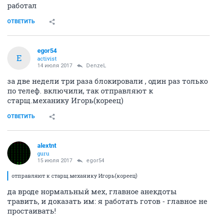
работал
ОТВЕТИТЬ
egor54
E
activist
14 июля 2017
DenzeL
за две недели три раза блокировали , один раз только
по телеф. включили, так отправляют к
старщ.механику Игорь(кореец)
ОТВЕТИТЬ
alextnt
guru
15 июля 2017
egor54
отправляют к старщ.механику Игорь(кореец)
да вроде нормальный мех, главное анекдоты
травить, и доказать им: я работать готов - главное не
простаивать!