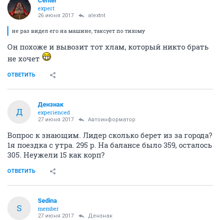
Center
expert
26 июня 2017
alextnt
не раз видел его на машине, таксует по тихому
Он похоже и вывозит тот хлам, который никто брать
не хочет
ОТВЕТИТЬ
Дензнак
Д
experienced
27 июня 2017
Автоинформатор
Вопрос к знающим. Лидер сколько берет из за города?
1я поездка с утра. 295 р. На балансе было 359, осталось
305. Неужели 15 как корп?
ОТВЕТИТЬ
Sedina
S
member
27 июня 2017
Дензнак