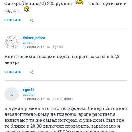
Сибирь(Ленина,21) 220 рублев,
так бы сутками и
ездил....
ОТВЕТИТЬ
doktor_dobro
veteran
16 июля 2017
egor54
Нет.я своими глазами видел в проге заказы в 6,7,8
вечера
ОТВЕТИТЬ
egor54
E
activist
17 июля 2017
doktor_dobro
я думал у меня что то с телкфоном, Лидер постоянно:
незалогинено, кому не позвоню, вроде работает,а
включают та же самая история, я уже дома был где
то ближе к 20.00 включил проверить, заработало и
заказы показывало, а с 17.00(может и раньше, по