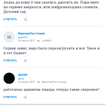
Ахаха, да кому б они сдались, ддосить их. Поди винт
на серваке накрылся, или шифровальщика словили..
Детский сад.
ОТВЕТИТЬ
МаксимЛасточкин
М
activist
25 июля 2017
JJMIKA
Сервак завис, надо было перезагрузить и всё. Такое и
в гет бывает.
ОТВЕТИТЬ
alextnt
guru
25 июля 2017
МаксимЛасточкин
работаешь админом лидера, откуда такие сведения?
ОТВЕТИТЬ