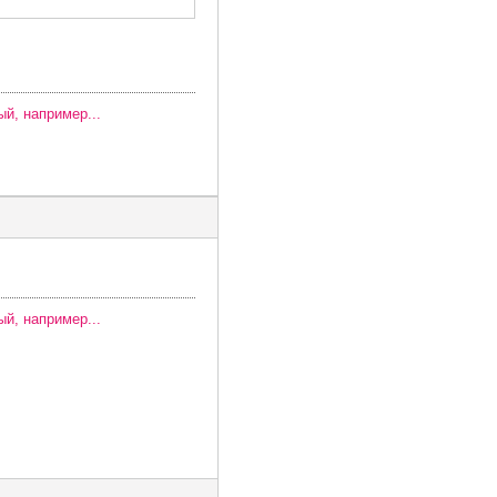
ый, например...
ый, например...