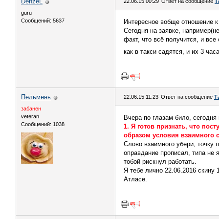
DenzeL
22.06.15 00:29
Ответ на сообщение
Т
guru
Сообщений: 5637
Интересное вобще отношение к т
Сегодня на заявке, например(не
факт, что всё получится, и все
как в такси садятся, и их 3 час
Пельмень
22.06.15 11:23
Ответ на сообщение
Т
забанен
veteran
Вчера по глазам било, сегодня
Сообщений: 1038
1. Я готов признать, что по
образом условия взаимного с
Слово взаимного убери, точку п
оправдание прописал, типа не я
тобой рискнул работать.
Я тебе лично 22.06.2016 скину 
Атласе.