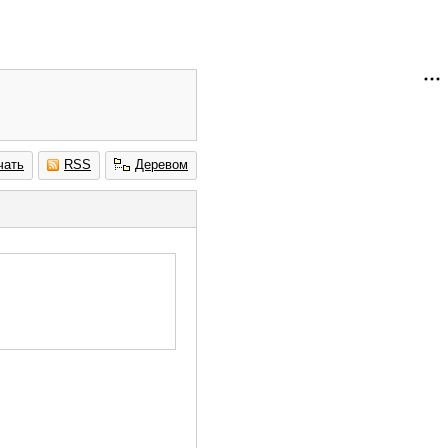
чать
RSS
Деревом