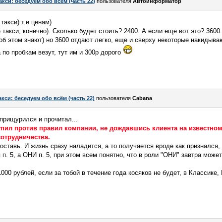
акси: беседуем обо всём (часть 22)
пользователя
Автоинформатор
акси) т.е ценам)
 такси, конечно). Сколько будет стоить? 2400. А если еще вот это? 3600.
 об этом знают) но 3600 отдают легко, еще и сверху некоторые накидываю
а по пробкам везут, тут им и 300р дорого
акси: беседуем обо всём (часть 22)
пользователя
Cabana
 прищурился и прочитал...
ступил против правил компании, не дождавшись клиента на известном
отрудничества.
оставь. И жизнь сразу наладится, а то получается вроде как признался, 
 п. 5, а ОНИ п. 5, при этом всем понятно, что в роли "ОНИ" завтра может
1000 рублей, если за тобой в течение года косяков не будет, в Классике