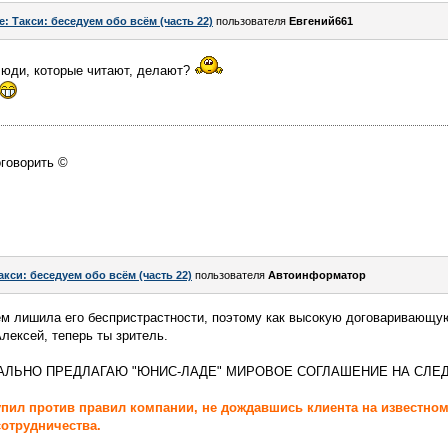
e: Такси: беседуем обо всём (часть 22)
пользователя
Евгений661
люди, которые читают, делают?
оговорить ©
акси: беседуем обо всём (часть 22)
пользователя
Автоинформатор
м лишила его беспристрастности, поэтому как высокую договаривающую
лексей, теперь ты зритель.
АЛЬНО ПРЕДЛАГАЮ "ЮНИС-ЛАДЕ" МИРОВОЕ СОГЛАШЕНИЕ НА СЛЕ
ступил против правил компании, не дождавшись клиента на известном
отрудничества.