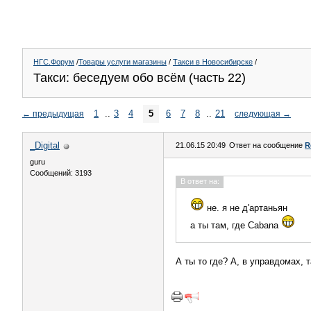
НГС.Форум
/
Товары услуги магазины
/
Такси в Новосибирске
/
Такси: беседуем обо всём (часть 22)
1
..
3
4
5
6
7
8
..
21
←
предыдущая
следующая
→
_Digital
21.06.15 20:49
Ответ на сообщение
R
guru
Сообщений: 3193
В ответ на:
не. я не д'артаньян
а ты там, где Cabana
А ты то где? А, в управдомах, 