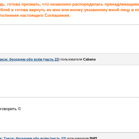
едь, готова признать, что незаконно распорядилась принадлежащи
ублей и готова вернуть их мне или иному указанному мной лицу в 
сполнения настоящего Соглашения.
акси: беседуем обо всём (часть 22)
пользователя
Cabana
оговорить ©
e: Такси: беседуем обо всём (часть 22)
пользователя
ВИП