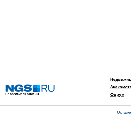
Недвижи
Знакомст
Форум
Оглавл