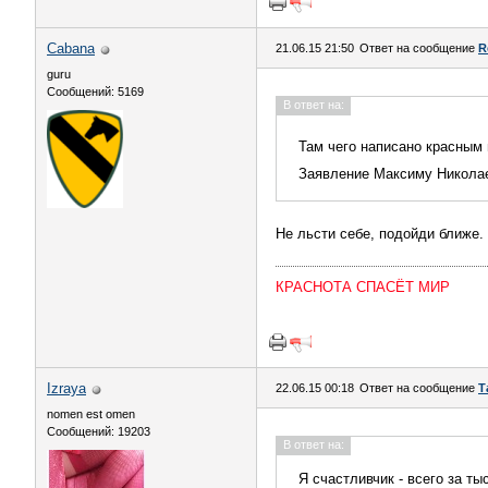
Cabana
21.06.15 21:50
Ответ на сообщение
R
guru
Сообщений: 5169
В ответ на:
Там чего написано красным
Заявление Максиму Никола
Не льсти себе, подойди ближе.
КРАСНОТА СПАСЁТ МИР
Izraya
22.06.15 00:18
Ответ на сообщение
Т
nomen est omen
Сообщений: 19203
В ответ на:
Я счастливчик - всего за ты