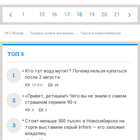
1
...
15
16
17
18
19
20
21
НГС.Форум
Товары услуги магазины
Такси в Новосибирске
ТОП 5
Кто тут воду мутит? Почему нельзя купаться
1
после 2 августа
17 411
28
«Привет, детишки!» Чего вы не знали о самом
2
страшном сериале 90-х
0
3
Стоит меньше 500 тысяч: в Новосибирске на
3
торги выставили серый Infiniti — его заложил
владелец