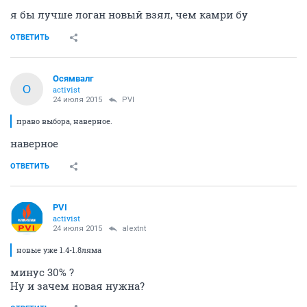
я бы лучше логан новый взял, чем камри бу
ОТВЕТИТЬ
Осямвалг
О
activist
24 июля 2015
PVI
право выбора, наверное.
наверное
ОТВЕТИТЬ
PVI
activist
24 июля 2015
alextnt
новые уже 1.4-1.8ляма
минус 30% ?
Ну и зачем новая нужна?