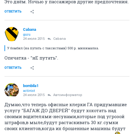
Это днём. Ночью у пассажиров другие предпочтения.
ОТВЕТИТЬ
Cabana
guru
24 июля 2015
Cabana
У бомбил (на путать с таксистами) 500 р. минималка.
Опечатка - "нЕ путать".
ОТВЕТИТЬ
bombila1
activist
24 июля 2015
Автоинформатор
Думаю,что теперь офисные клерки ГА придумавшие
услугу "БАГАЖ ДО ДВЕРЕЙ" будут хохотать над
своими водителями-несунами,которые под угрозой
штрафов,в мыле,будут растаскивать 30 кг.сумки
своих клиентов,когда их брошенные машины будут