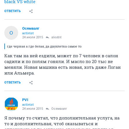
black VS white
ОТВЕТИТЬ
Осямвалг
О
activist
24 июля 2015
alextnt
где черная а где белая, да двухлетка самое то
Как там на ней ездили, может по 7 человек в салон
садили и по полям гоняли. И масло по 20 тыс не
меняли. Новая машина есть новая, хоть даже Логан
или Альмера.
ОТВЕТИТЬ
PVI
activist
24 июля 2015
Осямвалг
Я почему то считал, что дополнительная услуга, на
то и дополнительная, чтоб оказываться и