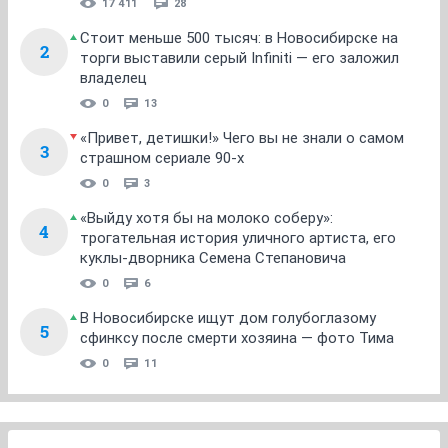
17 411
28
Стоит меньше 500 тысяч: в Новосибирске на
2
торги выставили серый Infiniti — его заложил
владелец
0
13
«Привет, детишки!» Чего вы не знали о самом
3
страшном сериале 90-х
0
3
«Выйду хотя бы на молоко соберу»:
4
трогательная история уличного артиста, его
куклы-дворника Семена Степановича
0
6
В Новосибирске ищут дом голубоглазому
5
сфинксу после смерти хозяина — фото Тима
0
11