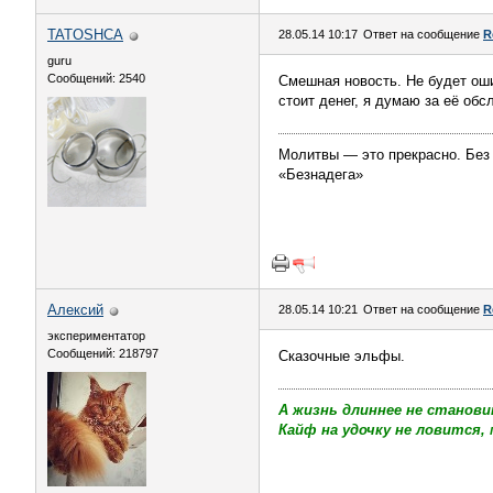
TATOSHCA
28.05.14 10:17
Ответ на сообщение
R
guru
Сообщений: 2540
Смешная новость. Не будет оши
стоит денег, я думаю за её обс
Молитвы — это прекрасно. Без н
«Безнадега»
Алексий
28.05.14 10:21
Ответ на сообщение
R
экспериментатор
Сообщений: 218797
Сказочные эльфы.
А жизнь длиннее не станови
Кайф на удочку не ловится, 