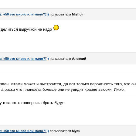
e: +50 это много или мало?)))
пользователя
Mishor
о делиться выручкой не надо
e: +50 это много или мало?)))
пользователя
Алексий
планшетами может и выстроится, да вот только вероятность того, что о
 а риски что планшета больше они не увидят крайне высоки. Имхо.
 в залог то наверняка брать будут
e: +50 это много или мало?)))
пользователя
Myau