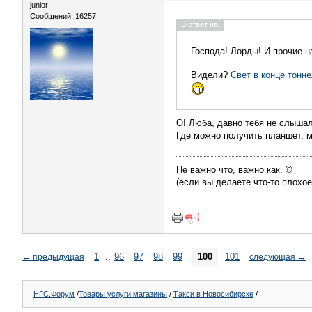
juniоr
Сообщений: 16257
В ответ на:
Господа! Лорды! И прочие 
Видели?
Свет в конце тоннеля.
О! Люба, давно тебя не слышал
Где можно получить планшет, м
Не важно что, важно как. ©
(если вы делаете что-то плохое
1
..
96
97
98
99
100
101
←
предыдущая
следующая
→
НГС.Форум
/
Товары услуги магазины
/
Такси в Новосибирске
/