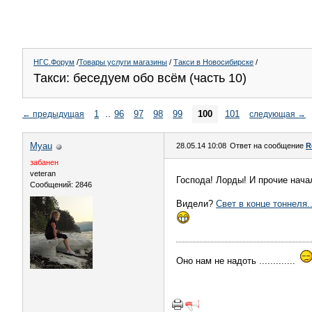
НГС.Форум
/
Товары услуги магазины
/
Такси в Новосибирске
/
Такси: беседуем обо всём (часть 10)
1
..
96
97
98
99
100
101
←
предыдущая
следующая
→
Myau
28.05.14 10:08
Ответ на сообщение
R
забанен
veteran
Господа! Лорды! И прочие нач
Сообщений: 2846
Видели?
Свет в конце тоннеля.....
Оно нам не надоть .............