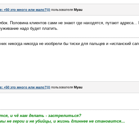
e: +50 это много или мало?)))
пользователя
Myau
бок. Половина клиентов сами не знают где находятся, путают адреса..
луживание надо будет платить.
их никогда никогда не изобрели бы тиски для пальцев и «испанский сапо
e: +50 это много или мало?)))
пользователя
Myau
тся, и чё нам делать - застрелиться?
мы не герои и не убийцы, и жизнь длиннее не становится...