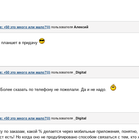
e: +50 это много или мало?)))
пользователя
Алексий
и планшет в придачу
e: +50 это много или мало?)))
пользователя
_Digital
. Более сказать по телефону не пожелали. Да и не надо.
e: +50 это много или мало?)))
пользователя
_Digital
ку по заказам, какой % делается через мобильные приложения, понятно
ст есть! Но когда оно не продублировано способом связаться с тем, кто 