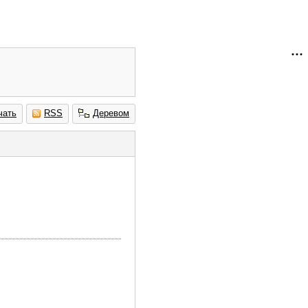
чать
RSS
Деревом