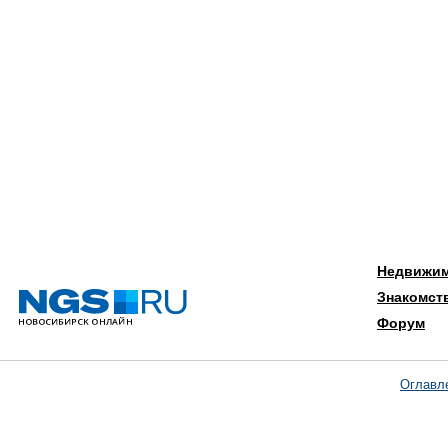
Недвижи
Знакомст
Форум
Оглавл