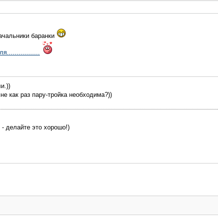
начальники баранки
................
и.))
не как раз пару-тройка необходима?))
 - делайте это хорошо!)