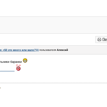
Пе
e: +50 это много или мало?)))
пользователя
Алексий
альники баранки
............