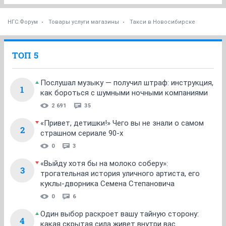
НГС.Форум
Товары услуги магазины
Такси в Новосибирске
ТОП 5
Послушал музыку — получил штраф: инструкция,
1
как бороться с шумными ночными компаниями
2 691
35
«Привет, детишки!» Чего вы не знали о самом
2
страшном сериале 90-х
0
3
«Выйду хотя бы на молоко соберу»:
3
трогательная история уличного артиста, его
куклы-дворника Семена Степановича
0
6
Один выбор раскроет вашу тайную сторону:
4
какая скрытая сила живет внутри вас