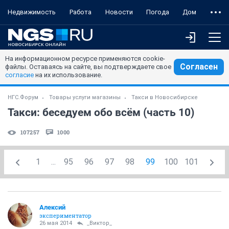
Недвижимость
Работа
Новости
Погода
Дом
На информационном ресурсе применяются cookie-
Согласен
файлы. Оставаясь на сайте, вы подтверждаете свое
согласие
на их использование.
НГС.Форум
Товары услуги магазины
Такси в Новосибирске
Такси: беседуем обо всём (часть 10)
107257
1000
1
...
95
96
97
98
99
100
101
Алексий
экспериментатор
26 мая 2014
_Виктор_