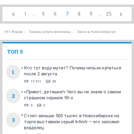
1
...
5
6
7
8
9
...
25
НГС.Форум
Товары услуги магазины
Такси в Новосибирске
ТОП 5
Кто тут воду мутит? Почему нельзя купаться
1
после 2 августа
17 411
28
«Привет, детишки!» Чего вы не знали о самом
2
страшном сериале 90-х
0
3
Стоит меньше 500 тысяч: в Новосибирске на
3
торги выставили серый Infiniti — его заложил
владелец