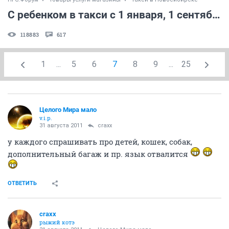
С ребенком в такси с 1 января, 1 сентября и т.д.? (ПДД, дети и такси)
118883
617
1
...
5
6
7
8
9
...
25
Целого Мира мало
v.i.p.
31 августа 2011
craxx
у каждого спрашивать про детей, кошек, собак,
дополнительный багаж и пр. язык отвалится
ОТВЕТИТЬ
craxx
рыжий котэ