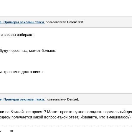
e: Примеры рекламы такси.
пользователя
Helen1968
ти заказы забирают.
е буду через час, может больше.
быстрономов долго висят
e: Примеры рекламы такси.
пользователя
DenzeL
они на ближайшее просят? Может просто нужно наладить нормальный диа
 здесь получается какой вопрос-такой ответ. Извините, что вмешиваюсь)
____!!!