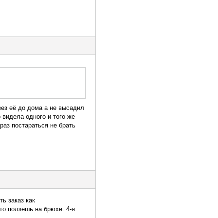
вез её до дома а не высадил
 видела одного и того же
раз постараться не брать
ть заказ как
то ползешь на брюхе. 4-я