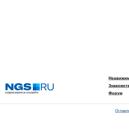
Недвижи
Знакомст
Форум
Оглавл