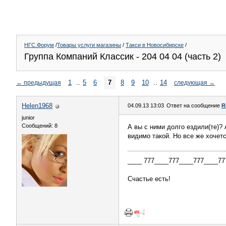
НГС.Форум
/
Товары услуги магазины
/
Такси в Новосибирске
/
Группа Компаний Классик - 204 04 04 (часть 2)
1
..
5
6
7
8
9
10
..
14
←
предыдущая
следующая
→
Helen1968
04.09.13 13:03
Ответ на сообщение
R
junior
Сообщений: 8
А вы с ними долго ездили(те)?
видимо такой. Но все же хочетс
____ 777____777____777____777
Счастье есть!