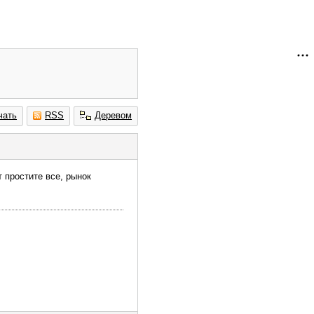
чать
RSS
Деревом
 простите все, рынок