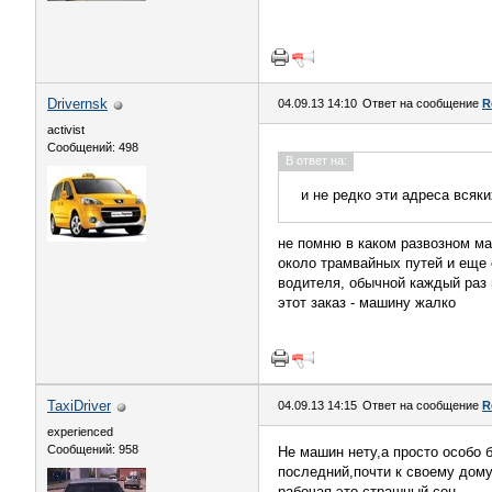
Drivernsk
04.09.13 14:10
Ответ на сообщение
R
activist
Сообщений: 498
В ответ на:
и не редко эти адреса всяк
не помню в каком развозном ма
около трамвайных путей и еще с
водителя, обычной каждый раз 
этот заказ - машину жалко
TaxiDriver
04.09.13 14:15
Ответ на сообщение
R
experienced
Сообщений: 958
Не машин нету,а просто особо б
последний,почти к своему дому.
рабочая-это страшный сон.