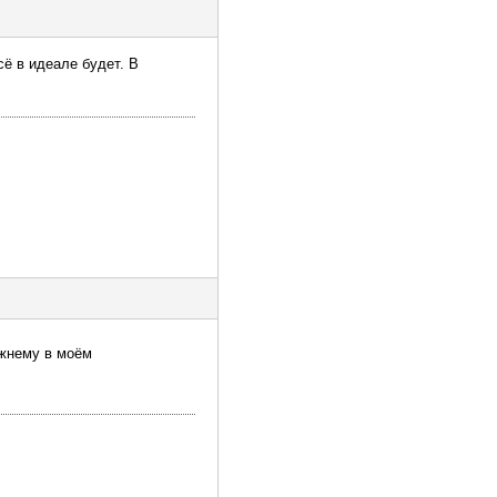
сё в идеале будет. В
ежнему в моём