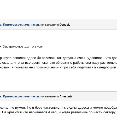
e: Примеры рекламы такси.
пользователя
DenzeL
их быстрономов долго висят
ршруте попался адрес 4я рабочая, так девушка очень удивилась что до
казала, что за все время сколько её возят с работы она пару раз только
новый, я пожелал её спокойной ночи и про себя подумал - в следующий 
e: Примеры рекламы такси.
пользователя
Алексий
езнал не нужен. Но я беру частенько, т к видны адреса и можно подобра
 Не нравится что набивается 4 чел, и когда развозишь по частн.сектору 