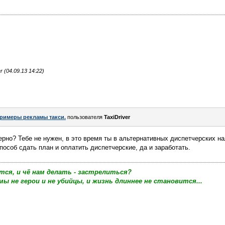
 (04.09.13 14:22)
римеры рекламы такси.
пользователя
TaxiDriver
верно? Тебе не нужен, в это время ты в альтернативных диспетчерских н
пособ сдать план и оплатить диспетчерские, да и заработать.
тся, и чё нам делать - застрелиться?
мы не герои и не убийцы, и жизнь длиннее не становится...