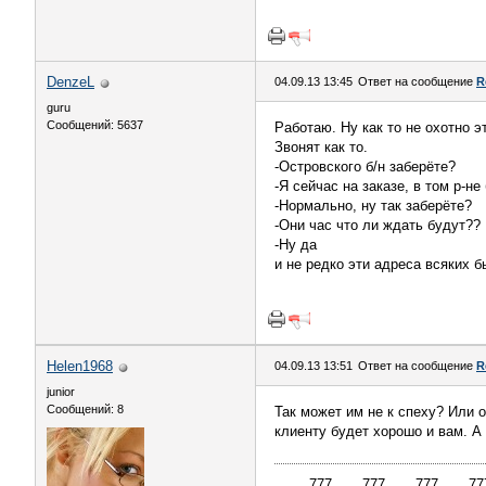
DenzeL
04.09.13 13:45
Ответ на сообщение
R
guru
Сообщений: 5637
Работаю. Ну как то не охотно э
Звонят как то.
-Островского б/н заберёте?
-Я сейчас на заказе, в том р-н
-Нормально, ну так заберёте?
-Они час что ли ждать будут??
-Ну да
и не редко эти адреса всяких 
Helen1968
04.09.13 13:51
Ответ на сообщение
R
junior
Сообщений: 8
Так может им не к спеху? Или 
клиенту будет хорошо и вам. А
____ 777____777____777____777