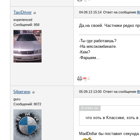
TaxiDriver
04.09.13 15:14
Ответ на сообщение
R
experienced
Сообщений: 958
Да,на своей. Частники редко п
-Ты где работаешь?
-На мясокомбинате.
-Кем?
-Фаршем...
54регион
05.09.13 13:00
Ответ на сообщение
R
guru
Сообщений: 8072
В ответ на:
что хоть в Классике, хоть 
MadDollar бы поставил секунда