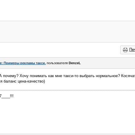
Пе
e: Примеры рекламы такси.
пользователя
DenzeL
 А почему? Хочу понимать как мне такси-то выбрать нормальное? Косячат
я баланс цена-качество)
____!!!