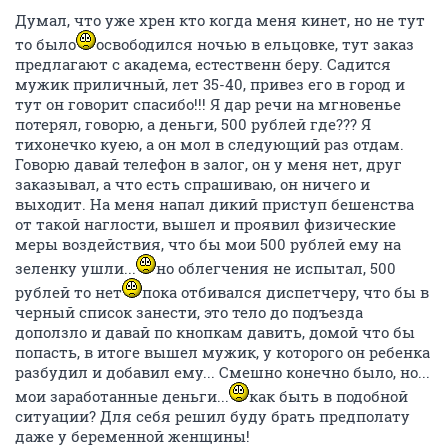
Думал, что уже хрен кто когда меня кинет, но не тут
то было
освободился ночью в ельцовке, тут заказ
предлагают с академа, естественн беру. Садится
мужик приличный, лет 35-40, привез его в город и
тут он говорит спасибо!!! Я дар речи на мгновенье
потерял, говорю, а деньги, 500 рублей где??? Я
тихонечко куею, а он мол в следующий раз отдам.
Говорю давай телефон в залог, он у меня нет, друг
заказывал, а что есть спрашиваю, он ничего и
выходит. На меня напал дикий приступ бешенства
от такой наглости, вышел и проявил физические
меры воздействия, что бы мои 500 рублей ему на
зеленку ушли...
но облегчения не испытал, 500
рублей то нет
пока отбивался диспетчеру, что бы в
черный список занести, это тело до подъезда
доползло и давай по кнопкам давить, домой что бы
попасть, в итоге вышел мужик, у которого он ребенка
разбудил и добавил ему... Смешно конечно было, но...
мои заработанные деньги...
как быть в подобной
ситуации? Для себя решил буду брать предполату
даже у беременной женщины!