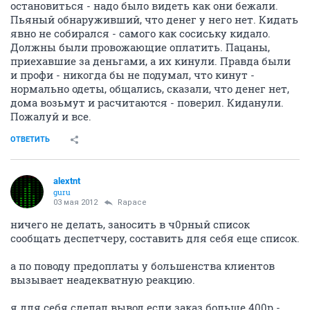
остановиться - надо было видеть как они бежали.
Пьяный обнаруживший, что денег у него нет. Кидать
явно не собирался - самого как сосиську кидало.
Должны были провожающие оплатить. Пацаны,
приехавшие за деньгами, а их кинули. Правда были
и профи - никогда бы не подумал, что кинут -
нормально одеты, общались, сказали, что денег нет,
дома возьмут и расчитаются - поверил. Киданули.
Пожалуй и все.
ОТВЕТИТЬ
alextnt
guru
03 мая 2012
Rapace
ничего не делать, заносить в ч0рный список
сообщать деспетчеру, составить для себя еще список.
а по поводу предоплаты у большенства клиентов
вызывает неадекватную реакцию.
я для себя сделал вывод если заказ больше 400р -