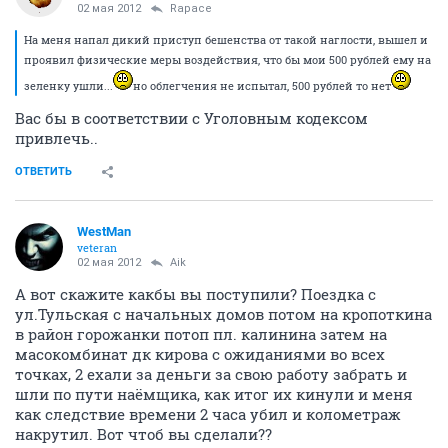
02 мая 2012
Rapace
На меня напал дикий приступ бешенства от такой наглости, вышел и
проявил физические меры воздействия, что бы мои 500 рублей ему на
зеленку ушли...
но облегчения не испытал, 500 рублей то нет
Вас бы в соответствии с Уголовным кодексом
привлечь..
ОТВЕТИТЬ
WestMan
veteran
02 мая 2012
Aik
А вот скажите какбы вы поступили? Поездка с
ул.Тульская с начальных домов потом на кропоткина
в район горожанки потоп пл. калинина затем на
масокомбинат дк кирова с ожиданиями во всех
точках, 2 ехали за деньги за свою работу забрать и
шли по пути наёмщика, как итог их кинули и меня
как следствие времени 2 часа убил и колометраж
накрутил. Вот чтоб вы сделали??