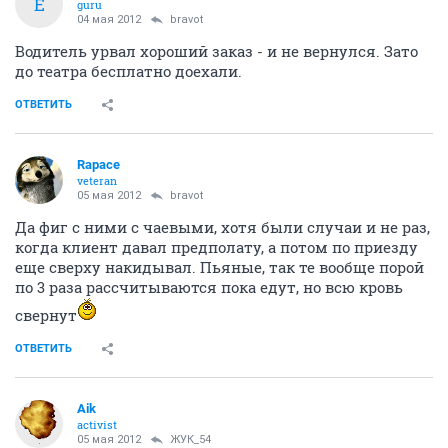
Е
guru
04 мая 2012
bravot
Водитель урвал хороший заказ - и не вернулся. Зато
до театра бесплатно доехали.
ОТВЕТИТЬ
Rapace
veteran
05 мая 2012
bravot
Да фиг с ними с чаевыми, хотя были случаи и не раз,
когда клиент давал предполату, а потом по приезду
еще сверху накидывал. Пьяные, так те вообще порой
по 3 раза рассчитываются пока едут, но всю кровь
свернут
ОТВЕТИТЬ
Aik
activist
05 мая 2012
ЖУК_54