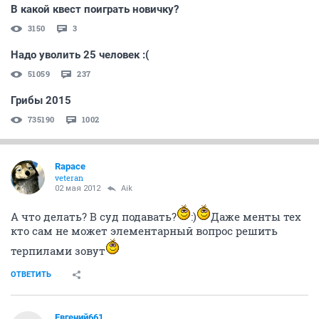
В какой квест поиграть новичку?
3150
3
Надо уволить 25 человек :(
51059
237
Грибы 2015
735190
1002
Rapace
veteran
02 мая 2012
Aik
А что делать? В суд подавать?
:)
Даже менты тех
кто сам не может элементарный вопрос решить
терпилами зовут
ОТВЕТИТЬ
Евгений661