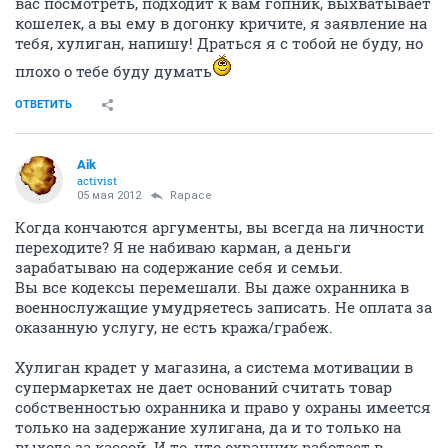
вас посмотреть, подходит к вам гопник, выхватывает
кошелек, а вы ему в догонку кричите, я заявление на
тебя, хулиган, напишу! Драться я с тобой не буду, но
плохо о тебе буду думать
ОТВЕТИТЬ
Aik
activist
05 мая 2012
Rapace
Когда кончаются аргументы, вы всегда на личности
переходите? Я не набиваю карман, а деньги
зарабатываю на содержание себя и семьи.
Вы все кодексы перемешали. Вы даже охранника в
военнослужащие умудряетесь записать. Не оплата за
оказанную услугу, не есть кража/грабеж.
Хулиган крадет у магазина, а система мотивации в
супермаркетах не дает оснований считать товар
собственностью охранника и право у охраны имеется
только на задержание хулигана, да и то только на
выходе за кассой. И то, что охранник работает в