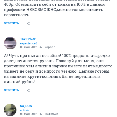
400р. Обезопасить себя от кидка на 100% в данной
профессии НЕВОЗМОЖНО,можно только снизить
вероятность.
ОТВЕТИТЬ
TaxiDriver
experienced
03 мая 2012
Rapace
А! Чуть про цыган не забыл! 100%предолплата,редко
дают,начинается ругань. Пожалуй для меня, они
противнее чем алики и нарики вместе взятые,просто
бывает не беру и всё,просто уезжаю. Цыгане готовы
на заднице крутиться,лишь бы не переплатить
лишний рубль!
ОТВЕТИТЬ
54_RUS
activist
03 мая 2012
TaxiDriver