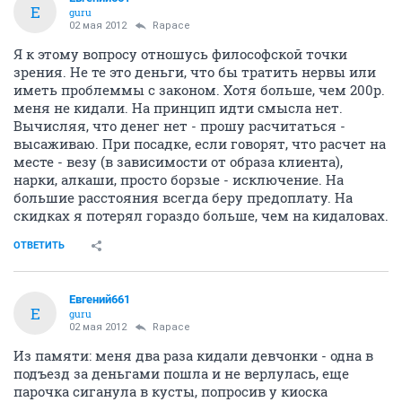
Е
guru
02 мая 2012
Rapace
Я к этому вопросу отношусь философской точки
зрения. Не те это деньги, что бы тратить нервы или
иметь проблеммы с законом. Хотя больше, чем 200р.
меня не кидали. На принцип идти смысла нет.
Вычисляя, что денег нет - прошу расчитаться -
высаживаю. При посадке, если говорят, что расчет на
месте - везу (в зависимости от образа клиента),
нарки, алкаши, просто борзые - исключение. На
большие расстояния всегда беру предоплату. На
скидках я потерял гораздо больше, чем на кидаловах.
ОТВЕТИТЬ
Евгений661
Е
guru
02 мая 2012
Rapace
Из памяти: меня два раза кидали девчонки - одна в
подъезд за деньгами пошла и не верлулась, еще
парочка сиганула в кусты, попросив у киоска