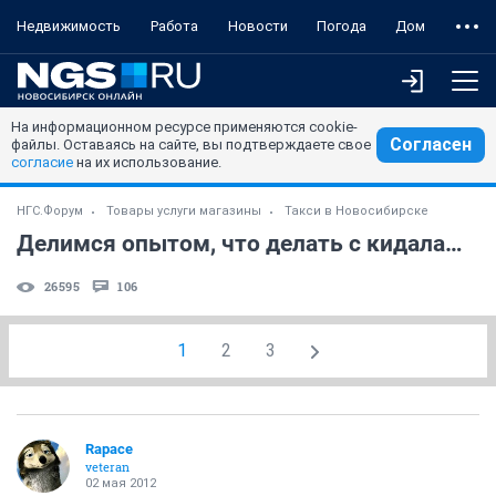
Недвижимость
Работа
Новости
Погода
Дом
На информационном ресурсе применяются cookie-
Согласен
файлы. Оставаясь на сайте, вы подтверждаете свое
согласие
на их использование.
НГС.Форум
Товары услуги магазины
Такси в Новосибирске
Делимся опытом, что делать с кидалами?
26595
106
1
2
3
Rapace
veteran
02 мая 2012