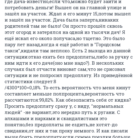
где дача-известно,если что,можно будет зайти и
потребовать деньги! Вышел он на главной улице и
зашёл на участок. Ждал я его минут 15,потом вышел
и зашёл на участок. Дача была заперта,никаких
родителей там не было! Он просто прошёл сквозь
этот огород и затерялся на одной из тысячи дач! Я
ещё искал его около получаса,но тщетно. Это было
пару лет назад,когда я ещё работал в "Городском
такси",кидали там неплохо. Есть 2 выхода из данной
ситуации:отказ ехать без предоплаты,либо за ручку с
ним идти к его даче(оно мне надо?). В нескольких
случаях был отчасти виноват сам,что не срисовал
ситуации и не попросил предоплату. Из приведённой
статистики следует:8
/4300*100=0,18%. То-есть вероятность что меня кинут
составляет меньше полпроцента,вероятность что
рассчитаются:99,82%. Как обезопасить себя от кидка?
Просить предоплату сразу у, с виду, "нормальных
людей" -не вариант,это нередко путь к ругани. C
алкашами и нарками и скандалистами это
понятно,без предоплаты не ездить,не хотят-до
свидания,от них и так проку немного. И как писали
выше,брать предоплату,если сумма поездки больше