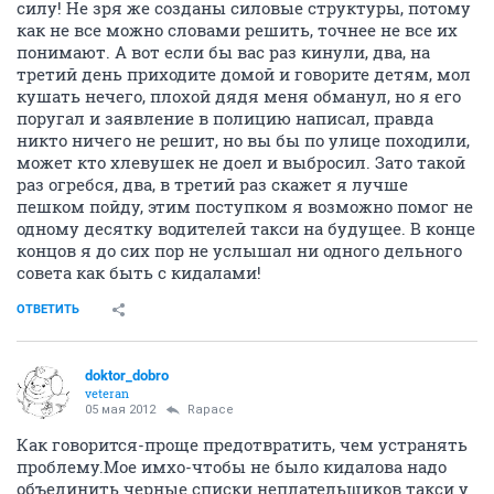
силу! Не зря же созданы силовые структуры, потому
как не все можно словами решить, точнее не все их
понимают. А вот если бы вас раз кинули, два, на
третий день приходите домой и говорите детям, мол
кушать нечего, плохой дядя меня обманул, но я его
поругал и заявление в полицию написал, правда
никто ничего не решит, но вы бы по улице походили,
может кто хлевушек не доел и выбросил. Зато такой
раз огребся, два, в третий раз скажет я лучше
пешком пойду, этим поступком я возможно помог не
одному десятку водителей такси на будущее. В конце
концов я до сих пор не услышал ни одного дельного
совета как быть с кидалами!
ОТВЕТИТЬ
doktor_dobro
veteran
05 мая 2012
Rapace
Как говорится-проще предотвратить, чем устранять
проблему.Мое имхо-чтобы не было кидалова надо
объединить черные списки неплательщиков такси у