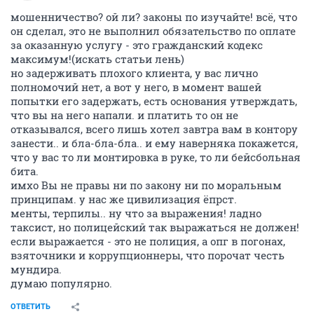
мошенничество? ой ли? законы по изучайте! всё, что
он сделал, это не выполнил обязательство по оплате
за оказанную услугу - это гражданский кодекс
максимум!(искать статьи лень)
но задерживать плохого клиента, у вас лично
полномочий нет, а вот у него, в момент вашей
попытки его задержать, есть основания утверждать,
что вы на него напали. и платить то он не
отказывался, всего лишь хотел завтра вам в контору
занести.. и бла-бла-бла.. и ему наверняка покажется,
что у вас то ли монтировка в руке, то ли бейсбольная
бита.
имхо Вы не правы ни по закону ни по моральным
принципам. у нас же цивилизация ёпрст.
менты, терпилы.. ну что за выражения! ладно
таксист, но полицейский так выражаться не должен!
если выражается - это не полиция, а опг в погонах,
взяточники и коррупционнеры, что порочат честь
мундира.
думаю популярно.
ОТВЕТИТЬ