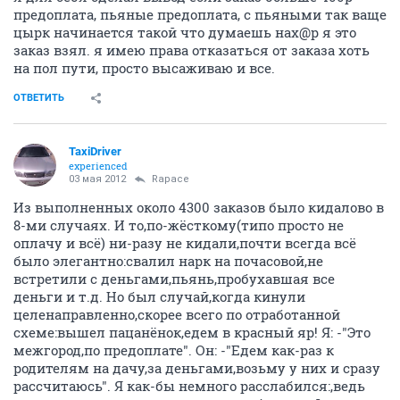
предоплата, пьяные предоплата, с пьяными так ваще
цырк начинается такой что думаешь нах@р я это
заказ взял. я имею права отказаться от заказа хоть
на пол пути, просто высаживаю и все.
ОТВЕТИТЬ
TaxiDriver
experienced
03 мая 2012
Rapace
Из выполненных около 4300 заказов было кидалово в
8-ми случаях. И то,по-жёсткому(типо просто не
оплачу и всё) ни-разу не кидали,почти всегда всё
было элегантно:свалил нарк на почасовой,не
встретили с деньгами,пьянь,пробухавшая все
деньги и т.д. Но был случай,когда кинули
целенаправленно,скорее всего по отработанной
схеме:вышел пацанёнок,едем в красный яр! Я: -"Это
межгород,по предоплате". Он: -"Едем как-раз к
родителям на дачу,за деньгами,возьму у них и сразу
рассчитаюсь". Я как-бы немного расслабился:,ведь