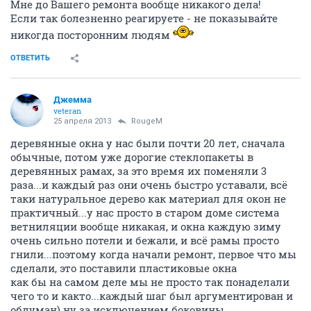
Мне до Вашего ремонта вообще никакого дела!
Если так болезненно реагируете - не показывайте
никогда посторонним людям
ОТВЕТИТЬ
Джемма
veteran
25 апреля 2013
RougeM
деревянные окна у нас были почти 20 лет, сначала
обычные, потом уже дорогие стеклопакеты в
деревянных рамах, за это время их поменяли 3
раза...и каждый раз они очень быстро уставали, всё
таки натуральное дерево как материал для окон не
практичный...у нас просто в старом доме система
ветниляции вообще никакая, и окна каждую зиму
очень сильно потели и бежали, и всё рамы просто
гнили...поэтому когда начали ремонт, первое что мы
сделали, это поставили пластиковые окна
как бы на самом деле мы не просто так понаделали
чего то и както...каждый шаг был аргументирован и
обдуман) ну за исключением боковины