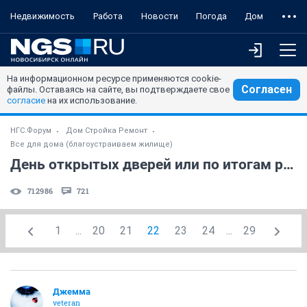
Недвижимость
Работа
Новости
Погода
Дом
На информационном ресурсе применяются cookie-
Согласен
файлы. Оставаясь на сайте, вы подтверждаете свое
согласие
на их использование.
НГС.Форум
Дом Стройка Ремонт
Все для дома (благоустраиваем жилище)
День открытых дверей или по итогам ремонта! (часть 3)
712986
721
1
...
20
21
22
23
24
...
29
Джемма
veteran