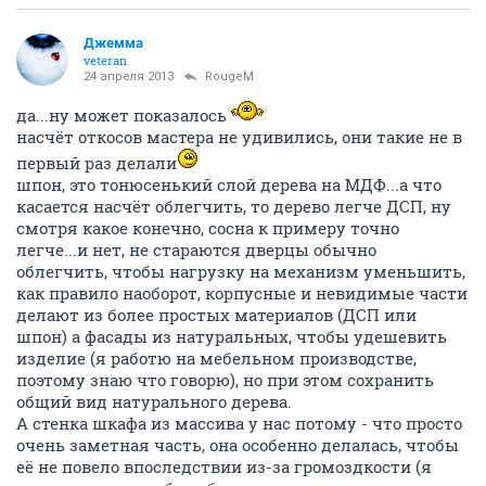
Джемма
veteran
24 апреля 2013
RougeM
да...ну может показалось
насчёт откосов мастера не удивились, они такие не в
первый раз делали
шпон, это тонюсенький слой дерева на МДФ...а что
касается насчёт облегчить, то дерево легче ДСП, ну
смотря какое конечно, сосна к примеру точно
легче...и нет, не стараются дверцы обычно
облегчить, чтобы нагрузку на механизм уменьшить,
как правило наоборот, корпусные и невидимые части
делают из более простых материалов (ДСП или
шпон) а фасады из натуральных, чтобы удешевить
изделие (я работю на мебельном производстве,
поэтому знаю что говорю), но при этом сохранить
общий вид натурального дерева.
А стенка шкафа из массива у нас потому - что просто
очень заметная часть, она особенно делалась, чтобы
её не повело впоследствии из-за громоздкости (я