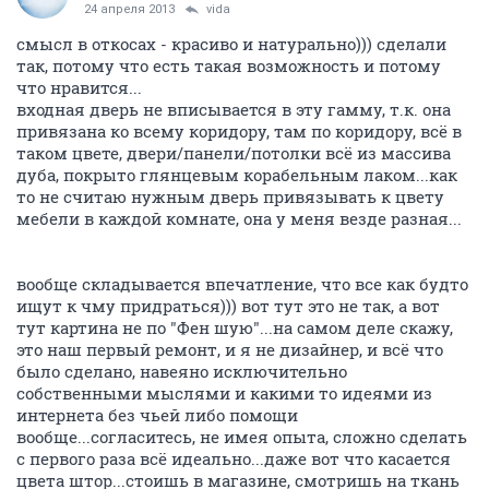
24 апреля 2013
vida
смысл в откосах - красиво и натурально))) сделали
так, потому что есть такая возможность и потому
что нравится...
входная дверь не вписывается в эту гамму, т.к. она
привязана ко всему коридору, там по коридору, всё в
таком цвете, двери/панели/потолки всё из массива
дуба, покрыто глянцевым корабельным лаком...как
то не считаю нужным дверь привязывать к цвету
мебели в каждой комнате, она у меня везде разная...
вообще складывается впечатление, что все как будто
ищут к чму придраться))) вот тут это не так, а вот
тут картина не по "Фен шую"...на самом деле скажу,
это наш первый ремонт, и я не дизайнер, и всё что
было сделано, навеяно исключительно
собственными мыслями и какими то идеями из
интернета без чьей либо помощи
вообще...согласитесь, не имея опыта, сложно сделать
с первого раза всё идеально...даже вот что касается
цвета штор...стоишь в магазине, смотришь на ткань