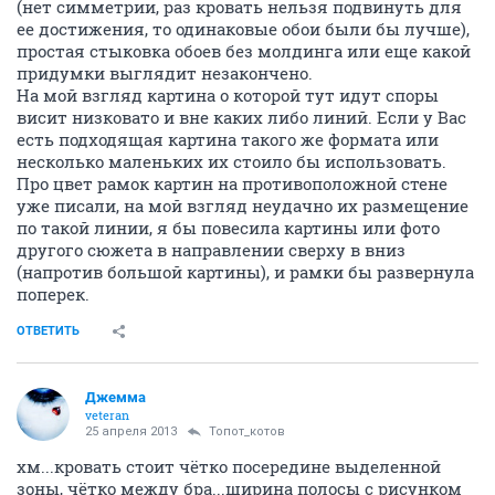
(нет симметрии, раз кровать нельзя подвинуть для
ее достижения, то одинаковые обои были бы лучше),
простая стыковка обоев без молдинга или еще какой
придумки выглядит незакончено.
На мой взгляд картина о которой тут идут споры
висит низковато и вне каких либо линий. Если у Вас
есть подходящая картина такого же формата или
несколько маленьких их стоило бы использовать.
Про цвет рамок картин на противоположной стене
уже писали, на мой взгляд неудачно их размещение
по такой линии, я бы повесила картины или фото
другого сюжета в направлении сверху в вниз
(напротив большой картины), и рамки бы развернула
поперек.
ОТВЕТИТЬ
Джемма
veteran
25 апреля 2013
Топот_котов
хм...кровать стоит чётко посередине выделенной
зоны, чётко между бра...ширина полосы с рисунком