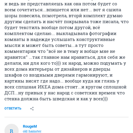
и ведь не представляешь как она потом будет со
всем сочетаться...впишется или нет... вот я сшила
шоры повесила, псмотрела, вторй комплект думаю
другим сделать и насчёт покрывала тоже писала, что
будет текстиль вообще потом другой, всё
комплектом сделаю... выкладывала фотографии
комнаты в надежде услышать конструктивные
мысли и может быть советы...а тут просто
комментарии что "всё не в тему и вобще мне не
нравится" ...так главное нам нравиться, для себя же
делали, ни для кого то))) эх народ, можно подумать у
всех дома интерьеры от дизайнеров и дверцы
шкафов со входными дверями гармонируют, и
картины висят где надо... вообще куда ни глянь у
всех сплшная ИКЕА дома стоит...и кругом сплошной
ДСП...ну привык у нас народ с советских времен что
стенка должна быть шведская и как у всех)))
ОТВЕТИТЬ
RougeM
R
old hamster