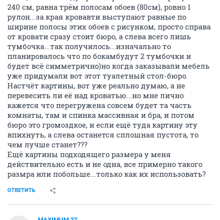
240 см, равна трём полосам обоев (80см), ровно 1
рулон...за края кровавти выступают равные по
ширине полосы этих обоев с рисунком, просто справа
от кровати сразу стоит бюро, а слева всего лишь
тумбочка...так получилось...изначально то
планировалось что по бокамбудут 2 тумбочки и
будет всё симметрично)но когда заказывали мебель
уже придумали вот этот туалетный стол-бюро.
Настчёт картины, вот уже реально думаю, а не
перевесить ли её над кроватью...но мне лично
кажется что перегружена совсем будет та часть
комнаты, там и спинка массивная и бра, и потом
бюро это громоздкое, и если ещё туда картину эту
впихнуть, а слева останется сплошная пустота, то
чем лучше станет???
Ещё картины подходящего размера у меня
действительно есть и не одна, все примерно такого
размра или побольше...только как их использовать?
ОТВЕТИТЬ
MAXIMUM 27