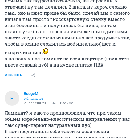
почему так подробно объясняю, вы спросили, я
отвечаю) ну там делались 2 щита, ну кароч сложно
там...оно может проще бы было, сделай мы с самого
начала там просто гибсокартонную стенку вместо
этой боковины...и получилась бы ниша, но там
поздно уже было...хорошая идея же приходит сами
знаете когда) сложно изначально всё продумать так,
чтобы в конце сложилась всё идеально)))вот и
выкручивались
а на полу у нас ламинат во всей квартире (квик степ
цвета старый дуб) а на кухне плитка ПВХ
ОТВЕТИТЬ
RougeM
R
old hamster
25 апреля 2013
Джемма
Ламинат? я как-то предположила, что при таком
общем корабельно-классическом направлении у вас
там супер-паркет натуральный дуб)
Я вот представила себе такой классический-
приклассический интерьер - в том ключе, который