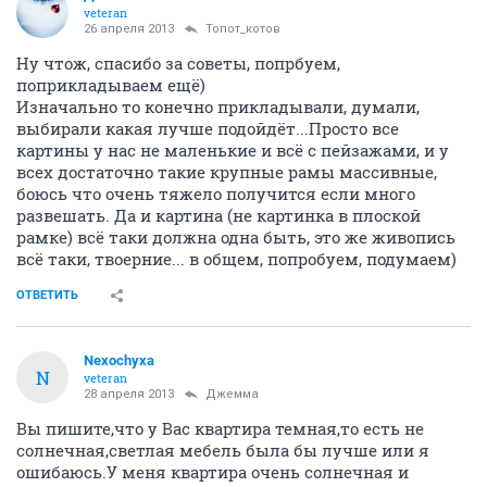
veteran
26 апреля 2013
Топот_котов
Ну чтож, спасибо за советы, попрбуем,
поприкладываем ещё)
Изначально то конечно прикладывали, думали,
выбирали какая лучше подойдёт...Просто все
картины у нас не маленькие и всё с пейзажами, и у
всех достаточно такие крупные рамы массивные,
боюсь что очень тяжело получится если много
развешать. Да и картина (не картинка в плоской
рамке) всё таки должна одна быть, это же живопись
всё таки, твоерние... в общем, попробуем, подумаем)
ОТВЕТИТЬ
Nexochyxa
N
veteran
28 апреля 2013
Джемма
Вы пишите,что у Вас квартира темная,то есть не
солнечная,светлая мебель была бы лучше или я
ошибаюсь.У меня квартира очень солнечная и