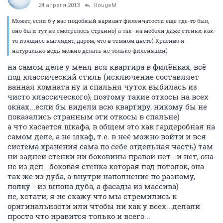
24 апреля 2013
RougeM
Может, если б у вас подобный вариант филенчатости еще где-то был,
оно бы и тут не смотрелось странно) а так- на мебели даже стенки как-
то изящнее выглядят, даром, что в темном цвете) Красиво и
натурально ведь можно делать не только филенками)
на самом деле у меня вся квартира в филёнках, всё
под классический стиль (исключение составляет
ванная комната ну и спальня чуток выбилась из
чисто классического), поэтому такие откосы на всех
окнах...если бы видели всю квартиру, никому бы не
показались странным эти откосы в спальне)
а что касается шкафа, в общем это как гардеробная на
самом деле, а не шкаф, т.е. в неё можно войти и вся
система хранения сама по себе отдельная часть) там
ни задней стенки ни боковины правой нет...и нет, она
не из дсп...боковая стенка которая под потолок, она
так же из дуба, а внутри наполнение по разному,
полку - из шпона дуба, а фасады из массива)
не, кстати, я не скажу что мы стремились к
оригинальности или чтобы ни как у всех...делали
просто что нравится только и всего...