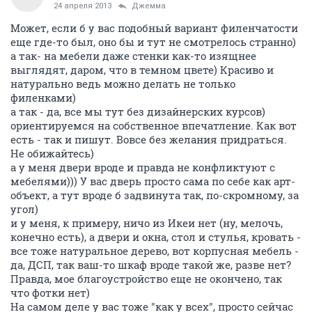
24 апреля 2013
Джемма
Может, если б у вас подобный вариант филенчатости
еще где-то был, оно бы и тут не смотрелось странно)
а так- на мебели даже стенки как-то изящнее
выглядят, даром, что в темном цвете) Красиво и
натурально ведь можно делать не только
филенками)
а так - да, все мы тут без дизайнерских курсов)
ориентируемся на собственное впечатление. Как вот
есть - так и пишут. Вовсе без желания придраться.
Не обижайтесь)
а у меня двери вроде и правда не конфликтуют с
мебелями))) У вас дверь просто сама по себе как арт-
объект, а тут вроде б задвинута так, по-скромному, за
угол)
и у меня, к примеру, ничо из Икеи нет (ну, мелочь,
конечно есть), а двери и окна, стол и стулья, кровать -
все тоже натуральное дерево, вот корпусная мебель -
да, ДСП, так ваш-то шкаф вроде такой же, разве нет?
Правда, мое благоустройство еще не окончено, так
что фотки нет)
На самом деле у вас тоже "как у всех", просто сейчас