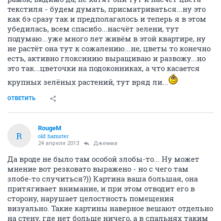
текстиля - будем думать, присматриваться...ну это
как бэ сразу так и предполагалось и теперь я в этом
убедилась, всем спасибо...насчёт зелени, тут
подумаю...уже много лет живём в этой квартире, ну
не растёт она тут к сожалению...не, цветы то конечно
есть, активно глоксинию выращиваю и развожу...но
это так...цветочки на подоконниках, а что касается
крупных зелёных растений, тут вряд ли...
ОТВЕТИТЬ
RougeM
R
old hamster
24 апреля 2013
Джемма
Да вроде не было там особой злобы-то... Ну может
мнение вот резковато выражено - но с чего там
злобе-то случиться?)) Картина ваша большая, она
притягивает внимание, и при этом отводит его в
сторону, нарушает целостность помещения
визуально. Такие картины наверное вешают отдельно
на стену, где нет больше ничего, а в спальнях таким