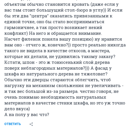
объектом обычно становится кровать (даже если у
вас там стоит большущий стол-бюро в углу)) И если
бы эти два "центра" оказались привязанными к
единой точке, оно бы стало восприниматься
гармоничнее, а так просто возникает некий
конфликт) На него и обращается внимание.
Насчет филенок поняла вашу позицию) ну нравится
вам оно - отчего ж, конечно?)) просто реально никогда
такого не видела в качестве откосов, а мастера,
которые их делали, не удивились такому заказу?
Кстати, шпон - это ж тонюсенький слой дерева
поверх неблагородных материалов?))) А фасад у
шкафа из натурального дерева не тяжеловат?
Обычно эти дверцы стараются облегчить, чтоб
нагрузку на механизм скольжения не увеличивать -
и так вес большой из-за размера. честно говоря, не
очень понимаю необходимость натуральных
материалов в качестве стенки шкафа, но это уж точно
дело вкуса)
А на полу у вас что?
ОТВЕТИТЬ