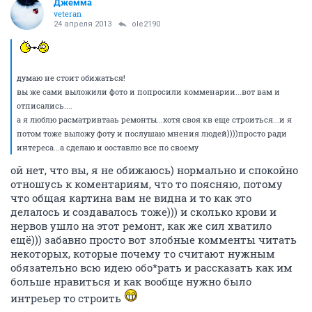
Джемма
veteran
24 апреля 2013
ole2190
думаю не стоит обижаться!
вы же сами выложили фото и попросили комменарии...вот вам и
отписались....
а я люблю расматривтааь ремонты...хотя своя кв еще строиться...и я
потом тоже выложу фоту и послушаю мнения людей))))просто ради
интереса...а сделаю и ооставлю все по своему
ой нет, что вы, я не обижаюсь) нормально и спокойно
отношусь к коментариям, что то поясняю, потому
что общая картина вам не видна и то как это
делалось и создавалось тоже))) и сколько крови и
нервов ушло на этот ремонт, как же сил хватило
ещё))) забавно просто вот злобные комменты читать
некоторых, которые почему то считают нужным
обязательно всю идею обо*рать и рассказать как им
больше нравиться и как вообще нужно было
интреьер то строить