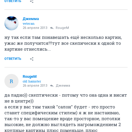
ОТВЕТИТЬ
Джемма
veteran
26 апреля 2013
RougeM
ну так если там понавешать ещё несколько картин,
ужас же получится!!!тут все скепически к одной то
картине отнеслись...
ОТВЕТИТЬ
RougeM
R
old hamster
26 апреля 2013
Джемма
да ладно)) скептически - потому что она одна и висит
не в центре))
а если у вас там такой "салон" будет - это просто
станет специфическим стилем) я ж не настаиваю,
так-то у вас помещение вроде просторное, потолки
высокие, не должно выглядеть нагромождением 2
крупные картины плюс поменьше, плюс