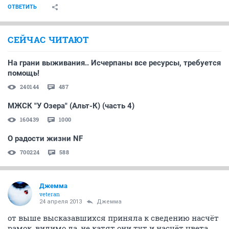
ОТВЕТИТЬ
СЕЙЧАС ЧИТАЮТ
На грани выживания.. Исчерпаны все ресурсы, требуется
помощь!
240144
487
МЖСК "У Озера" (Альт-К) (часть 4)
160439
1000
О радости жизни NF
700224
588
Джемма
veteran
24 апреля 2013
Джемма
от выше высказавшихся приняла к сведению насчёт
рамок, видимо да, не катят они тут и насчёт цвета