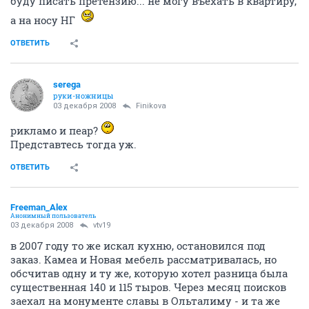
буду писать претензию... не могу въехать в квартиру,
а на носу НГ
ОТВЕТИТЬ
serega
руки-ножницы
03 декабря 2008
Finikova
рикламо и пеар?
Представтесь тогда уж.
ОТВЕТИТЬ
Freeman_Alex
Анонимный пользователь
03 декабря 2008
vtv19
в 2007 году то же искал кухню, остановился под
заказ. Камеа и Новая мебель рассматривалась, но
обсчитав одну и ту же, которую хотел разница была
существенная 140 и 115 тыров. Через месяц поисков
заехал на монументе славы в Ольталиму - и та же