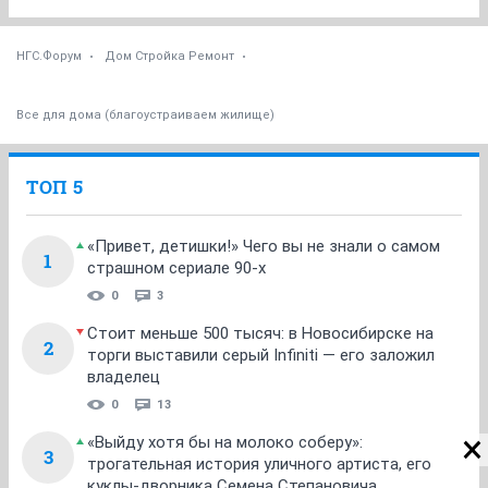
НГС.Форум
Дом Стройка Ремонт
Все для дома (благоустраиваем жилище)
ТОП 5
«Привет, детишки!» Чего вы не знали о самом
1
страшном сериале 90-х
0
3
Стоит меньше 500 тысяч: в Новосибирске на
2
торги выставили серый Infiniti — его заложил
владелец
0
13
«Выйду хотя бы на молоко соберу»:
3
трогательная история уличного артиста, его
куклы-дворника Семена Степановича