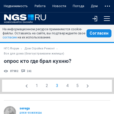
Недвижимость
Работа
Новости
Погода
Дом
На информационном ресурсе применяются cookie-
Согласен
файлы. Оставаясь на сайте, вы подтверждаете свое
согласие
на их использование.
НГС.Форум
Дом Стройка Ремонт
Все для дома (благоустраиваем жилище)
опрос кто где брал кухню?
87982
241
1
2
3
4
5
serega
руки-ножницы