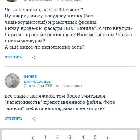
Чё та не понял, за что 40 тысяч?
Ну вверху вижу посудосушилку (без
чашкосушителя!) и рамочные фасады
Внизу вроде-бы фасады ПВХ "Ваниль". А что внутри?
Ящики - простые роликовые? Или метабоксы? Или с
пневмодоводом?
А ещё какое-то наполнение есть?
ОТВЕТИТЬ
serega
руки-ножницы
21 декабря 2008
oktyabrenok
все таки с натяжкой, тем более учитывая
"каталожность" представленного файла. Фото
"живой" мебели выкладывать не хотите?
ОТВЕТИТЬ
1
2
3
4
5