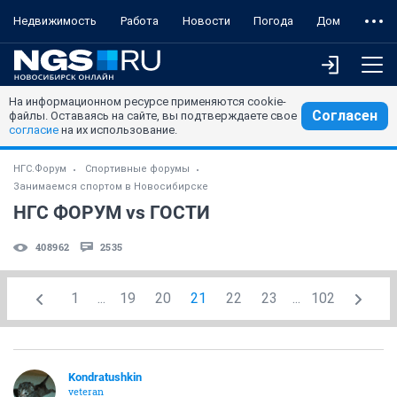
Недвижимость
Работа
Новости
Погода
Дом
На информационном ресурсе применяются cookie-
Согласен
файлы. Оставаясь на сайте, вы подтверждаете свое
согласие
на их использование.
НГС.Форум
Спортивные форумы
Занимаемся спортом в Новосибирске
НГС ФОРУМ vs ГОСТИ
408962
2535
1
...
19
20
21
22
23
...
102
Kondratushkin
veteran