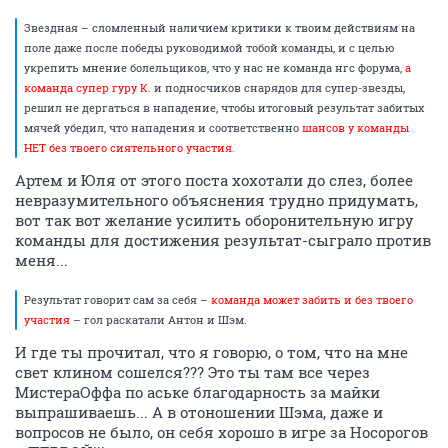
Звездная – сломленный наличием критики к твоим действиям на
поле даже после победы руководимой тобой команды, и с целью
укрепить мнение болельщиков, что у нас не команда нгс форума,
а
команда супер гуру К.
и подносчиков снарядов для супер-звезды,
решил не дергаться в нападение, чтобы итоговый результат забитых
мячей убедил, что нападения и соответственно
шансов у команды
НЕТ без твоего сиятельного участия.
Артем и Юля от этого поста хохотали до слез, более
невразумительного объяснения трудно придумать,
вот так вот желание усилить оборонительную игру
команды для достижения результат-сыграло против
меня...
Результат говорит сам за себя –
команда может забить и без твоего
участия
– гол раскатали Антон и Шэм.
И где ты прочитал, что я говорю, о том, что на мне
свет клином сошелся??? Это ты там все через
МистераОффа по аське благодарность за майки
выпрашиваешь... А в отоношении Шэма, даже и
вопросов не было, он себя хорошо в игре за Носорогов