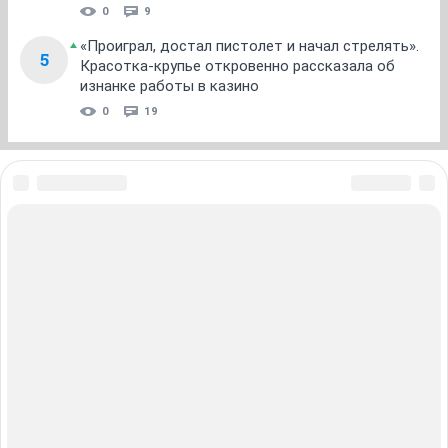
0
9
«Проиграл, достал пистолет и начал стрелять».
5
Красотка-крупье откровенно рассказала об
изнанке работы в казино
0
19
ЗНАКОМСТВА В НОВОСИБИРСКЕ
ПОГОДА В НОВОСИБИРСКЕ
ПРОБКИ В НОВОСИБИРСКЕ
ФОРУМЫ В НОВОСИБИРСКЕ
ТЕЛЕПРОГРАММА В НОВОСИБИРСКЕ
АФИША В НОВОСИБИРСКЕ
ГОРОСКОП
КУРСЫ ВАЛЮТ В НОВОСИБИРСКЕ
ТУРИЗМ В НОВОСИБИРСКЕ
ПРОМОКОДЫ В НОВОСИБИРСКЕ
РЕКЛАМА В НОВОСИБИРСКЕ