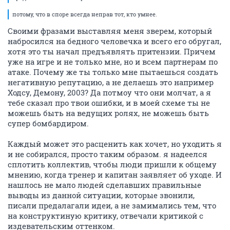
потому, что в споре всегда неправ тот, кто умнее.
Своими фразами выставляя меня зверем, который
набросился на бедного человечка и всего его обругал,
хотя это ты начал предъявлять притензии. Причем
уже на игре и не только мне, но и всем партнерам по
атаке. Почему же ты только мне пытаешься создать
негативную репутацию, а не делаешь это например
Ходсу, Демону, 2003? Да потмоу что они молчат, а я
тебе сказал про твои ошибки, и в моей схеме ты не
можешь быть на ведущих ролях, не можешь быть
супер бомбардиром.
Каждый может это расценить как хочет, но уходить я
и не собирался, просто таким образом. я надеелся
сплотить коллектив, чтобы люди пришли к общему
мнению, когда тренер и капитан заявляет об уходе. И
нашлось не мало людей сделавших правильные
выводы из данной ситуации, которые звонили,
писали предалагали идеи, а не замимались тем, что
на конструктиную критику, отвечали критикой с
издевательским оттенком.