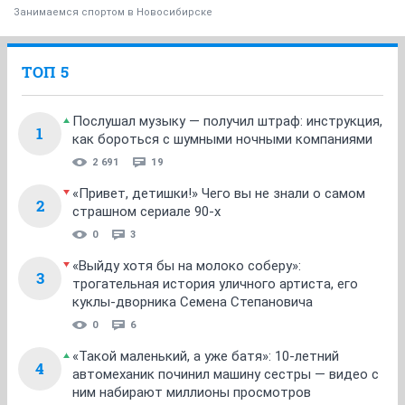
Занимаемся спортом в Новосибирске
ТОП 5
Послушал музыку — получил штраф: инструкция,
1
как бороться с шумными ночными компаниями
2 691
19
«Привет, детишки!» Чего вы не знали о самом
2
страшном сериале 90-х
0
3
«Выйду хотя бы на молоко соберу»:
3
трогательная история уличного артиста, его
куклы-дворника Семена Степановича
0
6
«Такой маленький, а уже батя»: 10-летний
4
автомеханик починил машину сестры — видео с
ним набирают миллионы просмотров