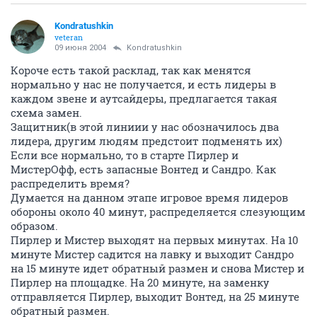
Kondratushkin
veteran
09 июня 2004
Kondratushkin
Короче есть такой расклад, так как менятся
нормально у нас не получается, и есть лидеры в
каждом звене и аутсайдеры, предлагается такая
схема замен.
Защитник(в этой линиии у нас обозначилось два
лидера, другим людям предстоит подменять их)
Если все нормально, то в старте Пирлер и
МистерОфф, есть запасные Вонтед и Сандро. Как
распределить время?
Думается на данном этапе игровое время лидеров
обороны около 40 минут, распределяется слезующим
образом.
Пирлер и Мистер выходят на первых минутах. На 10
минуте Мистер садится на лавку и выходит Сандро
на 15 минуте идет обратный размен и снова Мистер и
Пирлер на площадке. На 20 минуте, на заменку
отправляется Пирлер, выходит Вонтед, на 25 минуте
обратный размен.