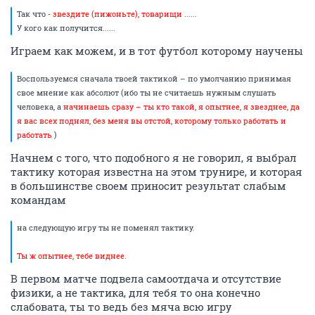
Так что -
звездите (пижоньте), товарищи
......
У кого как получится......
Играем как можем, и в тот футбол которому научены
Воспользуемся сначала твоей тактикой – по умолчанию принимая
свое мнение как абсолют (ибо ты не считаешь нужным слушать
человека, а
начинаешь сразу – ты кто такой, я опытнее, я звезднее, да
я вас всех поднял, без меня вы отстой, которому только работать и
работать
)
Начнем с того, что подобного я не говорил, я выбрал
тактику которая известна на этом трунире, и которая
в большинстве своем приносит результат слабым
командам
на следующую игру ты не поменял тактику.
Ты ж опытнее, тебе виднее.
В первом матче подвела самоотдача и отсутствие
физики, а не тактика, для тебя то она конечно
слабовата, ты то ведь без мяча всю игру