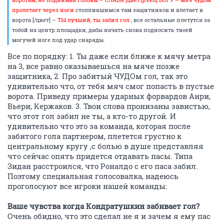
пролетает через ноги
столпившимся там защитников и влетает в
ворота [/цвет] –
ТЫ лучший, ты забил гол
, все остальные плетутся за
тобой на центр площадки, дабы начать снова подносить твоей
могучей ноге под удар снаряды.
Все по порядку: 1. Ты даже если ближе к мячу метра
на 3, все равно оказываешься на мяче позже
защитника, 2. Про забитый ЧУДОм гол, так это
удивительно что, от тебя мяч смог попасть в пустые
ворота. Приведу примеры ударных форвардов Анри,
Вьери, Кержаков. 3. Твои слова пронизаны завистью,
что этот гол забил не ты, а кто-то другой. И
удивительно что это за команда, которая после
забитого гола партнером, плетется грустно к
центральному кругу ,с болью в душе представляя
что сейчас опять придется отдавать пасы. Типа
Зидан расстроился, что Роналдо с его паса забил.
Поэтому специальная голосовалка, надеюсь
проголосуют все игроки нашей команды:
Ваше чувства когда Кондратушкин забивает гол?
Очень обидно, что это сделал не я и зачем я ему пас