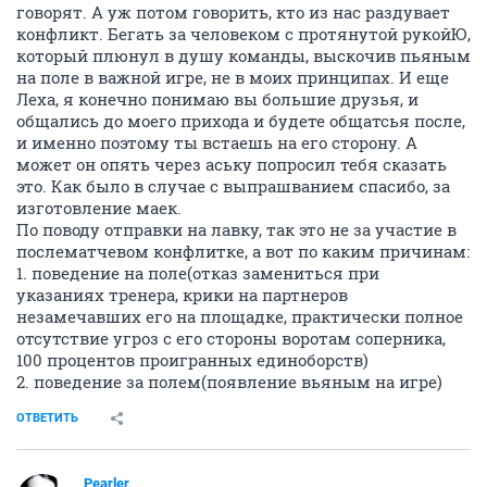
говорят. А уж потом говорить, кто из нас раздувает
конфликт. Бегать за человеком с протянутой рукойЮ,
который плюнул в душу команды, выскочив пьяным
на поле в важной игре, не в моих принципах. И еще
Леха, я конечно понимаю вы большие друзья, и
общались до моего прихода и будете общатсья после,
и именно поэтому ты встаешь на его сторону. А
может он опять через аську попросил тебя сказать
это. Как было в случае с выпрашванием спасибо, за
изготовление маек.
По поводу отправки на лавку, так это не за участие в
послематчевом конфлитке, а вот по каким причинам:
1. поведение на поле(отказ замениться при
указаниях тренера, крики на партнеров
незамечавших его на площадке, практически полное
отсутствие угроз с его стороны воротам соперника,
100 процентов проигранных единоборств)
2. поведение за полем(появление вьяным на игре)
ОТВЕТИТЬ
Pearler