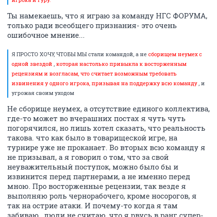
Ты намекаешь, что я играю за команду НГС ФОРУМА,
только ради всеобщего признания- это очень
ошибочное мнение...
Я ПРОСТО ХОЧУ, ЧТОБЫ МЫ стали командой, а не
сборищем неумех с
одной звездой
,
которая настолько привыкла к восторженным
рецензиям и возгласам, что считает возможным требовать
извинения у одного игрока, призывая на поддержку всю команду
, и
угрожая своим уходом
Не сборище неумех, а отсутствие единого коллектива,
где-то может во вчерашних постах я чуть чуть
погорячился, но лишь хотел сказать, что реальность
такова. что как было в товарищеской игре, на
турнире уже не проканает. Во вторых всю команду я
не призывал, а я говорил о том, что за свой
неуважительный поступок, можно было бы и
извинится перед партнерами, а не именно перед
мною. Про восторженные рецензии, так везде я
выполняю роль чернорабочего, кроме носорогов, я
так на острие атаки. И почему-то когда я там
забиваю., люди не считаю, что я рвусь в ранг супер-