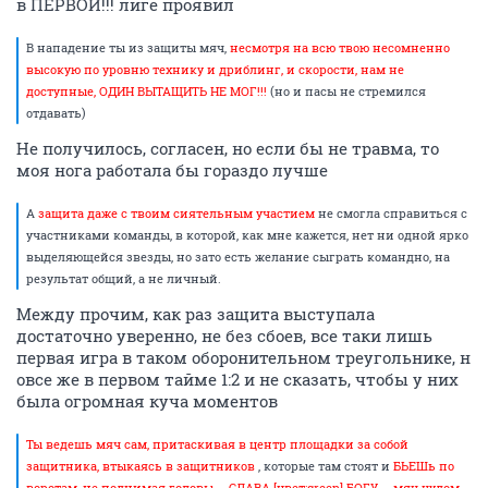
в ПЕРВОЙ!!! лиге проявил
В нападение ты из защиты мяч,
несмотря на всю твою несомненно
высокую по уровню технику и дриблинг, и скорости, нам не
доступные, ОДИН ВЫТАЩИТЬ НЕ МОГ!!!
(но и пасы не стремился
отдавать)
Не получилось, согласен, но если бы не травма, то
моя нога работала бы гораздо лучше
А
защита даже с твоим сиятельным участием
не смогла справиться с
участниками команды, в которой, как мне кажется, нет ни одной ярко
выделяющейся звезды, но зато есть желание сыграть командно, на
результат общий, а не личный.
Между прочим, как раз защита выступала
достаточно уверенно, не без сбоев, все таки лишь
первая игра в таком оборонительном треугольнике, н
овсе же в первом тайме 1:2 и не сказать, чтобы у них
была огромная куча моментов
Ты ведешь мяч сам, притаскивая в центр площадки за собой
защитника, втыкаясь в защитников
, которые там стоят и
БЬЕШь по
воротам, не поднимая головы – СЛАВА [цвет:green] БОГУ – мяч чудом