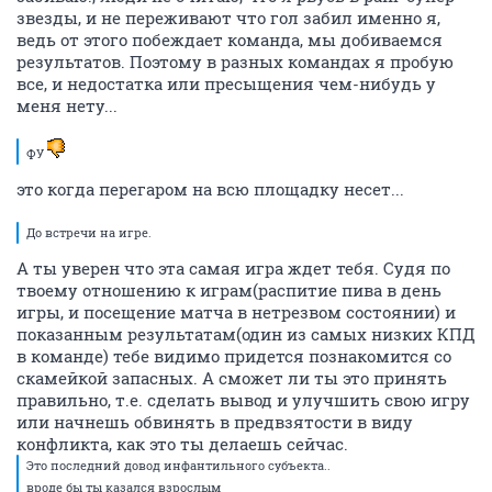
звезды, и не переживают что гол забил именно я,
ведь от этого побеждает команда, мы добиваемся
результатов. Поэтому в разных командах я пробую
все, и недостатка или пресыщения чем-нибудь у
меня нету...
ФУ
это когда перегаром на всю площадку несет...
До встречи на игре.
А ты уверен что эта самая игра ждет тебя. Судя по
твоему отношению к играм(распитие пива в день
игры, и посещение матча в нетрезвом состоянии) и
показанным результатам(один из самых низких КПД
в команде) тебе видимо придется познакомится со
скамейкой запасных. А сможет ли ты это принять
правильно, т.е. сделать вывод и улучшить свою игру
или начнешь обвинять в предвзятости в виду
конфликта, как это ты делаешь сейчас.
Это последний довод инфантильного субъекта..
вроде бы ты казался взрослым