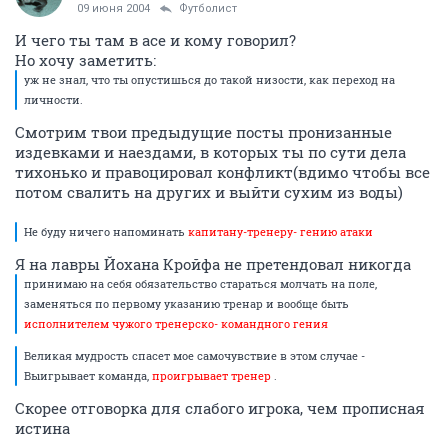
09 июня 2004
Футболист
И чего ты там в асе и кому говорил?
Но хочу заметить:
уж не знал, что ты опустишься до такой низости, как переход на
личности.
Смотрим твои предыдущие посты пронизанные
издевками и наездами, в которых ты по сути дела
тихонько и правоцировал конфликт(вдимо чтобы все
потом свалить на других и выйти сухим из воды)
Не буду ничего напоминать
капитану-тренеру- гению атаки
Я на лавры Йохана Кройфа не претендовал никогда
принимаю на себя обязательство стараться молчать на поле,
заменяться по первому указанию тренар и вообще быть
исполнителем чужого тренерско- командного гения
Великая мудрость спасет мое самочувствие в этом случае -
Выигрывает команда,
проигрывает тренер
.
Скорее отговорка для слабого игрока, чем прописная
истина