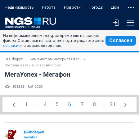
Недвижимость
Работа
Новости
Погода
Дом
На информационном ресурсе применяются cookie-
Согласен
файлы. Оставаясь на сайте, вы подтверждаете свое
согласие
на их использование.
НГС.Форум
Компьютеры Интернет Связь
Сотовая связь в Новосибирске
МегаУспех - Мегафон
303242
1000
1
...
4
5
6
7
8
...
21
B@nder@$
member