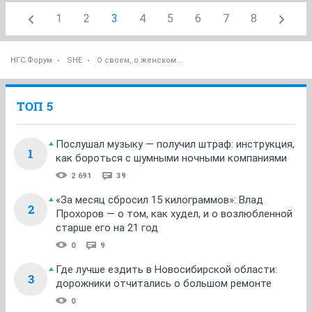
1
2
3
4
5
6
7
8
НГС.Форум
SHE
О своем, о женском...
ТОП 5
Послушал музыку — получил штраф: инструкция,
1
как бороться с шумными ночными компаниями
2 691
39
«За месяц сбросил 15 килограммов»: Влад
2
Прохоров — о том, как худел, и о возлюбленной
старше его на 21 год
0
9
Где лучше ездить в Новосибирской области:
3
дорожники отчитались о большом ремонте
0