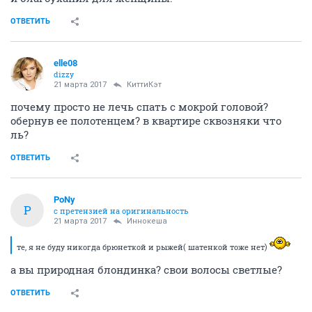
ОТВЕТИТЬ
elle08
dizzy
21 марта 2017
КиттиКэт
почему просто не лечь спать с мокрой головой?
обернув ее полотенцем? в квартире сквозняки что
ль?
ОТВЕТИТЬ
PoNy
P
с претензией на оригинальность
21 марта 2017
Иннокеша
те, я не буду никогда брюнеткой и рыжей( шатенкой тоже нет)
а вы природная блондинка? свои волосы светлые?
ОТВЕТИТЬ