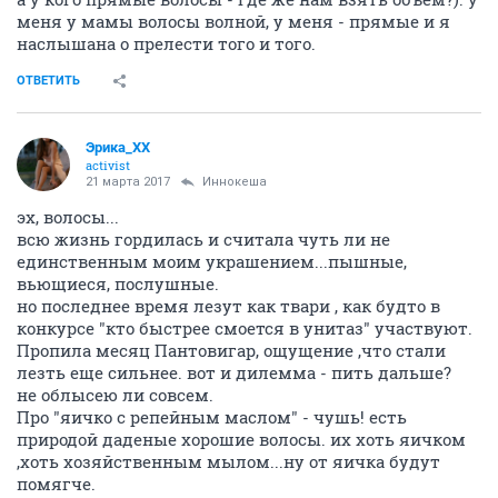
меня у мамы волосы волной, у меня - прямые и я
наслышана о прелести того и того.
ОТВЕТИТЬ
Эрика_ХХ
activist
21 марта 2017
Иннокеша
эх, волосы...
всю жизнь гордилась и считала чуть ли не
единственным моим украшением...пышные,
вьющиеся, послушные.
но последнее время лезут как твари , как будто в
конкурсе "кто быстрее смоется в унитаз" участвуют.
Пропила месяц Пантовигар, ощущение ,что стали
лезть еще сильнее. вот и дилемма - пить дальше?
не облысею ли совсем.
Про "яичко с репейным маслом" - чушь! есть
природой даденые хорошие волосы. их хоть яичком
,хоть хозяйственным мылом...ну от яичка будут
помягче.