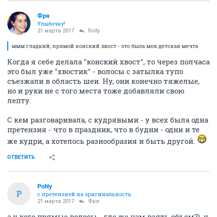
Фря
Улыбочку!
21 марта 2017
finity
ммм гладкий, прямой конский хвост - это была моя детская мечта
Когда я себе делала "конский хвост", то через полчаса
это был уже "хвостик" - волосы с затылка тупо
съезжали в область шеи. Ну, они конечно тяжелые,
но и руки не с того места тоже добавляли свою
лепту.
С кем разговаривала, с кудрявыми - у всех была одна
претензия - что в праздник, что в будни - одни и те
же кудри, а хотелось разнообразия и быть другой.
ОТВЕТИТЬ
PoNy
P
с претензией на оригинальность
21 марта 2017
Фря
а у кого прямые волосы - где же нам взять объем?). у