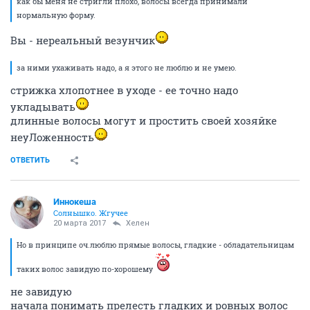
как бы меня не стригли плохо, волосы всегда принимали
нормальную форму.
Вы - нереальный везунчик
за ними ухаживать надо, а я этого не люблю и не умею.
стрижка хлопотнее в уходе - ее точно надо
укладывать
длинные волосы могут и простить своей хозяйке
неуЛоженность
ОТВЕТИТЬ
Иннокеша
Солнышко. Жгучее
20 марта 2017
Хелен
Но в принципе оч.люблю прямые волосы, гладкие - обладательницам
таких волос завидую по-хорошему
не завидую
начала понимать прелесть гладких и ровных волос