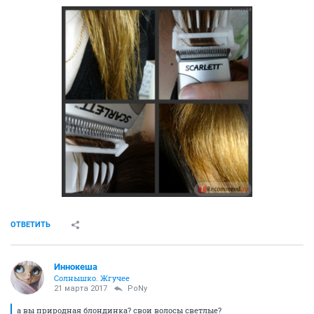
ОТВЕТИТЬ
Иннокеша
Солнышко. Жгучее
21 марта 2017
PoNy
а вы природная блондинка? свои волосы светлые?