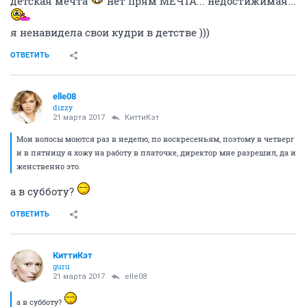
детская мечта
нет прям МЕЧТА... недостижимая...
я ненавидела свои кудри в детстве )))
ОТВЕТИТЬ
elle08
dizzy
21 марта 2017
КиттиКэт
Мои волосы моются раз в неделю, по воскресеньям, поэтому в четверг
и в пятницу я хожу на работу в платочке, директор мне разрешил, да и
женственно это.
а в субботу?
ОТВЕТИТЬ
КиттиКэт
guru
21 марта 2017
elle08
а в субботу?