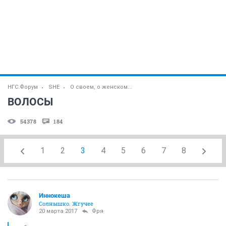
НГС.Форум
SHE
О своем, о женском...
ВОЛОСЫ
54378
184
1
2
3
4
5
6
7
8
Иннокеша
Солнышко. Жгучее
20 марта 2017
Фря