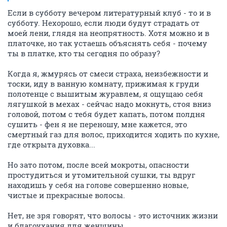
Если в субботу вечером литературный клуб - то и в
субботу. Нехорошо, если люди будут страдать от
моей лени, глядя на неопрятность. Хотя можно и в
платочке, но так устаешь объяснять себя - почему
ты в платке, кто ты сегодня по образу?
Когда я, жмурясь от смеси страха, неизбежности и
тоски, иду в ванную комнату, прижимая к груди
полотенце с вышитым журавлем, я ощущаю себя
лягушкой в мехах - сейчас надо мокнуть, стоя вниз
головой, потом с тебя будет капать, потом полдня
сушить - фен я не переношу, мне кажется, это
смертный газ для волос, приходится ходить по кухне,
где открыта духовка...
Но зато потом, после всей мокроты, опасности
простудиться и утомительной сушки, ты вдруг
находишь у себя на голове совершенно новые,
чистые и прекрасные волосы.
Нет, не зря говорят, что волосы - это источник жизни
и благоухания для женщины.