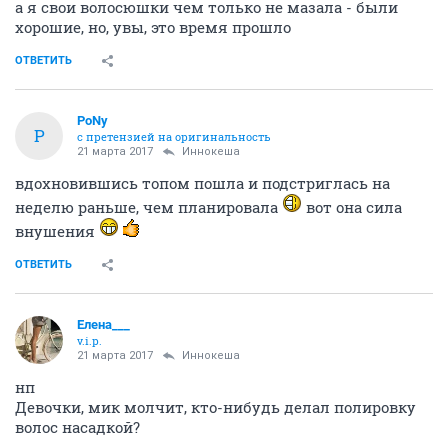
а я свои волосюшки чем только не мазала - были
хорошие, но, увы, это время прошло
ОТВЕТИТЬ
PoNy
P
с претензией на оригинальность
21 марта 2017
Иннокеша
вдохновившись топом пошла и подстриглась на
неделю раньше, чем планировала
вот она сила
внушения
ОТВЕТИТЬ
Елена___
v.i.p.
21 марта 2017
Иннокеша
нп
Девочки, мик молчит, кто-нибудь делал полировку
волос насадкой?