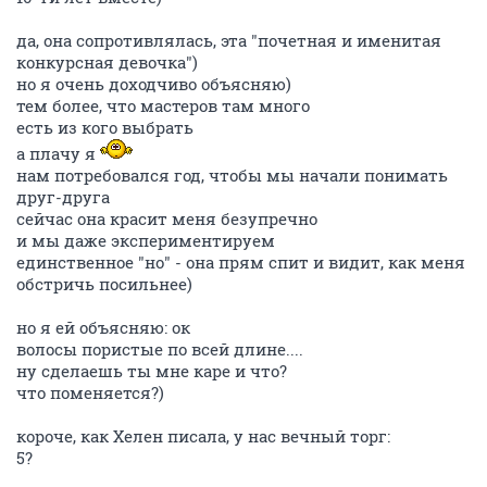
да, она сопротивлялась, эта "почетная и именитая
конкурсная девочка")
но я очень доходчиво объясняю)
тем более, что мастеров там много
есть из кого выбрать
а плачу я
нам потребовался год, чтобы мы начали понимать
друг-друга
сейчас она красит меня безупречно
и мы даже экспериментируем
единственное "но" - она прям спит и видит, как меня
обстричь посильнее)
но я ей объясняю: ок
волосы пористые по всей длине....
ну сделаешь ты мне каре и что?
что поменяется?)
короче, как Хелен писала, у нас вечный торг:
5?