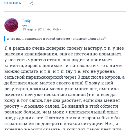
ОТВЕТИТЬ
finity
guru
19 марта 2017
PoNy
а что вас привлекает в такой системе - элемент сюрприза?
1) я реально очень доверяю своему мастеру, т.к. у нее
высокая квалификация, она ее постоянно повышает,
у нее есть чувство стиля, она видит и понимает
клиента, хорошо понимает и тип волос и что с ними
можно сделать и т.д. и т.п. (ну т.е. это не уровень
сельской парикмахерской через 3 дня после курсов, а
действительно мастер своего дела) Я хожу к ней
регулярно, каждый месяц уже много лет, сменила
вместе с ней уже несколько салонов (т.е. я всегда
хожу в тот салон, где она работает, если она меняет
работу = я меняю салон). Ее знаний в этой области
реально больше, чем моих + положительный опыт
предыдущих лет. Поэтому с моей стороны было бы
странным ей не доверять в такой ситуации. Нет, я
конечно же могу сказать, я хочу вот такой цвет или