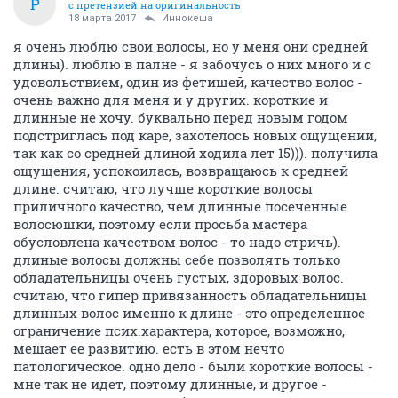
P
с претензией на оригинальность
18 марта 2017
Иннокеша
я очень люблю свои волосы, но у меня они средней
длины). люблю в палне - я забочусь о них много и с
удовольствием, один из фетишей, качество волос -
очень важно для меня и у других. короткие и
длинные не хочу. буквально перед новым годом
подстриглась под каре, захотелось новых ощущений,
так как со средней длиной ходила лет 15))). получила
ощущения, успокоилась, возвращаюсь к средней
длине. считаю, что лучше короткие волосы
приличного качество, чем длинные посеченные
волосюшки, поэтому если просьба мастера
обусловлена качеством волос - то надо стричь).
длиные волосы должны себе позволять только
обладательницы очень густых, здоровых волос.
считаю, что гипер привязанность обладательницы
длинных волос именно к длине - это определенное
ограничение псих.характера, которое, возможно,
мешает ее развитию. есть в этом нечто
патологическое. одно дело - были короткие волосы -
мне так не идет, поэтому длинные, и другое -