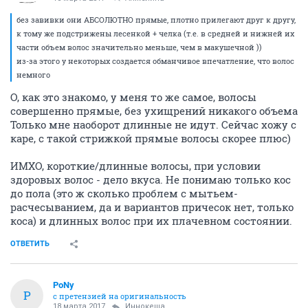
без завивки они АБСОЛЮТНО прямые, плотно прилегают друг к другу,
к тому же подстрижены лесенкой + челка (т.е. в средней и нижней их
части объем волос значительно меньше, чем в макушечной ))
из-за этого у некоторых создается обманчивое впечатление, что волос
немного
О, как это знакомо, у меня то же самое, волосы
совершенно прямые, без ухищрений никакого объема
Только мне наоборот длинные не идут. Сейчас хожу с
каре, с такой стрижкой прямые волосы скорее плюс)
ИМХО, короткие/длинные волосы, при условии
здоровых волос - дело вкуса. Не понимаю только кос
до пола (это ж сколько проблем с мытьем-
расчесыванием, да и вариантов причесок нет, только
коса) и длинных волос при их плачевном состоянии.
ОТВЕТИТЬ
PoNy
P
с претензией на оригинальность
18 марта 2017
Иннокеша