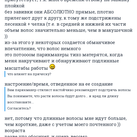
плойкой
без завивки они АБСОЛЮТНО прямые, плотно
прилегают друг к другу, к тому же подстрижены
лесенкой + челка (т.е. в средней и нижней их части
объем волос значительно меньше, чем в макушечной
))
из-за этого у некоторых создается обманчивое
впечатление, что волос немного
это потоооом парикмахеры тихо матерятся, когда
меня накручивают и обнаруживают подлинные
масштабы работы
что влияет на прическу?
настроение/время, отведенное на ее создание
Вам парикмахер-стилист настойчиво рекомендует подстричь волосы
Вы понимаете, что расти волосы будут долго... и вряд ли длину
восстановите...
Согласитесь?
нет, потому что длинные волосы мне идут больше,
чем короткие, даже с учетом моего почтенного ))
возраста
разве что обоснует, и очень весомо