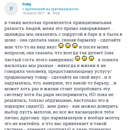
PoNy
P
с претензией на оригинальность
18 марта 2017
finity
в таких мелочах проявляется принципиальная
разность людей, меня это прямо завораживает...
однажды мы оказались с подругой в баре и я была в
шоке - она сделала заказ, сказав бармену - сделайте
мне что-то на ваш вкус
и после моих
вопросов, она сказала, что всегда так делает (она
частый гость этого заведения)
. я поняла
насколько мы разные - никогда в жизни я не
говорила человеку, предоставляющему услугу/
продающему товар - сделайте на свой вкус...и я
задумалась, что, наверное, это какой-то барьер....и
может хоть раз в жизни стоит попробовать эту
систему хотя бы ради эксперимента, НО пока не
решилась, только обдумываю, настолько это в
подкорке сидит)))...мне дико - как можно доверить
выбор пусть мелочи, но все же касающейся тебя
лично, другому. про парикмахеров я вообще молчу,
это не коктейль. а что вас привлекает в такой
системе - элемент сюрприза? я знаю примерно