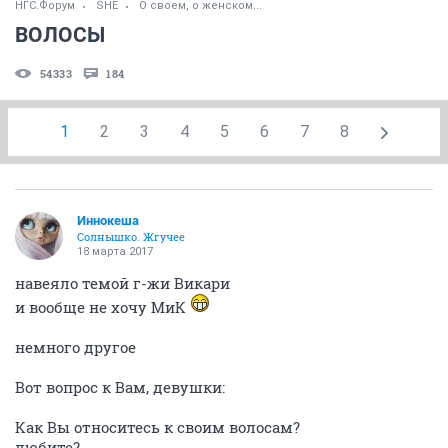
НГС.Форум
SHE
О своем, о женском...
ВОЛОСЫ
54333
184
1
2
3
4
5
6
7
8
Иннокеша
Солнышко. Жгучее
18 марта 2017
навеяло темой г-жи Викари
и вообще не хочу МиК
немного другое
Вот вопрос к Вам, девушки:
Как Вы относитесь к своим волосам?
любите?