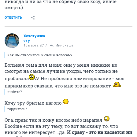
никогда и ни за что не обрежу свою косу, иначе
смерть).
ОТВЕТИТЬ
Хохотунчик
v.i.p.
18 марта 2017
Иннокеша
Как Вы относитесь к своим волосам?
Больная тема для меня: они у меня никакие не
смотря на самые лучшие уходы, чего только не
пробовала
А! Не пробовала ламинирование - моя
парикмахер сказала, что мне это не поможет
любите?
Хочу эру бритых наголо!
гордитесь?
Ога, прям так и хожу носом небо царапая
Вообще если на эту тему, то вот выскажу то, что
никого не интересует...да.
И сразу - это не касается ни