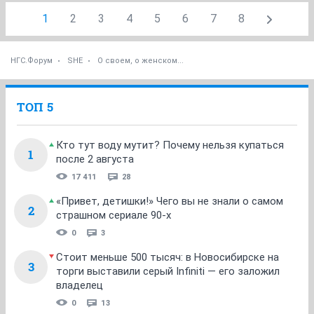
1
2
3
4
5
6
7
8
НГС.Форум
SHE
О своем, о женском...
ТОП 5
Кто тут воду мутит? Почему нельзя купаться
1
после 2 августа
17 411
28
«Привет, детишки!» Чего вы не знали о самом
2
страшном сериале 90-х
0
3
Стоит меньше 500 тысяч: в Новосибирске на
3
торги выставили серый Infiniti — его заложил
владелец
0
13