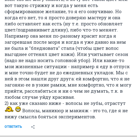
вот такую стрижку и когда у меня есть
сформированное желание, то я его озвучиваю. Но
когда его нет, то я просто доверяю мастеру и она
либо оставляет как есть (ну т.е. просто обновляет
цвет/подравнивает длину), либо что-то меняет.
Например она меня по-разному красит когда я
загоревшая после моря и когда я уже давно на нем
не была и "бледновата" стала (чтобы цвет волос
выгоднее оттенял цвет кожи). Или учитывает сезон
(надо не надо носить головной убор). Или какие-то
мои жизненные ситуации - например я еду в отпуск
и мне точно будет не до ежедневных укладок. Мы с
ней в этом нашли друг друга: ей комфортно, что я не
загоняю ее в узкие рамки, мне комфортно, что я могу
прийти, расслабиться и ни о чем не думать, т.к. в
любом случае уйду красивая.
2) как уже сказано ниже - волосы не зубы, отрастут
Волосы, маникюр и макияж - это то, где я не
вижу смысла бояться экспериментов.
ОТВЕТИТЬ