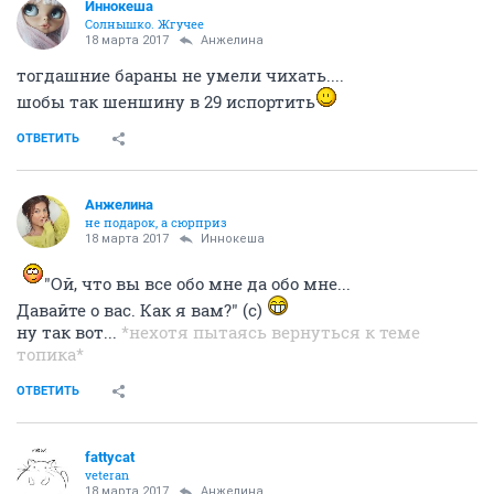
Иннокеша
Солнышко. Жгучее
18 марта 2017
Aнжелина
тогдашние бараны не умели чихать....
шобы так шеншину в 29 испортить
ОТВЕТИТЬ
Aнжелина
не подарок, а сюрприз
18 марта 2017
Иннокеша
"Ой, что вы все обо мне да обо мне...
Давайте о вас. Как я вам?" (с)
ну так вот...
*нехотя пытаясь вернуться к теме
топика*
ОТВЕТИТЬ
fattycat
veteran
18 марта 2017
Aнжелина