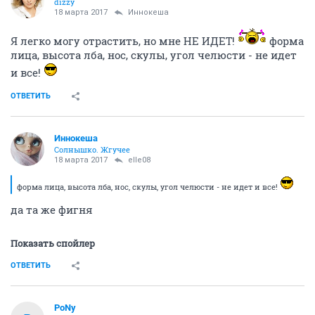
dizzy
18 марта 2017
Иннокеша
Я легко могу отрастить, но мне НЕ ИДЕТ!
форма
лица, высота лба, нос, скулы, угол челюсти - не идет
и все!
ОТВЕТИТЬ
Иннокеша
Солнышко. Жгучее
18 марта 2017
elle08
форма лица, высота лба, нос, скулы, угол челюсти - не идет и все!
да та же фигня
Показать спойлер
ОТВЕТИТЬ
PoNy