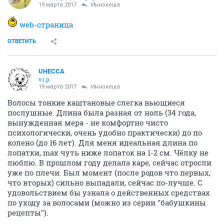
19 марта 2017
Иннокеша
web-страница
ОТВЕТИТЬ
UHECCA
v.i.p.
19 марта 2017
Иннокеша
Волосы тонкие каштановые слегка вьющиеся
послушные. Длина была разная от ноль (34 года,
вынужденная мера - не комфортно чисто
психологически, очень удобно практически) до по
колено (до 16 лет). Для меня идеальная длина по
лопатки, max чуть ниже лопаток на 1-2 см. Чёлку не
люблю. В прошлом году делала каре, сейчас отросли
уже по плечи. Был момент (после родов что первых,
что вторых) сильно выпадали, сейчас по-лучше. С
удовольствием бы узнала о действенных средствах
по уходу за волосами (можно из серии "бабушкины
рецепты").