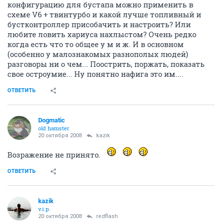
конфигурацию для бустапа можно применить в
схеме V6 + твинтурбо и какой лучше топливный и
бустконтроллер присобачить и настроить? Или
любите ловить хариуса нахлыстом? Очень редко
когда есть что то общее у м и ж. И в основном
(особенно у малознакомых разнополых людей)
разговоры ни о чем... Поострить, поржать, показать
свое остроумие... Ну понятно нафига это им....
ОТВЕТИТЬ
Dogmatic
old hamster
20 октября 2008
kazik
Возражение не принято.
ОТВЕТИТЬ
kazik
v.i.p.
20 октября 2008
redflash