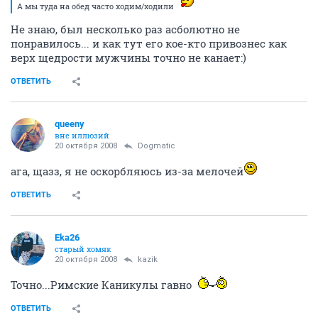
А мы туда на обед часто ходим/ходили
Не знаю, был несколько раз асболютно не
понравилось... и как тут его кое-кто привознес как
верх щедрости мужчины точно не канает:)
ОТВЕТИТЬ
queeny
вне иллюзий
20 октября 2008
Dogmatic
ага, щазз, я не оскорбляюсь из-за мелочей
ОТВЕТИТЬ
Eka26
старый хомяк
20 октября 2008
kazik
Точно...Римские Каникулы гавно
ОТВЕТИТЬ