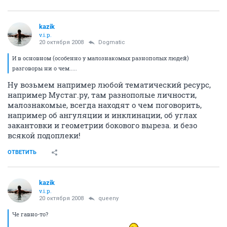
kazik
v.i.p.
20 октября 2008
Dogmatic
И в основном (особенно у малознакомых разнополых людей)
разговоры ни о чем.....
Ну возьмем например любой тематический ресурс,
например Мустаг.ру, там разнополые личности,
малознакомые, всегда находят о чем поговорить,
например об ангуляции и инклинации, об углах
закантовки и геометрии бокового выреза. и безо
всякой подоплеки!
ОТВЕТИТЬ
kazik
v.i.p.
20 октября 2008
queeny
Че гавно-то?