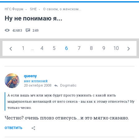
НГС.Форум
SHE
О своем, о женском...
Ну не понимаю я...
41683
249
1
...
4
5
6
7
8
9
10
queeny
вне иллюзий
20 октября 2008
Dogmatic
А если вашь мч или муж будет просто ужинать с какой нить
мадмуазелью желающей от него секеса - вы как к этому отнесетесь? Ну
только чесно.
Честно? очень плохо отнесусь...и это мягко сказано.
ОТВЕТИТЬ