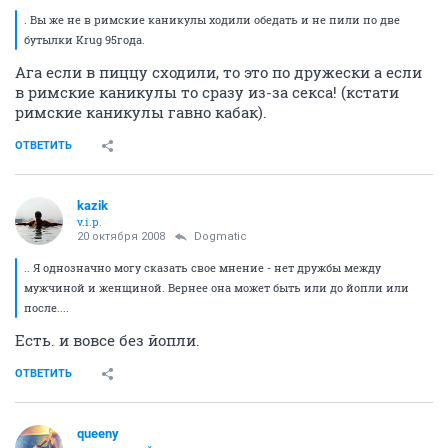
. Вы же не в римские каникулы ходили обедать и не пили по две
бутылки Krug 95года.
Ага если в пиццу сходили, то это по дружески а если
в римские каникулы то сразу из-за секса! (кстати
римские каникулы гавно кабак).
ОТВЕТИТЬ
kazik
v.i.p.
20 октября 2008
Dogmatic
.. Я однозначно могу сказать свое мнение - нет дружбы между
мужчиной и женщиной. Вернее она может быть или до йопли или
после....
Есть. и вовсе без йопли.
ОТВЕТИТЬ
queeny