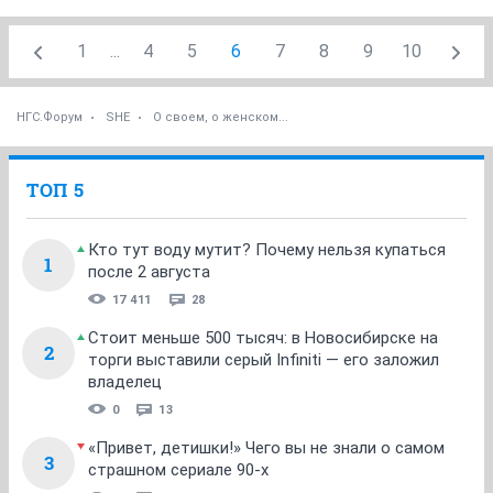
1
...
4
5
6
7
8
9
10
НГС.Форум
SHE
О своем, о женском...
ТОП 5
Кто тут воду мутит? Почему нельзя купаться
1
после 2 августа
17 411
28
Стоит меньше 500 тысяч: в Новосибирске на
2
торги выставили серый Infiniti — его заложил
владелец
0
13
«Привет, детишки!» Чего вы не знали о самом
3
страшном сериале 90-х