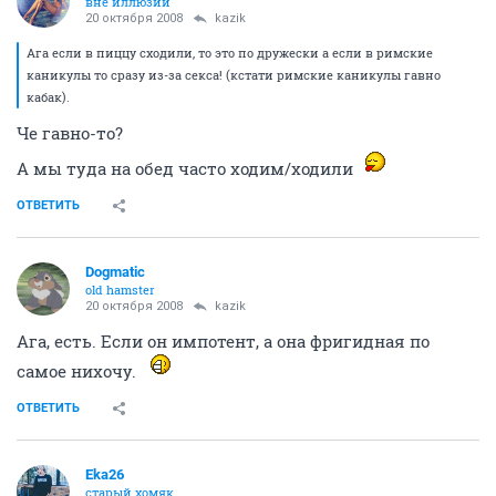
вне иллюзий
20 октября 2008
kazik
Ага если в пиццу сходили, то это по дружески а если в римские
каникулы то сразу из-за секса! (кстати римские каникулы гавно
кабак).
Че гавно-то?
А мы туда на обед часто ходим/ходили
ОТВЕТИТЬ
Dogmatic
old hamster
20 октября 2008
kazik
Ага, есть. Если он импотент, а она фригидная по
самое нихочу.
ОТВЕТИТЬ
Eka26
старый хомяк