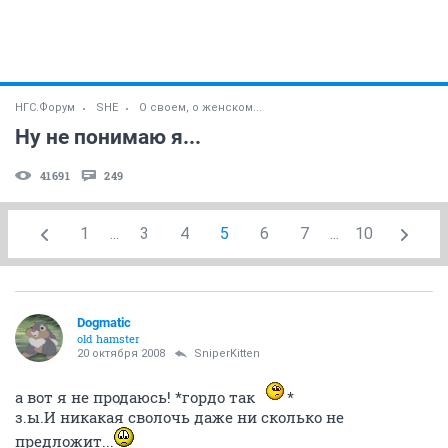
НГС.Форум
SHE
О своем, о женском...
Ну не понимаю я...
41691
249
1
...
3
4
5
6
7
...
10
Dogmatic
old hamster
20 октября 2008
SniperKitten
а вот я не продаюсь! *гордо так
*
з.ы.И никакая сволочь даже ни сколько не
предложит...