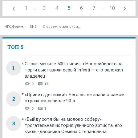
1
...
3
4
5
6
7
...
10
НГС.Форум
SHE
О своем, о женском...
ТОП 5
Стоит меньше 500 тысяч: в Новосибирске на
1
торги выставили серый Infiniti — его заложил
владелец
0
13
«Привет, детишки!» Чего вы не знали о самом
2
страшном сериале 90-х
0
3
«Выйду хотя бы на молоко соберу»:
3
трогательная история уличного артиста, его
куклы-дворника Семена Степановича