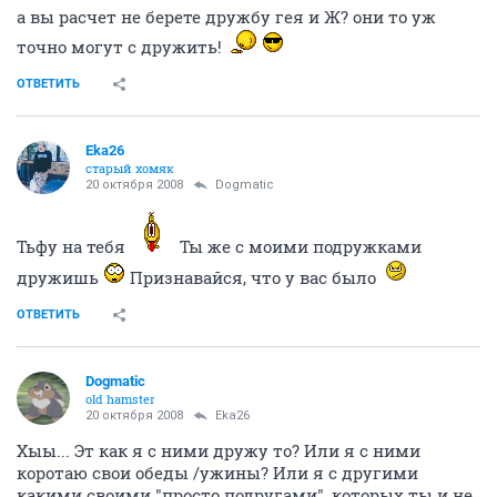
а вы расчет не берете дружбу гея и Ж? они то уж
точно могут с дружить!
ОТВЕТИТЬ
Eka26
старый хомяк
20 октября 2008
Dogmatic
Тьфу на тебя
Ты же с моими подружками
дружишь
Признавайся, что у вас было
ОТВЕТИТЬ
Dogmatic
old hamster
20 октября 2008
Eka26
Хыы... Эт как я с ними дружу то? Или я с ними
коротаю свои обеды /ужины? Или я с другими
какими своими "просто подругами", которых ты и не