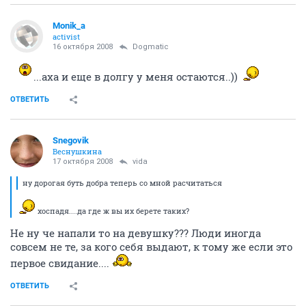
Monik_a
activist
16 октября 2008
Dogmatic
...аха и еще в долгу у меня остаются..))
ОТВЕТИТЬ
Snegovik
Веснушкина
17 октября 2008
vida
ну дорогая буть добра теперь со мной расчитаться
хоспадя....да где ж вы их берете таких?
Не ну че напали то на девушку??? Люди иногда
совсем не те, за кого себя выдают, к тому же если это
первое свидание....
ОТВЕТИТЬ