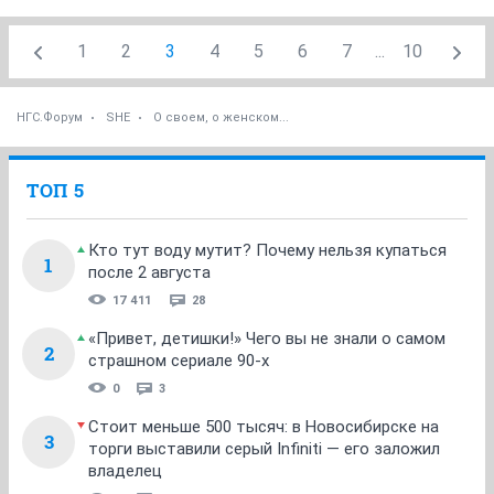
1
2
3
4
5
6
7
...
10
НГС.Форум
SHE
О своем, о женском...
ТОП 5
Кто тут воду мутит? Почему нельзя купаться
1
после 2 августа
17 411
28
«Привет, детишки!» Чего вы не знали о самом
2
страшном сериале 90-х
0
3
Стоит меньше 500 тысяч: в Новосибирске на
3
торги выставили серый Infiniti — его заложил
владелец