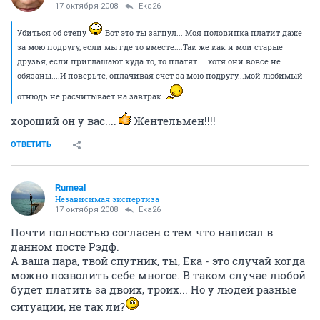
17 октября 2008
Eka26
Убиться об стену
Вот это ты загнул... Моя половинка платит даже
за мою подругу, если мы где то вместе....Так же как и мои старые
друзья, если приглашают куда то, то платят.....хотя они вовсе не
обязаны....И поверьте, оплачивая счет за мою подругу...мой любимый
отнюдь не расчитывает на завтрак
хороший он у вас....
Жентельмен!!!!
ОТВЕТИТЬ
Rumeal
Независимая экспертиза
17 октября 2008
Eka26
Почти полностью согласен с тем что написал в
данном посте Рэдф.
А ваша пара, твой спутник, ты, Ека - это случай когда
можно позволить себе многое. В таком случае любой
будет платить за двоих, троих... Но у людей разные
ситуации, не так ли?