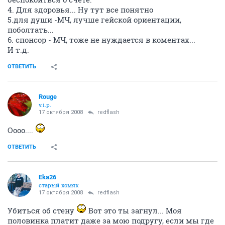
4. Для здоровья... Ну тут все понятно
5.для души -МЧ, лучше гейской ориентации,
поболтать...
6. спонсор - МЧ, тоже не нуждается в коментах...
И т.д.
ОТВЕТИТЬ
Rouge
v.i.p.
17 октября 2008
redflash
Оооо....
ОТВЕТИТЬ
Eka26
старый хомяк
17 октября 2008
redflash
Убиться об стену
Вот это ты загнул... Моя
половинка платит даже за мою подругу, если мы где