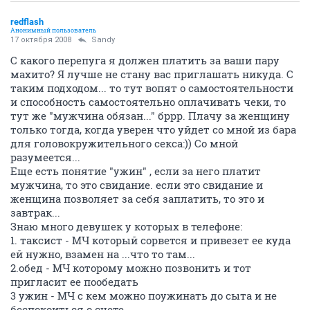
redflash
Анонимный пользователь
17 октября 2008
Sandy
С какого перепуга я должен платить за ваши пару
махито? Я лучше не стану вас приглашать никуда. С
таким подходом... то тут вопят о самостоятельности
и способность самостоятельно оплачивать чеки, то
тут же "мужчина обязан..." бррр. Плачу за женщину
только тогда, когда уверен что уйдет со мной из бара
для головокружительного секса:)) Со мной
разумеется...
Еще есть понятие "ужин" , если за него платит
мужчина, то это свидание. если это свидание и
женщина позволяет за себя заплатить, то это и
завтрак...
Знаю много девушек у которых в телефоне:
1. таксист - МЧ который сорвется и привезет ее куда
ей нужно, взамен на ...что то там...
2.обед - МЧ которому можно позвонить и тот
пригласит ее пообедать
3 ужин - МЧ с кем можно поужинать до сыта и не
беспокоиться о счете.