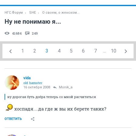
НГС.Форум
SHE
О своем, о женском...
Ну не понимаю я...
41684
249
1
2
3
4
5
6
7
...
10
vida
old hamster
16 октября 2008
Monik_a
ну дорогая буть добра теперь со мной расчитаться
хоспадя....да где ж вы их берете таких?
ОТВЕТИТЬ