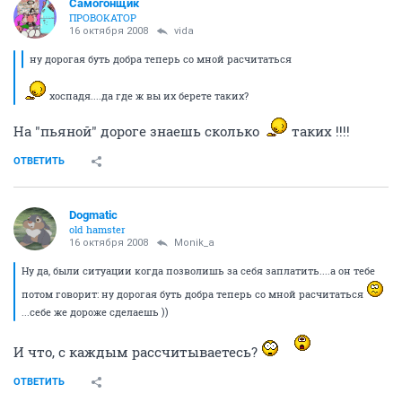
Самогонщик
ПРОВОКАТОР
16 октября 2008
vida
ну дорогая буть добра теперь со мной расчитаться
хоспадя....да где ж вы их берете таких?
На "пьяной" дороге знаешь сколько
таких !!!!
ОТВЕТИТЬ
Dogmatic
old hamster
16 октября 2008
Monik_a
Ну да, были ситуации когда позволишь за себя заплатить....а он тебе
потом говорит: ну дорогая буть добра теперь со мной расчитаться
...себе же дороже сделаешь ))
И что, с каждым рассчитываетесь?
ОТВЕТИТЬ