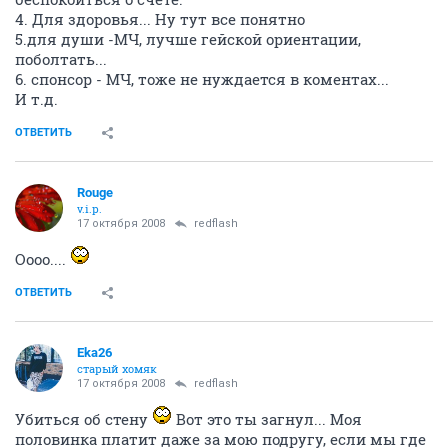
4. Для здоровья... Ну тут все понятно
5.для души -МЧ, лучше гейской ориентации,
поболтать...
6. спонсор - МЧ, тоже не нуждается в коментах...
И т.д.
ОТВЕТИТЬ
Rouge
v.i.p.
17 октября 2008
redflash
Оооо....
ОТВЕТИТЬ
Eka26
старый хомяк
17 октября 2008
redflash
Убиться об стену
Вот это ты загнул... Моя
половинка платит даже за мою подругу, если мы где