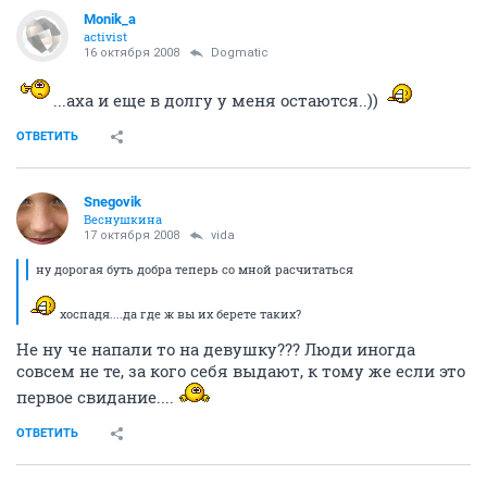
Monik_a
activist
16 октября 2008
Dogmatic
...аха и еще в долгу у меня остаются..))
ОТВЕТИТЬ
Snegovik
Веснушкина
17 октября 2008
vida
ну дорогая буть добра теперь со мной расчитаться
хоспадя....да где ж вы их берете таких?
Не ну че напали то на девушку??? Люди иногда
совсем не те, за кого себя выдают, к тому же если это
первое свидание....
ОТВЕТИТЬ