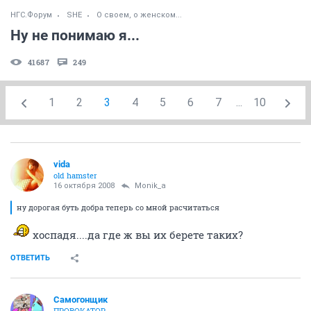
НГС.Форум
SHE
О своем, о женском...
Ну не понимаю я...
41687
249
1
2
3
4
5
6
7
...
10
vida
old hamster
16 октября 2008
Monik_a
ну дорогая буть добра теперь со мной расчитаться
хоспадя....да где ж вы их берете таких?
ОТВЕТИТЬ
Самогонщик
ПРОВОКАТОР