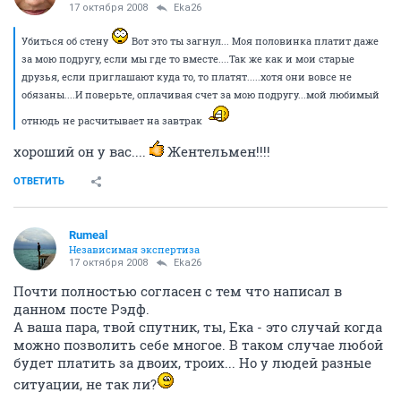
17 октября 2008
Eka26
Убиться об стену
Вот это ты загнул... Моя половинка платит даже
за мою подругу, если мы где то вместе....Так же как и мои старые
друзья, если приглашают куда то, то платят.....хотя они вовсе не
обязаны....И поверьте, оплачивая счет за мою подругу...мой любимый
отнюдь не расчитывает на завтрак
хороший он у вас....
Жентельмен!!!!
ОТВЕТИТЬ
Rumeal
Независимая экспертиза
17 октября 2008
Eka26
Почти полностью согласен с тем что написал в
данном посте Рэдф.
А ваша пара, твой спутник, ты, Ека - это случай когда
можно позволить себе многое. В таком случае любой
будет платить за двоих, троих... Но у людей разные
ситуации, не так ли?