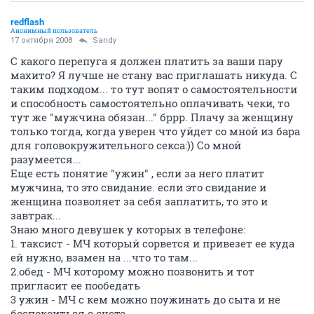
redflash
Анонимный пользователь
17 октября 2008
Sandy
С какого перепуга я должен платить за ваши пару
махито? Я лучше не стану вас приглашать никуда. С
таким подходом... то тут вопят о самостоятельности
и способность самостоятельно оплачивать чеки, то
тут же "мужчина обязан..." бррр. Плачу за женщину
только тогда, когда уверен что уйдет со мной из бара
для головокружительного секса:)) Со мной
разумеется...
Еще есть понятие "ужин" , если за него платит
мужчина, то это свидание. если это свидание и
женщина позволяет за себя заплатить, то это и
завтрак...
Знаю много девушек у которых в телефоне:
1. таксист - МЧ который сорвется и привезет ее куда
ей нужно, взамен на ...что то там...
2.обед - МЧ которому можно позвонить и тот
пригласит ее пообедать
3 ужин - МЧ с кем можно поужинать до сыта и не
беспокоиться о счете.