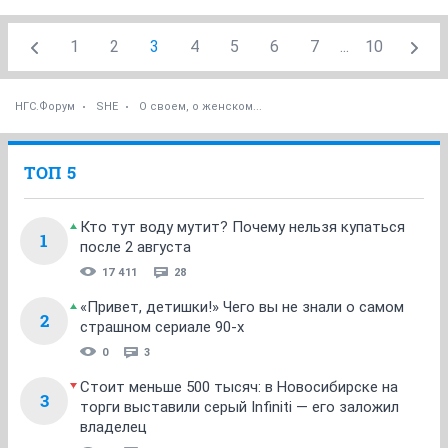
1
2
3
4
5
6
7
...
10
НГС.Форум
SHE
О своем, о женском...
ТОП 5
Кто тут воду мутит? Почему нельзя купаться
1
после 2 августа
17 411
28
«Привет, детишки!» Чего вы не знали о самом
2
страшном сериале 90-х
0
3
Стоит меньше 500 тысяч: в Новосибирске на
3
торги выставили серый Infiniti — его заложил
владелец