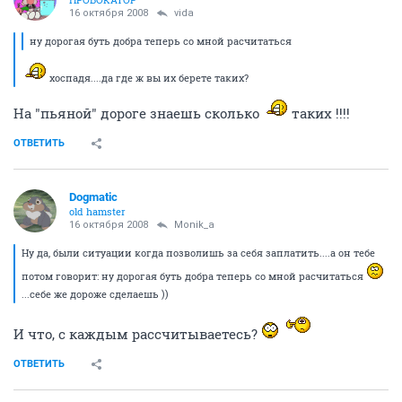
16 октября 2008
vida
ну дорогая буть добра теперь со мной расчитаться
хоспадя....да где ж вы их берете таких?
На "пьяной" дороге знаешь сколько
таких !!!!
ОТВЕТИТЬ
Dogmatic
old hamster
16 октября 2008
Monik_a
Ну да, были ситуации когда позволишь за себя заплатить....а он тебе
потом говорит: ну дорогая буть добра теперь со мной расчитаться
...себе же дороже сделаешь ))
И что, с каждым рассчитываетесь?
ОТВЕТИТЬ