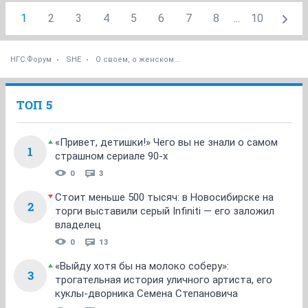
1
2
3
4
5
6
7
8
...
10
НГС.Форум
SHE
О своем, о женском...
ТОП 5
«Привет, детишки!» Чего вы не знали о самом
1
страшном сериале 90-х
0
3
Стоит меньше 500 тысяч: в Новосибирске на
2
торги выставили серый Infiniti — его заложил
владелец
0
13
«Выйду хотя бы на молоко соберу»:
3
трогательная история уличного артиста, его
куклы-дворника Семена Степановича