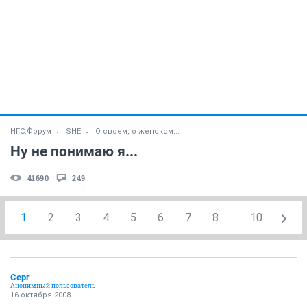
НГС.Форум
SHE
О своем, о женском...
Ну не понимаю я...
41690
249
1
2
3
4
5
6
7
8
...
10
Серг
Анонимный пользователь
16 октября 2008