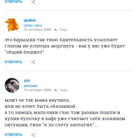
ОТВЕТИТЬ
quaker
satan claus
16 октября 2008
Серг
это барышня так твою бдительность усыпляет
глазом не успеешь моргнуть - как у вас уже будет
"общий бюджет"
ОТВЕТИТЬ
zizi
динама
16 октября 2008
Серг
можт ее так мама научила..
или не хочет быть обязанной..
а то знаешь мальчики счас тож разные пошли и
купив булочку в кафе уже считают себя хозяином
ситуации, типа "я по счету заплатил"...
ОТВЕТИТЬ