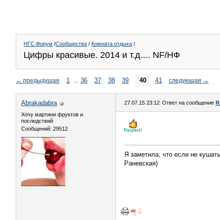
НГС.Форум
/
Сообщества
/
Комната отдыха
/
Цифры красивые. 2014 и т.д.... NF/НФ
1
..
36
37
38
39
40
41
←
предыдущая
следующая
→
Abrakadabra
27.07.15 23:12
Ответ на сообщение
R
Хочу мартини фруктов и
последствий
Сообщений: 29512
Я заметила, что если не кушать
Раневская)