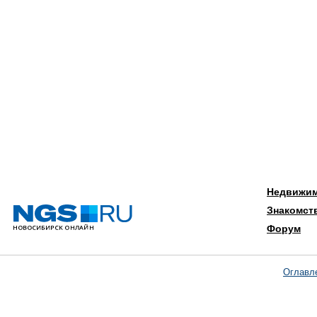
Недвижи
Знакомст
Форум
Оглавл