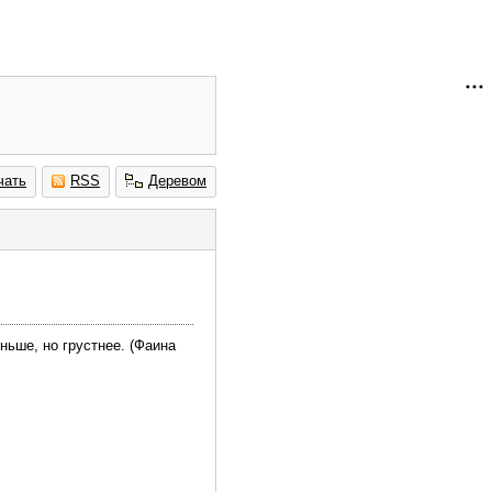
чать
RSS
Деревом
ньше, но грустнее. (Фаина