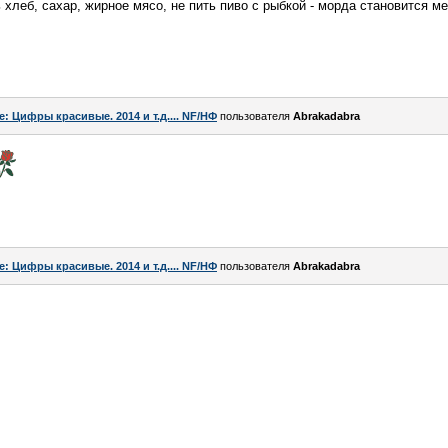
 хлеб, сахар, жирное мясо, не пить пиво с рыбкой - морда становится ме
e: Цифры красивые. 2014 и т.д.... NF/НФ
пользователя
Abrakadabra
e: Цифры красивые. 2014 и т.д.... NF/НФ
пользователя
Abrakadabra