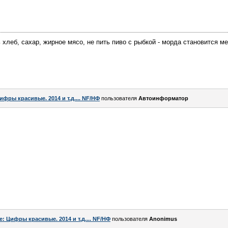
 хлеб, сахар, жирное мясо, не пить пиво с рыбкой - морда становится ме
ифры красивые. 2014 и т.д.... NF/НФ
пользователя
Автоинформатор
e: Цифры красивые. 2014 и т.д.... NF/НФ
пользователя
Anоnimus