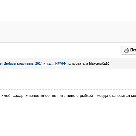
Пе
e: Цифры красивые. 2014 и т.д.... NF/НФ
пользователя
МаксимКа10
 хлеб, сахар, жирное мясо, не пить пиво с рыбкой - морда становится ме