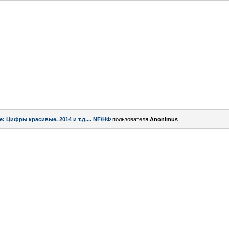
e: Цифры красивые. 2014 и т.д.... NF/НФ
пользователя
Anоnimus