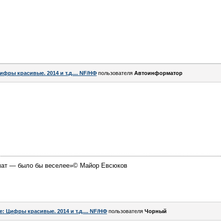
ифры красивые. 2014 и т.д.... NF/НФ
пользователя
Автоинформатор
омат — было бы веселее»© Майор Евсюков
e: Цифры красивые. 2014 и т.д.... NF/НФ
пользователя
Чорный