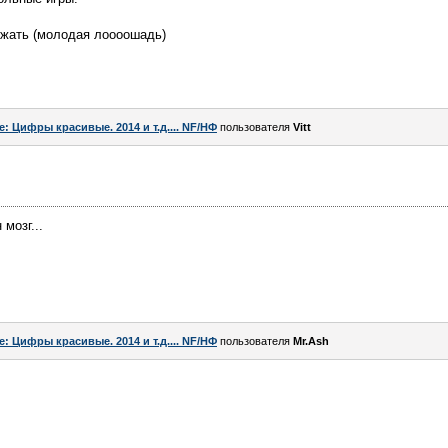
жать (молодая лоооошадь)
e: Цифры красивые. 2014 и т.д.... NF/НФ
пользователя
Vitt
 мозг...
e: Цифры красивые. 2014 и т.д.... NF/НФ
пользователя
Mr.Ash