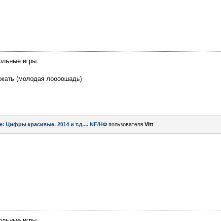
ольные игры.
жать (молодая лоооошадь)
e: Цифры красивые. 2014 и т.д.... NF/НФ
пользователя
Vitt
ольные игры.