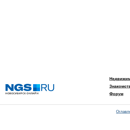
Недвижи
Знакомст
Форум
Оглавл