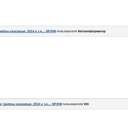
ифры красивые. 2014 и т.д.... NF/НФ
пользователя
Автоинформатор
e: Цифры красивые. 2014 и т.д.... NF/НФ
пользователя
Vitt