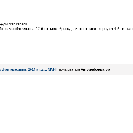
рдии лейтенант
ов минбатальона 12-й гв. мех. бригады 5-го гв. мех. корпуса 4-й гв. тан
ифры красивые. 2014 и т.д.... NF/НФ
пользователя
Автоинформатор