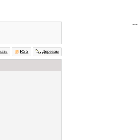
чать
RSS
Деревом