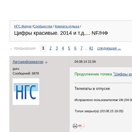
НГС.Форум
/
Сообщества
/
Комната отдыха
/
Цифры красивые. 2014 и т.д.... NF/НФ
1
2
3
4
5
6
7
..
41
←
предыдущая
следующая
→
Автоинформатор
04.08.14 21:56
guru
Сообщений: 6878
Продолжение топика
"Цифры кр
Телепаты в отпуске
Исправлено пользователем Vitt (04.08
Топик закрыл(а) (03.08.15 16:05)