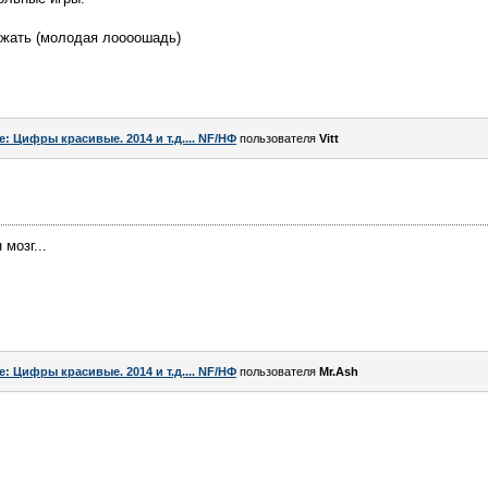
жать (молодая лоооошадь)
e: Цифры красивые. 2014 и т.д.... NF/НФ
пользователя
Vitt
 мозг...
e: Цифры красивые. 2014 и т.д.... NF/НФ
пользователя
Mr.Ash