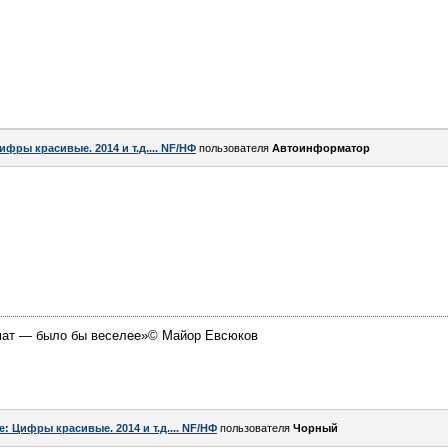
ифры красивые. 2014 и т.д.... NF/НФ
пользователя
Автоинформатор
омат — было бы веселее»© Майор Евсюков
e: Цифры красивые. 2014 и т.д.... NF/НФ
пользователя
Чорный