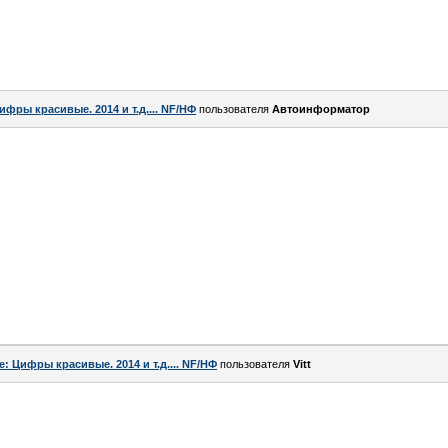
ифры красивые. 2014 и т.д.... NF/НФ
пользователя
Автоинформатор
e: Цифры красивые. 2014 и т.д.... NF/НФ
пользователя
Vitt