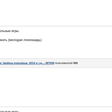
ольные игры.
жать (молодая лоооошадь)
e: Цифры красивые. 2014 и т.д.... NF/НФ
пользователя
Vitt
ольные игры.