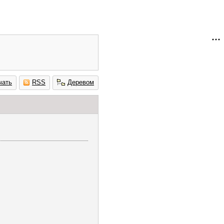
чать
RSS
Деревом