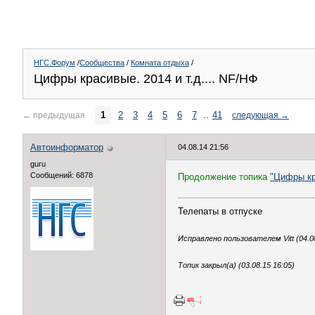
НГС.Форум
/
Сообщества
/
Комната отдыха
/
Цифры красивые. 2014 и т.д.... NF/НФ
1
2
3
4
5
6
7
..
41
←
предыдущая
следующая
→
Автоинформатор
04.08.14 21:56
guru
Сообщений: 6878
Продолжение топика
"Цифры кр
Телепаты в отпуске
Исправлено пользователем Vitt (04.08
Топик закрыл(а) (03.08.15 16:05)