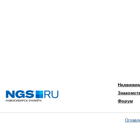
Недвижи
Знакомст
Форум
Оглавл