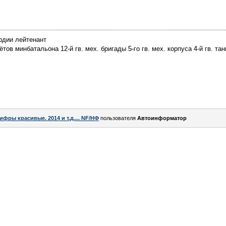
рдии лейтенант
ов минбатальона 12-й гв. мех. бригады 5-го гв. мех. корпуса 4-й гв. тан
ифры красивые. 2014 и т.д.... NF/НФ
пользователя
Автоинформатор