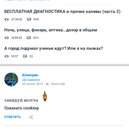
БЕСПЛАТНАЯ ДИАГНОСТИКА и прочие халявы (часть 2)
272846
998
Ночь, улица, фонарь, аптека...дозор в общем
188849
993
А город подумал ученья идут? Или я на лыжах?
1837
22
Клонгрин
old hamster
05 июля 2015
Алексий
завидуй молча
Показать спойлер
ОТВЕТИТЬ