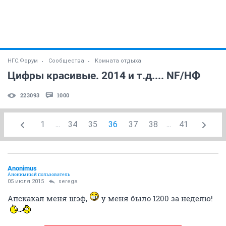
НГС.Форум
Сообщества
Комната отдыха
Цифры красивые. 2014 и т.д.... NF/НФ
223093
1000
1
...
34
35
36
37
38
...
41
Anоnimus
Анонимный пользователь
05 июля 2015
serega
Апскакал меня шэф,
у меня было 1200 за неделю!