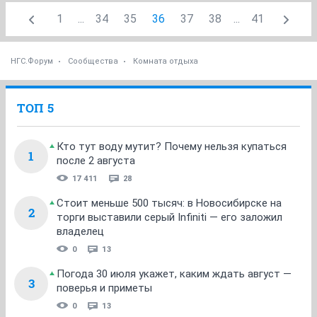
1
...
34
35
36
37
38
...
41
НГС.Форум
Сообщества
Комната отдыха
ТОП 5
Кто тут воду мутит? Почему нельзя купаться
1
после 2 августа
17 411
28
Стоит меньше 500 тысяч: в Новосибирске на
2
торги выставили серый Infiniti — его заложил
владелец
0
13
Погода 30 июля укажет, каким ждать август —
3
поверья и приметы
0
13