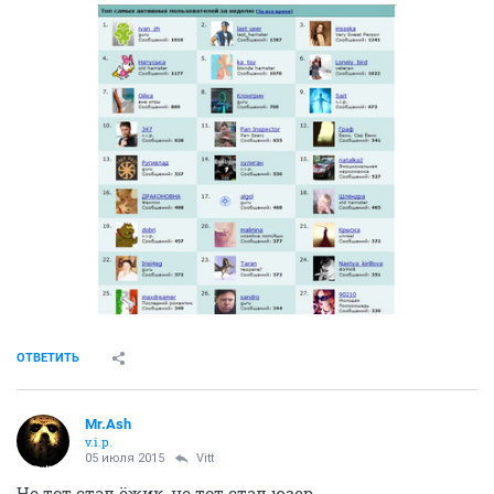
ОТВЕТИТЬ
Mr.Ash
v.i.p.
05 июля 2015
Vitt
Не тот стал ёжик, не тот стал юзер...