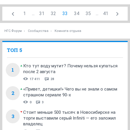
1
...
31
32
33
34
35
...
41
НГС.Форум
Сообщества
Комната отдыха
ТОП 5
Кто тут воду мутит? Почему нельзя купаться
1
после 2 августа
17 411
28
«Привет, детишки!» Чего вы не знали о самом
2
страшном сериале 90-х
0
3
Стоит меньше 500 тысяч: в Новосибирске на
3
торги выставили серый Infiniti — его заложил
владелец