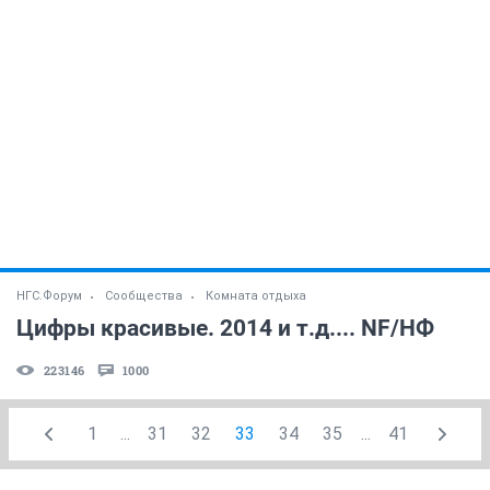
НГС.Форум
Сообщества
Комната отдыха
Цифры красивые. 2014 и т.д.... NF/НФ
223146
1000
1
...
31
32
33
34
35
...
41