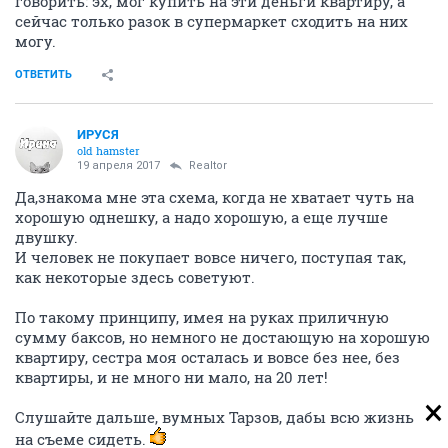
говорить: эх, мог купить на эти деньги квартиру, а
сейчас только разок в супермаркет сходить на них
могу.
ОТВЕТИТЬ
ИРУСЯ
old hamster
19 апреля 2017
Realtor
Да,знакома мне эта схема, когда не хватает чуть на
хорошую однешку, а надо хорошую, а еще лучше
двушку.
И человек не покупает вовсе ничего, поступая так,
как некоторые здесь советуют.
По такому принципу, имея на руках приличную
сумму баксов, но немного не достающую на хорошую
квартиру, сестра моя осталась и вовсе без нее, без
квартиры, и не много ни мало, на 20 лет!
Слушайте дальше, вумных Тарзов, дабы всю жизнь
на съеме сидеть.