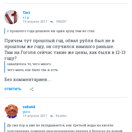
Tarz
v.i.p.
19 апреля 2017
180207
с прошлого года дешевле ни один хрущ там не стал
Причем тут прошлый год, обвал рубля был не в
прошлом же году, он случился намного раньше.
Там на Гоголя сейчас такие же цены, как были в 12-13
году?
завалилось то, чего много
чего мало, как было так и есть.
Без комментариев....
ОТВЕТИТЬ
seka64
guru
19 апреля 2017
Realtor
До сих пор в уме не укладывается, как третьей воды на киселе
родственник поменял унаследованную двушку в Бердске на новый