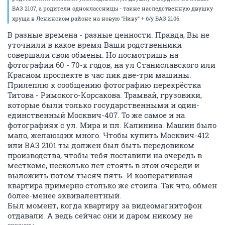
ВАЗ 2107, а родители одноклассницы - также наследственную двушку
хруща в Ленинском районе на новую "Ниву" + б/у ВАЗ 2106.
В разные времена - разные ценности. Правда, Вы не
уточнили в какое время Ваши родственники
совершали свои обмены. Но посмотришь на
фотографии 60 - 70-х годов, на ул Станиславского или
Красном проспекте в час пик две-три машины.
Прилеплю к сообщению фотографию перекрёстка
Титова - Римского-Корсакова. Трамвай, грузовики,
которые были только государственными и один-
единственный Москвич-407. То же самое и на
фотографиях с ул. Мира и пл. Калинина. Машин было
мало, желающих много. Чтобы купить Москвич-412
или ВАЗ 2101 ты должен был быть передовиком
производства, чтобы тебя поставили на очередь в
месткоме, несколько лет стоять в этой очереди и
выложить потом тысяч пять. И кооперативная
квартира примерно столько же стоила. Так что, обмен
более-менее эквивалентный.
Был момент, когда квартиру за видеомагнитофон
отдавали. А ведь сейчас они и даром никому не