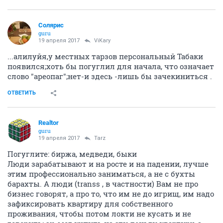
Солярис
guru
19 апреля 2017
ViKary
...алилуйя,у местных тарзов персональный Табаки
появился;хоть бы погуглил для начала, что означает
слово "ареопаг";нет-и здесь -лишь бы зачекиниться .
ОТВЕТИТЬ
Realtor
guru
19 апреля 2017
Tarz
Погуглите: биржа, медведи, быки
Люди зарабатывают и на росте и на падении, лучше
этим профессионально заниматься, а не с бухты
барахты. А люди (transs , в частности) Вам не про
бизнес говорят, а про то, что им не до игрищ, им надо
зафиксировать квартиру для собственного
проживания, чтобы потом локти не кусать и не