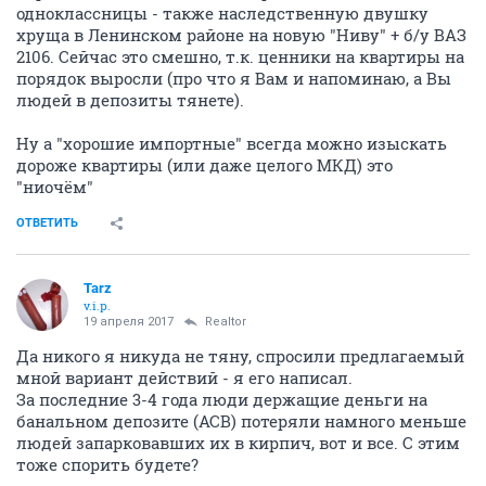
одноклассницы - также наследственную двушку
хруща в Ленинском районе на новую "Ниву" + б/у ВАЗ
2106. Сейчас это смешно, т.к. ценники на квартиры на
порядок выросли (про что я Вам и напоминаю, а Вы
людей в депозиты тянете).
Ну а "хорошие импортные" всегда можно изыскать
дороже квартиры (или даже целого МКД) это
"ниочём"
ОТВЕТИТЬ
Tarz
v.i.p.
19 апреля 2017
Realtor
Да никого я никуда не тяну, спросили предлагаемый
мной вариант действий - я его написал.
За последние 3-4 года люди держащие деньги на
банальном депозите (АСВ) потеряли намного меньше
людей запарковавших их в кирпич, вот и все. С этим
тоже спорить будете?