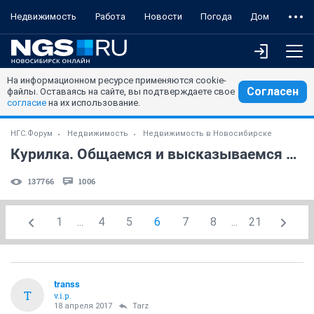
Недвижимость
Работа
Новости
Погода
Дом
На информационном ресурсе применяются cookie-
Согласен
файлы. Оставаясь на сайте, вы подтверждаете свое
согласие
на их использование.
НГС.Форум
Недвижимость
Недвижимость в Новосибирске
Курилка. Общаемся и высказываемся без конкретики. (часть 3)
137766
1006
1
...
4
5
6
7
8
...
21
transs
T
v.i.p.
18 апреля 2017
Tarz