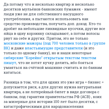
Да потому что и несколько квартир и несколько
десятков мульёнов банковских бумажек - имеют
люди уже не для собственного насущного
употребления, а пытаются использовать как
средство производства, получать доп. доход. Кто-то
дробит на небольшие ликвидные кусочки, другие все
яйца в одну корзинку складывают, а потом волосы
рвут на себе и других. Притом, это не только
московские мажоры (под 700 человек только в группе
ВК)
и даже
властьимущие представители
(и это
только по одному банку), но и наши некоторые
сибирские "Корейко" открытым текстом текстом
пишут
, что не хотят кучку делить, ибо бояться
умаяться на счётной машинке считать и по банкам
кататься.
Разница в том, что для одних это уже игра = бизнес =
допускается риск, а для других нужна натуральная
квартира, а не лотерейный билет в виде договора с
банком, под гарантии правительства РФ (АСВ) , коих
за мизерные для истории 100 лет было десятки, с
катастрофическими для народонаселения