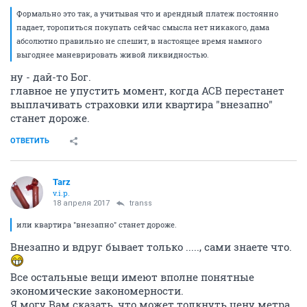
Формально это так, а учитывая что и арендный платеж постоянно
падает, торопиться покупать сейчас смысла нет никакого, дама
абсолютно правильно не спешит, в настоящее время намного
выгоднее маневрировать живой ликвидностью.
ну - дай-то Бог.
главное не упустить момент, когда АСВ перестанет
выплачивать страховки или квартира "внезапно"
станет дороже.
ОТВЕТИТЬ
Tarz
v.i.p.
18 апреля 2017
transs
или квартира "внезапно" станет дороже.
Внезапно и вдруг бывает только ....., сами знаете что.
Все остальные вещи имеют вполне понятные
экономические закономерности.
Я могу Вам сказать, что может толкнуть цену метра