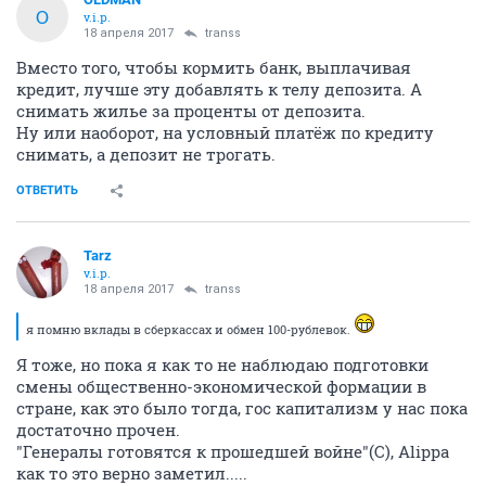
O
v.i.p.
18 апреля 2017
transs
Вместо того, чтобы кормить банк, выплачивая
кредит, лучше эту добавлять к телу депозита. А
снимать жилье за проценты от депозита.
Ну или наоборот, на условный платёж по кредиту
снимать, а депозит не трогать.
ОТВЕТИТЬ
Tarz
v.i.p.
18 апреля 2017
transs
я помню вклады в сберкассах и обмен 100-рублевок.
Я тоже, но пока я как то не наблюдаю подготовки
смены общественно-экономической формации в
стране, как это было тогда, гос капитализм у нас пока
достаточно прочен.
"Генералы готовятся к прошедшей войне"(С), Alippa
как то это верно заметил.....