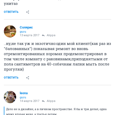
унитаз
ОТВЕТИТЬ
Солярис
guru
13 марта 2017
Alippa
..ну,не так уж и экзотично:один мой клиент(как раз из
"балованных") показывая ремонт во вновь
отремонтированных хоромах продемонстрировал в
том числе комнату с раковинами,приподнятыми от
пола сантиметров на 40-собачкам лапки мыть после
прогулки)
ОТВЕТИТЬ
leona
guru
14 марта 2017
Alippa
Дело не в дизайне, а в личном пространстве. Я бы и три делал, одна
мужу, вторая жене, а третья детям.