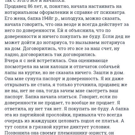
Продавец 86 лет, я, понятно, начала настаивать на
нотариальном оформлении и справке от психиатра.
Его жена, бапка 1948г.р., молодуха, можно сказать,
начала говорить, что она везде и всегда действует за
него по доверенности. Ей я объяснила, что по
доверенности и ничего покупать не буду. Если дед не
может дойти до нотариуса, то вызываем нотариуса
на дом. Договорились, что это все за наш счет, ну
ладно, договорились так договорились.
Вчера я с ней встретилась. Она оценивающе
посмотрела на мои калоши и отпечаток собачьей
лапы на куртке, но не сказала ничего. Зашли в дом.
Она мне сунула паспорт и доверенность. Я их даже
открывать не стала, я только уточнила, продавец же
не вы, нет не она, тогда зачем мне смотреть ваш
паспорт. Бапка начала злиться. Говорит, если по
доверенности не продает, то вообще не продает. Я
ответила, ну нет так нет. Я покупать не буду. А бапка
эта из партийной прослойки, привыкла что всегда
очередь из жаждущих целовать подол ее платья. А
тут сопля в грязной куртке диктует условия.
Позвонила она своему племяннику-юристу, он