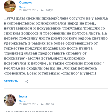
Солярис
guru
20 марта 2017
Kattye
...угу.Прям свежий пример(слава богу,что не у меня,а
в сопредельном офисе):собрался народ на пред.,
начитавшиеся и покурившие "покупаны"пришли со
списком вопросов и требований на полтора листа. На
первую половину листа риелторского задора хватило
удерживать в рамках все более офигевавшего от
торжества придури продавца,но после пункта
"продавец обязан предоставить справку от
психиатра"- молча встал,оделся,спокойно
повернулся к парочке , и также спокойно произнёс "
Ребята,а не сходили бы вы на ..уй; как вернётесь
-позвоните. Всем остальным -спасибо" и ушёл.)
ОТВЕТИТЬ
leona
guru
20 марта 2017
Alippa
Так с этого все и началось.