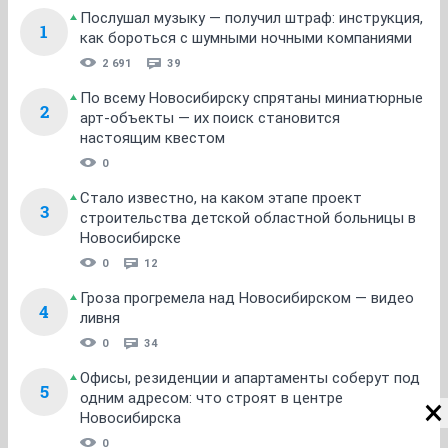
Послушал музыку — получил штраф: инструкция,
1
как бороться с шумными ночными компаниями
2 691
39
По всему Новосибирску спрятаны миниатюрные
2
арт-объекты — их поиск становится
настоящим квестом
0
Стало известно, на каком этапе проект
3
строительства детской областной больницы в
Новосибирске
0
12
Гроза прогремела над Новосибирском — видео
4
ливня
0
34
Офисы, резиденции и апартаменты соберут под
5
одним адресом: что строят в центре
Новосибирска
0