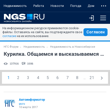
Недвижимость
Работа
Новости
Погода
Дом
На информационном ресурсе применяются cookie-
Согласен
файлы. Оставаясь на сайте, вы подтверждаете свое
согласие
на их использование.
НГС.Форум
Недвижимость
Недвижимость в Новосибирске
Курилка. Общаемся и высказываемся без конкретики. (часть 3)
137916
1006
1
2
3
4
5
6
7
8
...
21
Автоинформатор
guru
10 марта 2017