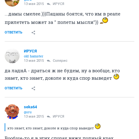
13 мая 2015
ИРУСЯ
...дамы смелее.)))Пацаны боятся, что им в реале
прилететь может за " полеты мысли"))
ОТВЕТИТЬ
ИРУСЯ
old hamster
13 мая 2015
Солярис
да ладнА - драться ж не будем, ну а вообще, кто
знает, кто знает, доколе и куда спор выведет
ОТВЕТИТЬ
seka64
guru
13 мая 2015
ИРУСЯ
кто знает, кто знает, доколе и куда спор выведет
Вообще-то я в этих спорах вижу полный крах