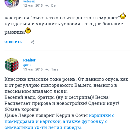
veteran
12 мая 2015
Delfin
как грится "съесть то он съест да кто ж ему даст"
нуждаться и улучшить условия - это две большие
разницы
ОТВЕТИТЬ
Realtor
guru
13 мая 2015
Tarz
Классика классике тоже рознь. От данного опуса, как
и от регулярно повторяемого Вашего, немного в
пессимизм впадают люди.
Веселей надо, братцы (ну и сестрицы)! Весна!
Расцветает природа и новостройки! Сделки идут!
Жизнь хороша!
Даже Лавров подарил Керри в Сочи:
корзинки с
помидорами и картохой, а также футболку с
символикой 70-ти летия победы.