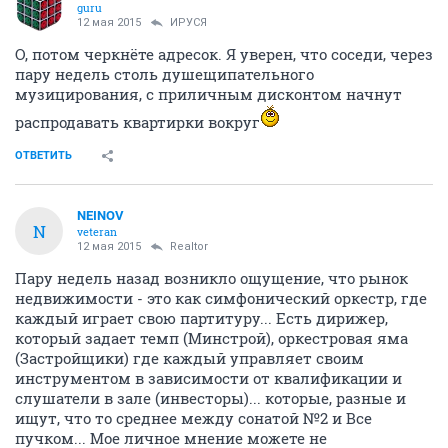
guru
12 мая 2015
ИРУСЯ
О, потом черкнёте адресок. Я уверен, что соседи, через
пару недель столь душещипательного
музицирования, с приличным дисконтом начнут
распродавать квартирки вокруг
ОТВЕТИТЬ
NEINOV
N
veteran
12 мая 2015
Realtor
Пару недель назад возникло ощущение, что рынок
недвижимости - это как симфонический оркестр, где
каждый играет свою партитуру... Есть дирижер,
который задает темп (Минстрой), оркестровая яма
(Застройщики) где каждый управляет своим
инструментом в зависимости от квалификации и
слушатели в зале (инвесторы)... которые, разные и
ищут, что то среднее между сонатой №2 и Все
пучком... Мое личное мнение можете не