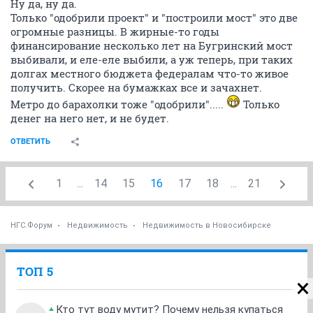
Ну да, ну да.
Только "одобрили проект" и "построили мост" это две
огромные разницы. В жирные-то годы
финансирование несколько лет на Бугринский мост
выбивали, и еле-еле выбили, а уж теперь, при таких
долгах местного бюджета федералам что-то живое
получить. Скорее на бумажках все и зачахнет.
Метро до барахолки тоже "одобрили".....
Только
денег на него нет, и не будет.
ОТВЕТИТЬ
1
...
14
15
16
17
18
...
21
НГС.Форум
Недвижимость
Недвижимость в Новосибирске
ТОП 5
Кто тут воду мутит? Почему нельзя купаться