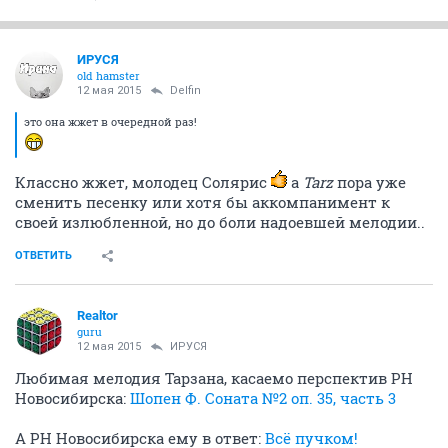
ИРУСЯ
old hamster
12 мая 2015
Delfin
это она жжет в очередной раз!
Классно жжет, молодец Солярис
а
Tarz
пора уже
сменить песенку или хотя бы аккомпанимент к
своей излюбленной, но до боли надоевшей мелодии..
ОТВЕТИТЬ
Realtor
guru
12 мая 2015
ИРУСЯ
Любимая мелодия Тарзана, касаемо перспектив РН
Новосибирска:
Шопен Ф. Соната №2 оп. 35, часть 3
А РН Новосибирска ему в ответ:
Всё пучком!