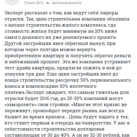
13 мая 2015
Автоинформатор
Эксперт рассказал о том, как ведут себя лидеры
отрасли. Так, одна строительная компания объявила
о начале строительства жилого комплекса, где
стоимость жилья будет минимум на 20% ниже
самого дешевого их уже реализуемого проекта.
Другой застройщик ввел обратный выкуп, при
котором через полгода можно вернуть
приобретенную квартиру и получить обратно деньги
и набежавший процент. Эта же компания устраивает
тест-драйв квартиры, предлагая пожить в ней до
покупки три дня. Еще один застройщик ввел до
конца строительства рассрочку 50% первоначального
взноса и компенсацию 50% ипотечного
платежа.Эксперт ожидает, что самым тяжелым для
отрасли будет 2016 год, до 20-30% компаний могут
«заморозить» свои стройки. «Многие этот кризис не
переживут, произойдет передел рынка, как всегда
бывает во время кризиса… Цены будут падать у тех,
кто станет первым в очередь на банкротство. У нас в
себестоимости строительства долларовая
составляющая от 30 до 40%. А он не 32-35 рублей, как