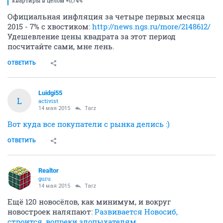
квартиры в целом +0,74%
Официальная инфляция за четыре первых месяца
2015 - 7% с хвостиком:
http://news.ngs.ru/more/2148612/
Удешевление цены квадрата за этот период
посчитайте сами, мне лень.
ОТВЕТИТЬ
Luidgi55
L
activist
14 мая 2015
Tarz
Вот куда все покупатели с рынка делись :)
ОТВЕТИТЬ
Realtor
guru
14 мая 2015
Tarz
Ещё 120 новосёлов, как минимум, и вокруг
новостроек наляпают:
Развивается Новосиб,
строится, вопреки злопыхателям