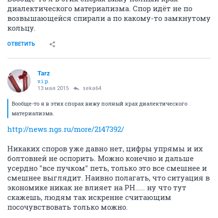
диалектического материализма. Спор идёт не по
возвышающейся спирали а по какому-то замкнутому
кольцу.
ОТВЕТИТЬ
Tarz
v.i.p.
13 мая 2015
seka64
Вообще-то я в этих спорах вижу полный крах диалектического
материализма.
http://news.ngs.ru/more/2147392/
Никаких споров уже давно нет, цифры упрямы и их
болтовней не оспорить. Можно конечно и дальше
усердно "все пучком" петь, только это все смешнее и
смешнее выглядит. Наивно полагать, что ситуация в
экономике никак не влияет на РН..... ну что тут
скажешь, людям так искренне считающим
посочувствовать только можно.