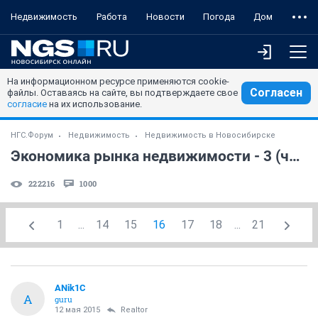
Недвижимость
Работа
Новости
Погода
Дом
На информационном ресурсе применяются cookie-
Согласен
файлы. Оставаясь на сайте, вы подтверждаете свое
согласие
на их использование.
НГС.Форум
Недвижимость
Недвижимость в Новосибирске
Экономика рынка недвижимости - 3 (часть 8)
222216
1000
1
...
14
15
16
17
18
...
21
ANik1C
A
guru
12 мая 2015
Realtor