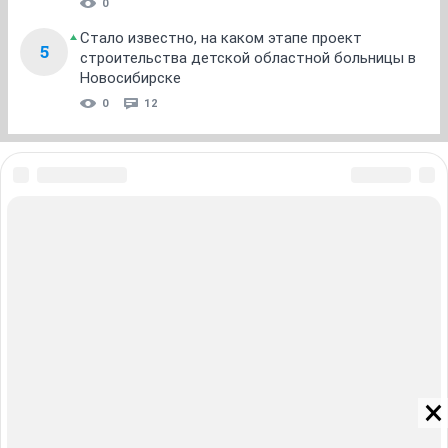
0
Стало известно, на каком этапе проект
5
строительства детской областной больницы в
Новосибирске
0
12
ЗНАКОМСТВА В НОВОСИБИРСКЕ
ПОГОДА В НОВОСИБИРСКЕ
ПРОБКИ В НОВОСИБИРСКЕ
ФОРУМЫ В НОВОСИБИРСКЕ
ТЕЛЕПРОГРАММА В НОВОСИБИРСКЕ
АФИША В НОВОСИБИРСКЕ
ГОРОСКОП
КУРСЫ ВАЛЮТ В НОВОСИБИРСКЕ
ТУРИЗМ В НОВОСИБИРСКЕ
ПРОМОКОДЫ В НОВОСИБИРСКЕ
РЕКЛАМА В НОВОСИБИРСКЕ