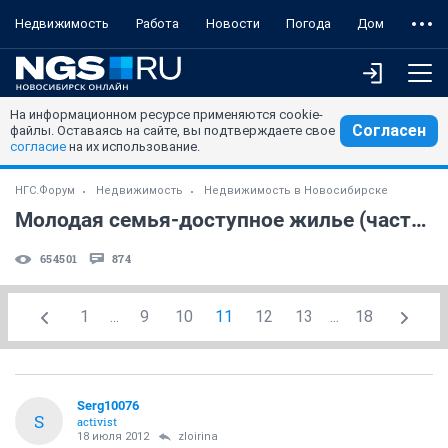
Недвижимость
Работа
Новости
Погода
Дом
На информационном ресурсе применяются cookie-
Согласен
файлы. Оставаясь на сайте, вы подтверждаете свое
согласие
на их использование.
НГС.Форум
Недвижимость
Недвижимость в Новосибирске
Молодая семья-доступное жилье (часть 4)
654501
874
1
...
9
10
11
12
13
...
18
Serg10076
S
activist
18 июля 2012
zloirina