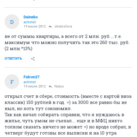
Daineko
D
activist
19 июля 2012
stratosfera
не от суммы квартиры, а всего от 2 млн. руб....т.е.
максимум что можно получить так это 260 тыс. руб.
(2 млн.*13%)
ОТВЕТИТЬ
Falcon27
F
activist
19 июля 2012
Natus
открыл счет в сбере, стоимость (вместе с картой виза
классик) 150 рублей в год. =) за 3000 все равно бы не
ныл, но хоть тут сэкономил.
Так как начал собирать справки, что я нуждаюсь в
жилье, чуть умом не съехал... еще и в МФЦ никто
толком сказать ничего не может =) но вроде собрал, в
четверг будут готовы все выписки и на 10 утра