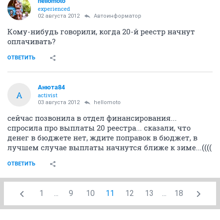
hellomoto
experienced
02 августа 2012
Автоинформатор
Кому-нибудь говорили, когда 20-й реестр начнут
оплачивать?
ОТВЕТИТЬ
Анюта84
А
activist
03 августа 2012
hellomoto
сейчас позвонила в отдел финансирования...
спросила про выплаты 20 реестра... сказали, что
денег в бюджете нет, ждите поправок в бюджет, в
лучшем случае выплаты начнутся ближе к зиме...((((
ОТВЕТИТЬ
1
...
9
10
11
12
13
...
18