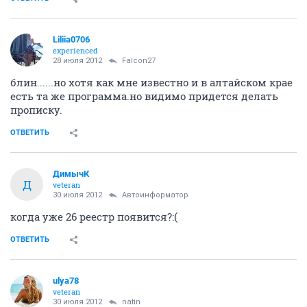
Liliia0706
experienced
28 июля 2012
Falcon27
блин......но хотя как мне известно и в алтайском крае
есть та же программа.но видимо придется делать
прописку.
ОТВЕТИТЬ
ДимычК
Д
veteran
30 июля 2012
Автоинформатор
когда уже 26 реестр появится?:(
ОТВЕТИТЬ
ulya78
veteran
30 июля 2012
natin