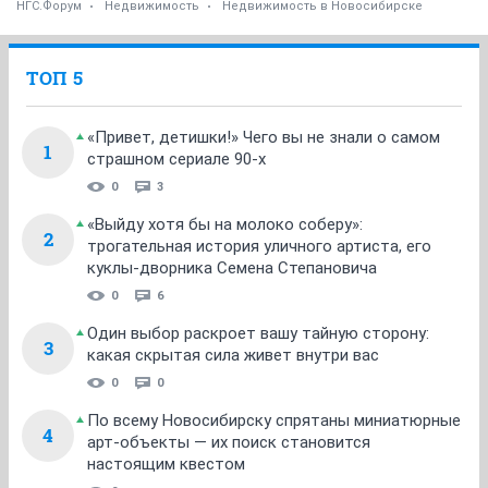
НГС.Форум
Недвижимость
Недвижимость в Новосибирске
ТОП 5
«Привет, детишки!» Чего вы не знали о самом
1
страшном сериале 90-х
0
3
«Выйду хотя бы на молоко соберу»:
2
трогательная история уличного артиста, его
куклы-дворника Семена Степановича
0
6
Один выбор раскроет вашу тайную сторону:
3
какая скрытая сила живет внутри вас
0
0
По всему Новосибирску спрятаны миниатюрные
4
арт-объекты — их поиск становится
настоящим квестом