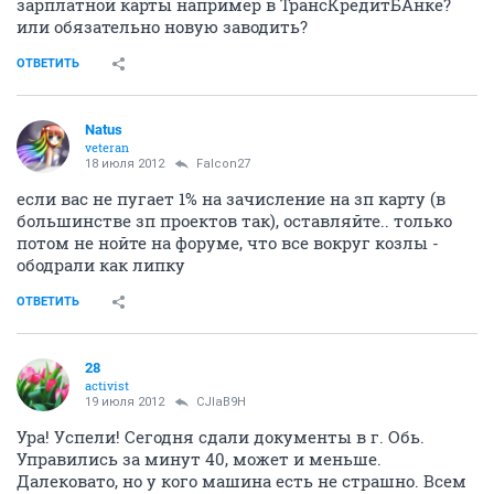
зарплатной карты например в ТрансКредитБАнке?
или обязательно новую заводить?
ОТВЕТИТЬ
Natus
veteran
18 июля 2012
Falcon27
если вас не пугает 1% на зачисление на зп карту (в
большинстве зп проектов так), оставляйте.. только
потом не нойте на форуме, что все вокруг козлы -
ободрали как липку
ОТВЕТИТЬ
28
activist
19 июля 2012
CJIaB9H
Ура! Успели! Сегодня сдали документы в г. Обь.
Управились за минут 40, может и меньше.
Далековато, но у кого машина есть не страшно. Всем