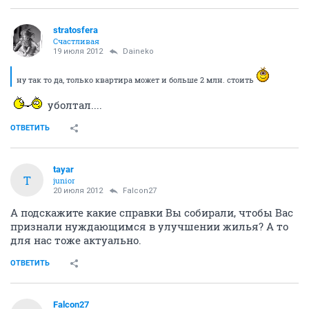
stratosfera
Счастливая
19 июля 2012
Daineko
ну так то да, только квартира может и больше 2 млн. стоить
уболтал....
ОТВЕТИТЬ
tayar
T
junior
20 июля 2012
Falcon27
А подскажите какие справки Вы собирали, чтобы Вас
признали нуждающимся в улучшении жилья? А то
для нас тоже актуально.
ОТВЕТИТЬ
Falcon27