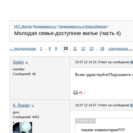
НГС.Форум
/
Недвижимость
/
Недвижимость в Новосибирске
/
Молодая семья-доступное жилье (часть 4)
1
..
8
9
10
11
12
13
..
18
←
предыдущая
следующая
→
Stekki
10.07.12 14:15
Ответ на сообщение
М
member
Сообщений: 46
Всем здраствуйте!Подскажите г
A. Ruslan
10.07.12 14:37
Ответ на сообщение
R
guru
Сообщений: 4401
В ответ на:
пишем комментарии!!!!!!