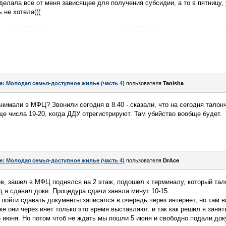
 сделала все от меня зависящее для получения субсидии, а то в пятницу
 не хотела(((
e: Молодая семья-доступное жилье (часть 4)
пользователя
Tanisha
анимали в МФЦ? Звонили сегодня в 8.40 - сказали, что на сегодня талон
е числа 19-20, когда ДДУ отрегистрируют. Там убийство вообще будет.
e: Молодая семья-доступное жилье (часть 4)
пользователя
DrAce
сов, зашел в МФЦ поднялся на 2 этаж, подошел к терминалу, который тал
д я сдавал доки. Процедура сдачи заняла минут 10-15.
к пойти сдавать документы записался в очередь через интернет, но там 
же они через инет только это время выставляют. и так как решил я заня
6 июня. Но потом чтоб не ждать мы пошли 5 июня и свободно подали док