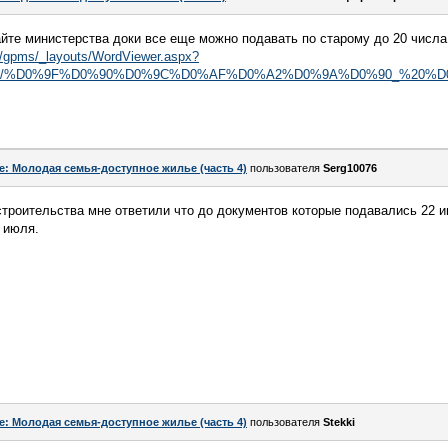
йте министерства доки все еще можно подавать по старому до 20 числа.
st/gpms/_layouts/WordViewer.aspx?
ments/%D0%9F%D0%90%D0%9C%D0%AF%D0%A2%D0%9A%D0%90_%20%D0%BF
e: Молодая семья-доступное жилье (часть 4)
пользователя
Serg10076
троительства мне ответили что до документов которые подавались 22 ию
 июля.
e: Молодая семья-доступное жилье (часть 4)
пользователя
Stekki