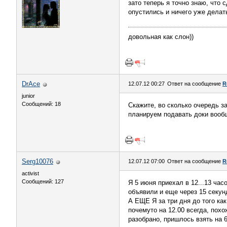
зато теперь я точно знаю, что
опустились и ничего уже делать
довольная как слон))
DrAce
12.07.12 00:27
Ответ на сообщение
R
junior
Сообщений: 18
Скажите, во сколько очередь з
планируем подавать доки вообщ
Serg10076
12.07.12 07:00
Ответ на сообщение
R
activist
Сообщений: 127
Я 5 июня приехал в 12...13 ча
объявили и еще через 15 секун
А ЕЩЕ Я за три дня до того ка
почемуто на 12.00 всегда, похо
разобрано, пришлось взять на 