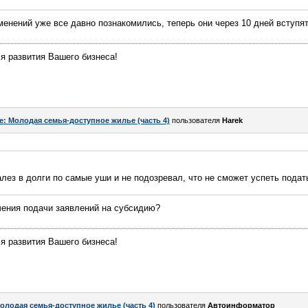
менений уже все давно познакомились, теперь они через 10 дней вступят
я развития Вашего бизнеса!
e: Молодая семья-доступное жилье (часть 4)
пользователя
Harek
залез в долги по самые уши и не подозревал, что не сможет успеть пода
чения подачи заявлений на субсидию?
я развития Вашего бизнеса!
олодая семья-доступное жилье (часть 4)
пользователя
Автоинформатор