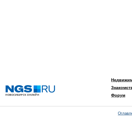
Недвижи
Знакомст
Форум
Оглавл