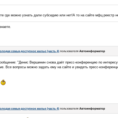
е где можно узнать дали субсидию или нет!А то на сайте мфц реестр 
знаете.
олодая семья-доступное жилье (часть 4)
пользователя
Автоинформатор
сообщение: "Денис Вершинин снова даёт пресс-конференцию по интересу
ме. Все вопросы можно задать ему на сайте и увидеть пресс-конференц
и
олодая семья-доступное жилье (часть 4)
пользователя
Автоинформатор