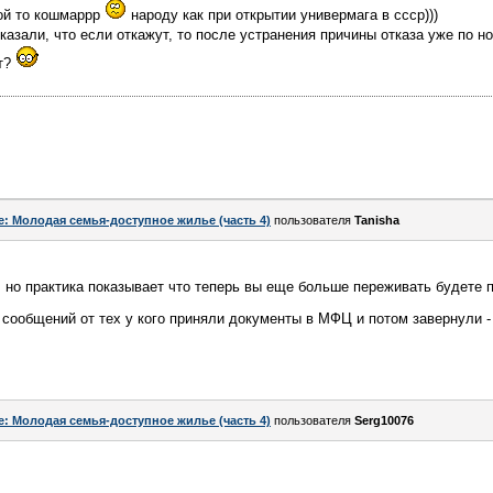
кой то кошмаррр
народу как при открытии универмага в ссср)))
казали, что если откажут, то после устранения причины отказа уже по н
ют?
e: Молодая семья-доступное жилье (часть 4)
пользователя
Tanisha
 но практика показывает что теперь вы еще больше переживать будете по
о сообщений от тех у кого приняли документы в МФЦ и потом завернули -
e: Молодая семья-доступное жилье (часть 4)
пользователя
Serg10076