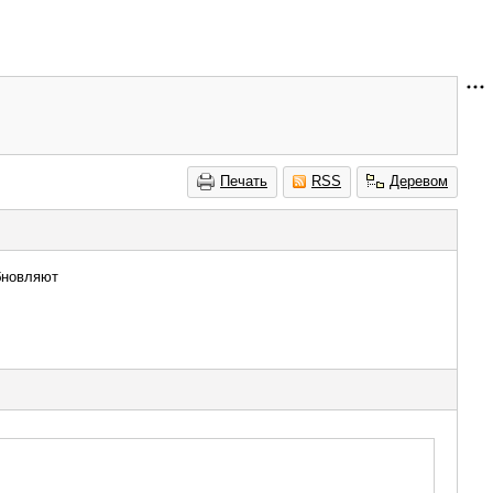
Печать
RSS
Деревом
бновляют