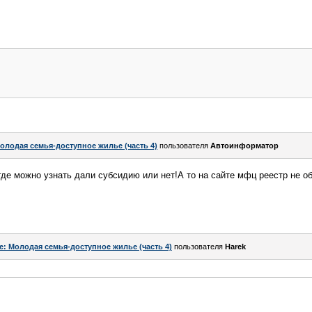
олодая семья-доступное жилье (часть 4)
пользователя
Автоинформатор
де можно узнать дали субсидию или нет!А то на сайте мфц реестр не о
e: Молодая семья-доступное жилье (часть 4)
пользователя
Harek