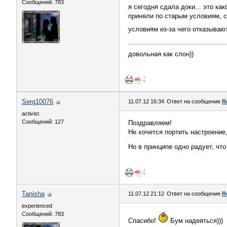
Сообщений: 783
я сегодня сдала доки... это ка
приняли по старым условиям, с
условиям из-за чего отказыва
довольная как слон))
Serg10076
11.07.12 16:34
Ответ на сообщение
R
activist
Сообщений: 127
Поздравляем!
Не хочется портить настроение,
Но в принципе одно радует, чт
Tanisha
11.07.12 21:12
Ответ на сообщение
R
experienced
Сообщений: 783
Спасибо!
Бум надеяться)))