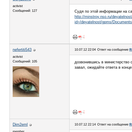
activist
Сообщений: 127
Судя по этой информации на са
http://minstroy.nso.ru/deyatelno
id=/deyatelnost/gpms/Docu
nefertiti543
10.07.12 22:04
Ответ на сообщение
R
activist
Сообщений: 105
дозвонившись в министерство с
завал, ожидайте ответа в конце
Dim2eml
10.07.12 22:14
Ответ на сообщение
R
member