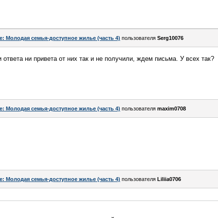
e: Молодая семья-доступное жилье (часть 4)
пользователя
Serg10076
ответа ни привета от них так и не получили, ждем письма. У всех так?
e: Молодая семья-доступное жилье (часть 4)
пользователя
maxim0708
e: Молодая семья-доступное жилье (часть 4)
пользователя
Liliia0706