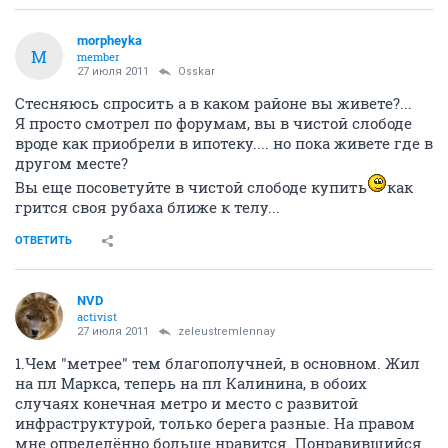
morpheyka
M
member
27 июля 2011
Osskar
Стесняюсь спросить а в каком районе вы живете?...
Я просто смотрел по форумам, вы в чистой слободе
вроде как приобрели в ипотеку.... но пока живете где в
другом месте?
Вы еще посоветуйте в чистой слободе купить
как
грится своя рубаха ближе к телу...
ОТВЕТИТЬ
NVD
activist
27 июля 2011
zeleustremlennay
1.Чем "метрее" тем благополучней, в основном. Жил
на пл Маркса, теперь на пл Калинина, в обоих
случаях конечная метро и место с развитой
инфраструктурой, только берега разные. На правом
мне определённо больше нравится. Понравившийся