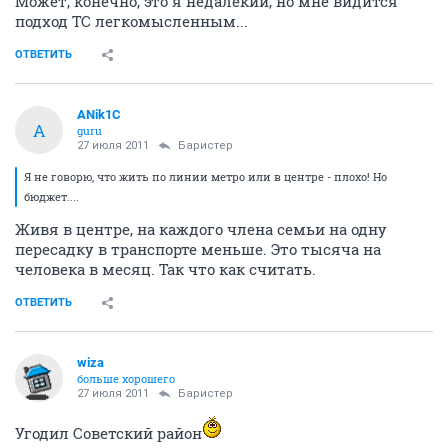
Может, конечно, это я недалекий, но мне видится
подход ТС легкомысленным...
ОТВЕТИТЬ
ANik1C
A
guru
27 июля 2011
Баристер
Я не говорю, что жить по линии метро или в центре - плохо! Но
бюджет....
Живя в центре, на каждого члена семьи на одну
пересадку в транспорте меньше. Это тысяча на
человека в месяц. Так что как считать.
ОТВЕТИТЬ
wiza
больше хорошего
27 июля 2011
Баристер
Угодил Советский район