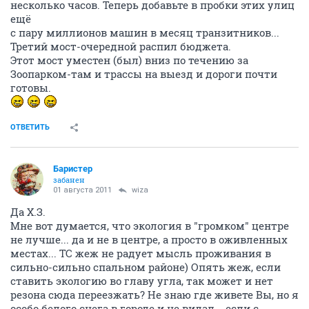
несколько часов. Теперь добавьте в пробки этих улиц
ещё
с пару миллионов машин в месяц транзитников...
Третий мост-очередной распил бюджета.
Этот мост уместен (был) вниз по течению за
Зоопарком-там и трассы на выезд и дороги почти
готовы.
ОТВЕТИТЬ
Баристер
забанен
01 августа 2011
wiza
Да Х.З.
Мне вот думается, что экология в "громком" центре
не лучше... да и не в центре, а просто в оживленных
местах... ТС жеж не радует мысль проживания в
сильно-сильно спальном районе) Опять жеж, если
ставить экологию во главу угла, так может и нет
резона сюда переезжать? Не знаю где живете Вы, но я
особо белого снега в городе и не видал... если с