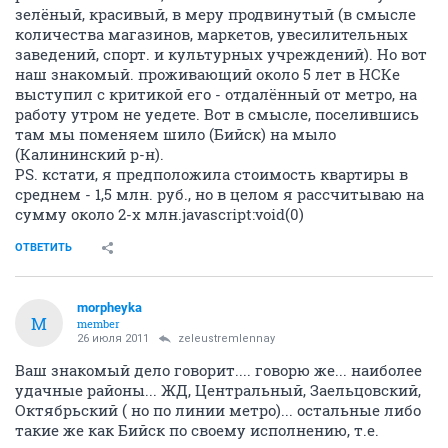
зелёный, красивый, в меру продвинутый (в смысле
количества магазинов, маркетов, увесилительных
заведений, спорт. и культурных учреждений). Но вот
наш знакомый. проживающий около 5 лет в НСКе
выступил с критикой его - отдалённый от метро, на
работу утром не уедете. Вот в смысле, поселившись
там мы поменяем шило (Бийск) на мыло
(Калининский р-н).
PS. кстати, я предположила стоимость квартиры в
среднем - 1,5 млн. руб., но в целом я рассчитываю на
сумму около 2-х млн.javascript:void(0)
ОТВЕТИТЬ
morpheyka
M
member
26 июля 2011
zeleustremlennay
Ваш знакомый дело говорит.... говорю же... наиболее
удачные районы... ЖД, Центральный, Заельцовский,
Октябрьский ( но по линии метро)... остальные либо
такие же как Бийск по своему исполнению, т.е.