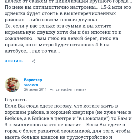
далеко от скажем от цивилизации крупного города...
По цене вы оптимистично настроены... 1,5-2 млн это
однешка будет стоить в вышеперечисленных
районах... либо совсем плохая двушка....
Т.е. если у вас только эта сумма и вы хотите
нормальную двушку хотя бы и без ипотеки то к
сожалению... вам либо на левый берег, либо на
правый, но от метро будет остановок 4-5 на
автобусе.... где то так...
ОТВЕТИТЬ
Баристер
забанен
26 июля 2011
zeleustremlennay
Глупость...
Если Вы сюда едете потому, что хотите жить в
хорошем районе, в хорошей квартире (не хуже чем в
Бийске, а в Бийске в центре и "в шоколаде") то Вам и
3-х миллионов на это не хватит... Если Вы едете в
город с более развитой экономикой, для того, чтобы
иметь больше шансов на трудоустройство и