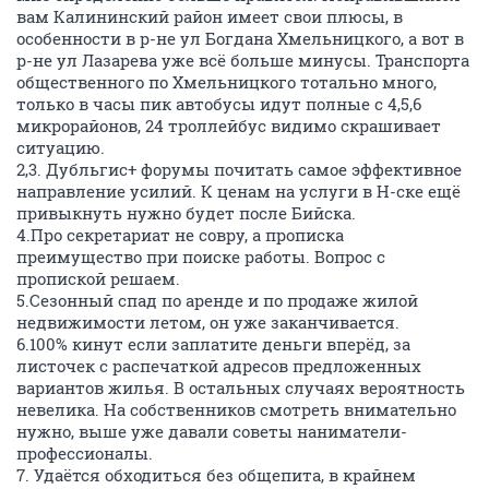
вам Калининский район имеет свои плюсы, в
особенности в р-не ул Богдана Хмельницкого, а вот в
р-не ул Лазарева уже всё больше минусы. Транспорта
общественного по Хмельницкого тотально много,
только в часы пик автобусы идут полные с 4,5,6
микрорайонов, 24 троллейбус видимо скрашивает
ситуацию.
2,3. Дубльгис+ форумы почитать самое эффективное
направление усилий. К ценам на услуги в Н-ске ещё
привыкнуть нужно будет после Бийска.
4.Про секретариат не совру, а прописка
преимущество при поиске работы. Вопрос с
пропиской решаем.
5.Сезонный спад по аренде и по продаже жилой
недвижимости летом, он уже заканчивается.
6.100% кинут если заплатите деньги вперёд, за
листочек с распечаткой адресов предложенных
вариантов жилья. В остальных случаях вероятность
невелика. На собственников смотреть внимательно
нужно, выше уже давали советы наниматели-
профессионалы.
7. Удаётся обходиться без общепита, в крайнем