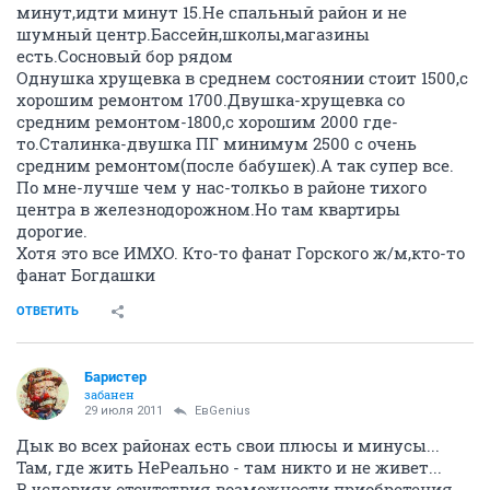
минут,идти минут 15.Не спальный район и не
шумный центр.Бассейн,школы,магазины
есть.Сосновый бор рядом
Однушка хрущевка в среднем состоянии стоит 1500,с
хорошим ремонтом 1700.Двушка-хрущевка со
средним ремонтом-1800,с хорошим 2000 где-
то.Сталинка-двушка ПГ минимум 2500 с очень
средним ремонтом(после бабушек).А так супер все.
По мне-лучше чем у нас-толкьо в районе тихого
центра в железнодорожном.Но там квартиры
дорогие.
Хотя это все ИМХО. Кто-то фанат Горского ж/м,кто-то
фанат Богдашки
ОТВЕТИТЬ
Баристер
забанен
29 июля 2011
ЕвGenius
Дык во всех районах есть свои плюсы и минусы...
Там, где жить НеРеально - там никто и не живет...
В условиях отсутствия возможности приобретения