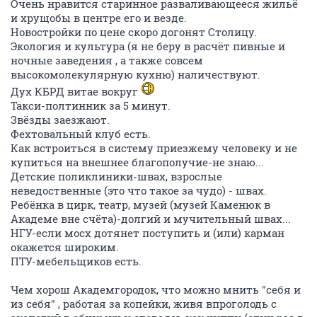
Очень нравится старинное разваливающееся жильё
и хрущобы в центре его и везде.
Новостройки по цене скоро догонят Столицу.
Экология и культура (я не беру в расчёт пивные и
ночные заведения , а также совсем
высокомолекулярную кухню) наличествуют.
Дух КБРД витае вокруг
Такси-полтинник за 5 минут.
Звёзды заезжают.
Фехтовальный клуб есть.
Как встроиться в систему приезжему человеку и не
купиться на внешнее благополучие-не знаю...
Детские поликлиники-швах, взрослые
неведоственные (это что такое за чудо) - швах.
Ребёнка в цирк, театр, музей (музей Каменюк в
Академе вне счёта)-долгий и мучительный швах...
НГУ-если мосх дотянет поступить и (или) карман
окажется широким.
ПТУ-мебельщиков есть.
Чем хорош Академгородок, что можно мнить "себя и
из себя" , работая за копейки, живя впроголодь с