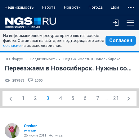
Недвижимость
Работа
Новости
Погода
Дом
На информационном ресурсе применяются cookie-
Согласен
файлы. Оставаясь на сайте, вы подтверждаете свое
согласие
на их использование.
НГС.Форум
Недвижимость
Недвижимость в Новосибирске
Переезжаем в Новосибирск. Нужны советы
287853
1000
1
2
3
4
5
6
7
...
21
Osskar
veteran
25 июля 2011
wiza