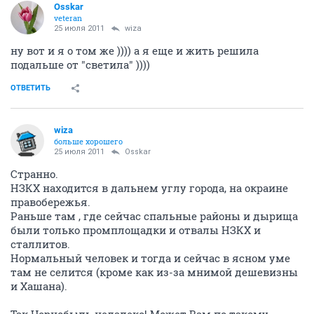
Osskar
veteran
25 июля 2011
wiza
ну вот и я о том же )))) а я еще и жить решила
подальше от "светила" ))))
ОТВЕТИТЬ
wiza
больше хорошего
25 июля 2011
Osskar
Странно.
НЗКХ находится в дальнем углу города, на окраине
правобережья.
Раньше там , где сейчас спальные районы и дырища
были только промплощадки и отвалы НЗКХ и
сталлитов.
Нормальный человек и тогда и сейчас в ясном уме
там не селится (кроме как из-за мнимой дешевизны
и Хашана).