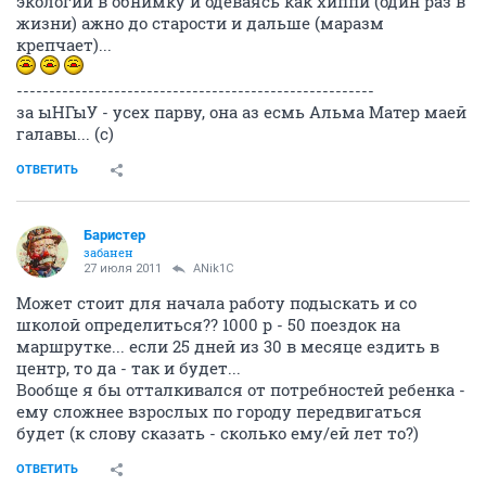
экологий в обнимку и одеваясь как хиппи (один раз в
жизни) ажно до старости и дальше (маразм
крепчает)...
-------------------------------------------------------
за ыНГыУ - усех парву, она аз есмь Альма Матер маей
галавы... (с)
ОТВЕТИТЬ
Баристер
забанен
27 июля 2011
ANik1C
Может стоит для начала работу подыскать и со
школой определиться?? 1000 р - 50 поездок на
маршрутке... если 25 дней из 30 в месяце ездить в
центр, то да - так и будет...
Вообще я бы отталкивался от потребностей ребенка -
ему сложнее взрослых по городу передвигаться
будет (к слову сказать - сколько ему/ей лет то?)
ОТВЕТИТЬ