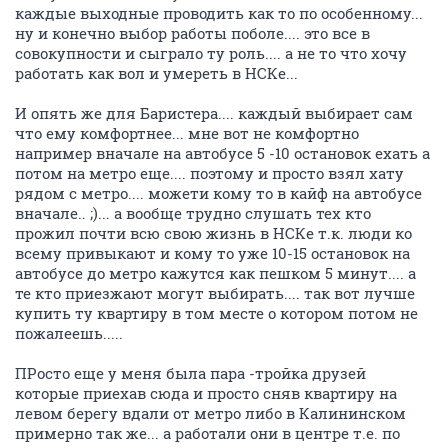
каждые выходные проводить как то по особенному...
ну и конечно выбор работы поболе.... это все в
совокупности и сыграло ту роль.... а не то что хочу
работать как вол и умереть в НСКе...
И опять же для Баристера.... каждый выбирает сам
что ему комфортнее... мне вот не комфортно
например вначале на автобусе 5 -10 остановок ехать а
потом на метро еще.... поэтому и просто взял хату
рядом с метро.... можети кому то в кайф на автобусе
вначале.. ;)... а вообще трудно слушать тех кто
прожил почти всю свою жизнь в НСКе т.к. люди ко
всему привыкают и кому то уже 10-15 остановок на
автобусе до метро кажутся как пешком 5 минут.... а
те кто приезжают могут выбирать.... так вот лучше
купить ту квартиру в том месте о котором потом не
пожалеешь.....
ПРосто еще у меня была пара -тройка друзей
которые приехав сюда и просто сняв квартиру на
левом берегу вдали от метро либо в Калининском
примерно так же... а работали они в центре т.е. по