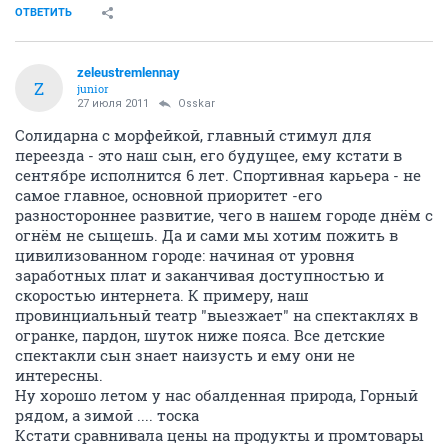
ОТВЕТИТЬ
zeleustremlennay
Z
junior
27 июля 2011
Osskar
Солидарна с морфейкой, главный стимул для
переезда - это наш сын, его будущее, ему кстати в
сентябре исполнится 6 лет. Спортивная карьера - не
самое главное, основной приоритет -его
разностороннее развитие, чего в нашем городе днём с
огнём не сыщешь. Да и сами мы хотим пожить в
цивилизованном городе: начиная от уровня
заработных плат и заканчивая доступностью и
скоростью интернета. К примеру, наш
провинциальный театр "выезжает" на спектаклях в
огранке, пардон, шуток ниже пояса. Все детские
спектакли сын знает наизусть и ему они не
интересны.
Ну хорошо летом у нас обалденная природа, Горный
рядом, а зимой .... тоска
Кстати сравнивала цены на продукты и промтовары