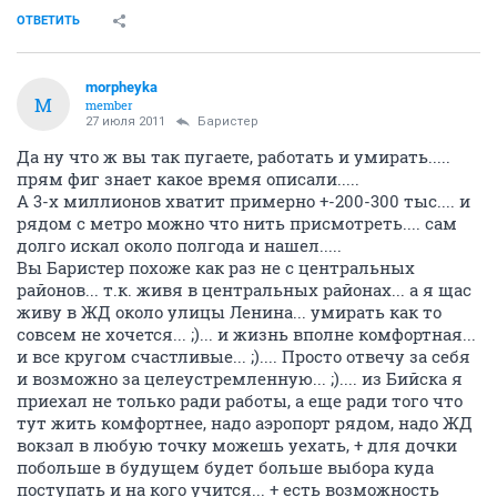
ОТВЕТИТЬ
morpheyka
M
member
27 июля 2011
Баристер
Да ну что ж вы так пугаете, работать и умирать.....
прям фиг знает какое время описали.....
А 3-х миллионов хватит примерно +-200-300 тыс.... и
рядом с метро можно что нить присмотреть.... сам
долго искал около полгода и нашел.....
Вы Баристер похоже как раз не с центральных
районов... т.к. живя в центральных районах... а я щас
живу в ЖД около улицы Ленина... умирать как то
совсем не хочется... ;)... и жизнь вполне комфортная...
и все кругом счастливые... ;).... Просто отвечу за себя
и возможно за целеустремленную... ;).... из Бийска я
приехал не только ради работы, а еще ради того что
тут жить комфортнее, надо аэропорт рядом, надо ЖД
вокзал в любую точку можешь уехать, + для дочки
побольше в будущем будет больше выбора куда
поступать и на кого учится... + есть возможность