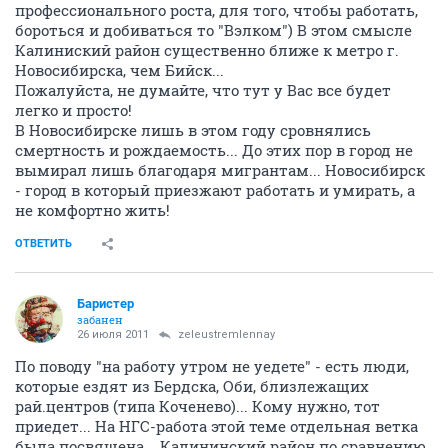
профессионального роста, для того, чтобы работать,
бороться и добиваться то "Вэлком") В этом смысле
Калиниский район существенно ближе к метро г.
Новосибирска, чем Бийск...
Пожалуйста, не думайте, что тут у Вас все будет
легко и просто!
В Новосибирске лишь в этом году сровнялись
смертность и рождаемость... До этих пор в город не
вымирал лишь благодаря мигрантам... Новосибирск
- город в который приезжают работать и умирать, а
не комфортно жить!
ОТВЕТИТЬ
Баристер
забанен
26 июля 2011
zeleustremlennay
По поводу "на работу утром не уедете" - есть люди,
которые ездят из Бердска, Оби, близлежащих
рай.центров (типа Коченево)... Кому нужно, тот
приедет... На НГС-работа этой теме отдельная ветка
была посвящена... Калининский район по сравнению