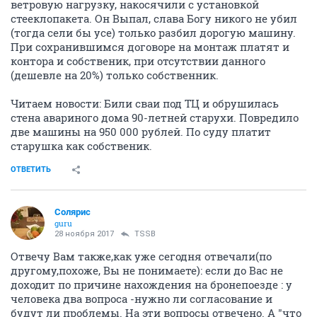
ветровую нагрузку, накосячили с установкой
стееклопакета. Он Выпал, слава Богу никого не убил
(тогда сели бы усе) только разбил дорогую машину.
При сохранившимся договоре на монтаж платят и
контора и собственик, при отсутствии данного
(дешевле на 20%) только собственник.
Читаем новости: Били сваи под ТЦ и обрушилась
стена авариного дома 90-летней старухи. Повредило
две машины на 950 000 рублей. По суду платит
старушка как собственик.
ОТВЕТИТЬ
Солярис
guru
28 ноября 2017
TSSB
Отвечу Вам также,как уже сегодня отвечали(по
другому,похоже, Вы не понимаете): если до Вас не
доходит по причине нахождения на бронепоезде : у
человека два вопроса -нужно ли согласование и
будут ли проблемы. На эти вопросы отвечено. А "что