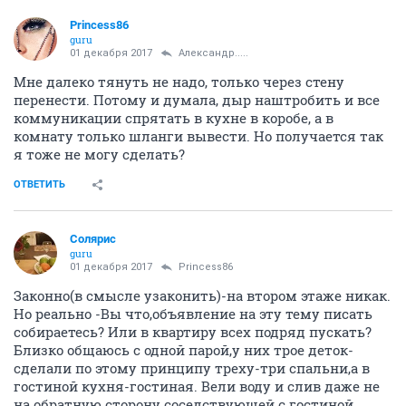
Princess86
guru
01 декабря 2017
Александр.....
Мне далеко тянуть не надо, только через стену
перенести. Потому и думала, дыр наштробить и все
коммуникации спрятать в кухне в коробе, а в
комнату только шланги вывести. Но получается так
я тоже не могу сделать?
ОТВЕТИТЬ
Солярис
guru
01 декабря 2017
Princess86
Законно(в смысле узаконить)-на втором этаже никак.
Но реально -Вы что,объявление на эту тему писать
собираетесь? Или в квартиру всех подряд пускать?
Близко общаюсь с одной парой,у них трое деток-
сделали по этому принципу треху-три спальни,а в
гостиной кухня-гостиная. Вели воду и слив даже не
на обратную сторону соседствующей с гостиной