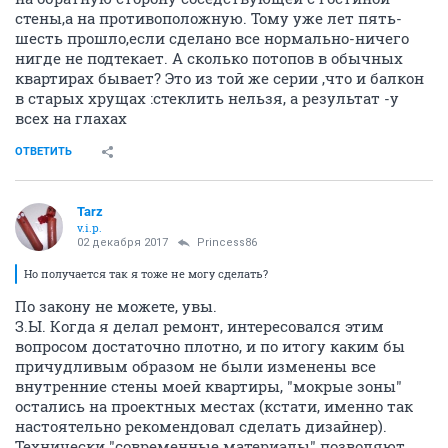
стены,а на противоположную. Тому уже лет пять-
шесть прошло,если сделано все нормально-ничего
нигде не подтекает. А сколько потопов в обычных
квартирах бывает? Это из той же серии ,что и балкон
в старых хрущах :стеклить нельзя, а результат -у
всех на глахах
ОТВЕТИТЬ
Tarz
v.i.p.
02 декабря 2017
Princess86
Но получается так я тоже не могу сделать?
По закону не можете, увы.
З.Ы. Когда я делал ремонт, интересовался этим
вопросом достаточно плотно, и по итогу каким бы
причудливым образом не были изменены все
внутренние стены моей квартиры, "мокрые зоны"
остались на проектных местах (кстати, именно так
настоятельно рекомендовал сделать дизайнер).
Технически "современные материалы" позволяют