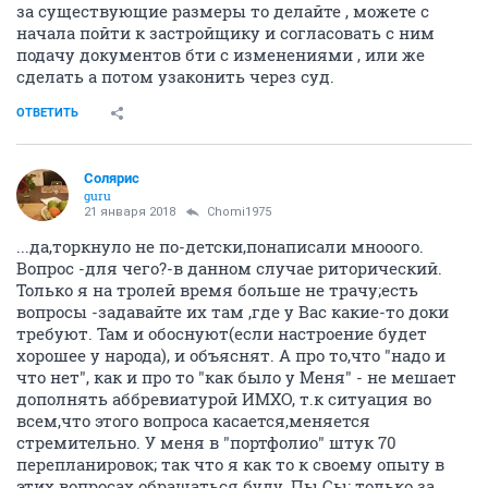
за существующие размеры то делайте , можете с
начала пойти к застройщику и согласовать с ним
подачу документов бти с изменениями , или же
сделать а потом узаконить через суд.
ОТВЕТИТЬ
Солярис
guru
21 января 2018
Chomi1975
...да,торкнуло не по-детски,понаписали мнооого.
Вопрос -для чего?-в данном случае риторический.
Только я на тролей время больше не трачу;есть
вопросы -задавайте их там ,где у Вас какие-то доки
требуют. Там и обоснуют(если настроение будет
хорошее у народа), и объяснят. А про то,что "надо и
что нет", как и про то "как было у Меня" - не мешает
дополнять аббревиатурой ИМХО, т.к ситуация во
всем,что этого вопроса касается,меняется
стремительно. У меня в "портфолио" штук 70
перепланировок; так что я как то к своему опыту в
этих вопросах обращаться буду. Пы.Сы: только за