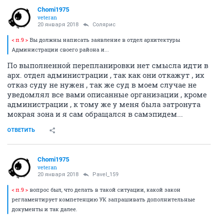
Chomi1975
veteran
20 января 2018
Солярис
< п.9 >
Вы должны написать заявление в отдел архитектуры
Администрации своего района и...
По выполненной перепланировки нет смысла идти в
арх. отдел администрации , так как они откажут , их
отказ суду не нужен , так же суд в моем случае не
уведомлял все вами описанные организации , кроме
администрации , к тому же у меня была затронута
мокрая зона и я сам обращался в самэпидем...
ОТВЕТИТЬ
Chomi1975
veteran
20 января 2018
Pavel_159
< п.9 >
вопрос был, что делать в такой ситуации, какой закон
регламентирует компетенцию УК запрашивать дополнительные
документы и так далее.