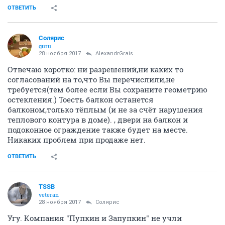
ОТВЕТИТЬ
Солярис
guru
28 ноября 2017
AlexandrGrais
Отвечаю коротко: ни разрешений,ни каких то
согласований на то,что Вы перечислили,не
требуется(тем более если Вы сохраните геометрию
остекления.) Тоесть балкон останется
балконом,только тёплым (и не за счёт нарушения
теплового контура в доме). , двери на балкон и
подоконное ограждение также будет на месте.
Никаких проблем при продаже нет.
ОТВЕТИТЬ
TSSB
veteran
28 ноября 2017
Солярис
Угу. Компания "Пупкин и Запупкин" не учли