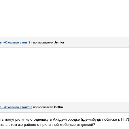
e: «Сколько стоит?»
пользователя
Jemka
e: «Сколько стоит?»
пользователя
Delfin
ть полуприличную однешку в Академгородке (где-нибудь поближе к НГУ)
нять в этом же районе с приличной мебелью-отделкой?