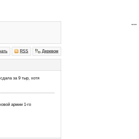
чать
RSS
Деревом
сдала за 9 тыр, хотя
ковой армии 1-го