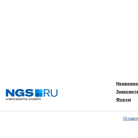
Недвижи
Знакомст
Форум
Оглавл