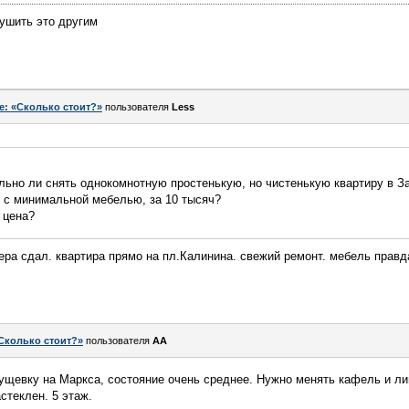
нушить это другим
e: «Сколько стоит?»
пользователя
Less
льно ли снять однокомнотную простенькую, но чистенькую квартиру в З
, с минимальной мебелью, за 10 тысяч?
 цена?
ера сдал. квартира прямо на пл.Калинина. свежий ремонт. мебель правда
Сколько стоит?»
пользователя
AA
ущевку на Маркса, состояние очень среднее. Нужно менять кафель и ли
стеклен. 5 этаж.