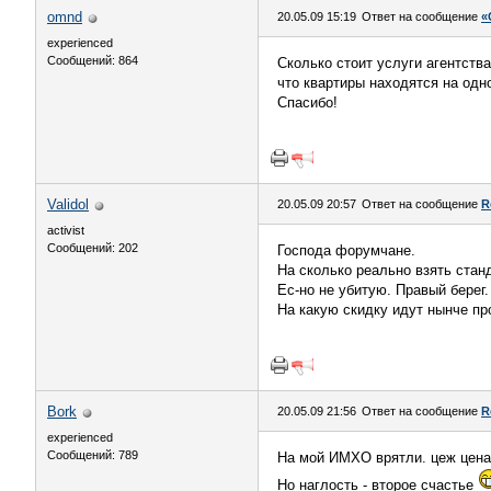
omnd
20.05.09 15:19
Ответ на сообщение
«
experienced
Сообщений: 864
Сколько стоит услуги агентств
что квартиры находятся на одн
Спасибо!
Validol
20.05.09 20:57
Ответ на сообщение
R
activist
Сообщений: 202
Господа форумчане.
На сколько реально взять стан
Ес-но не убитую. Правый берег.
На какую скидку идут нынче п
Bork
20.05.09 21:56
Ответ на сообщение
R
experienced
Сообщений: 789
На мой ИМХО врятли. цеж цена 2
Но наглость - второе счастье