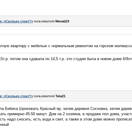
e: «Сколько стоит?»
пользователя
МихаШЭ
натную квартиру с мебелью с нормальным ремонтом на горском жилмасс
5т.р. потом она сдавала по 14,5 т.р. это студия была в новом доме 6/9э
e: «Сколько стоит?»
пользователя
Tata21
ела Бибиха (проезжать Красный яр, затем деревня Сосновка, затем дерев
ать примерно 45-50 минут. Дом на 2 хозяина, в продаже пол дома, участ
есть надо сносить, есть вода и свет, а также в этом доме можно прописа
янный