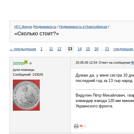
НГС.Форум
/
Недвижимость
/
Недвижимость в Новосибирске
/
«Сколько стоит?»
1
..
11
12
13
14
15
16
..
21
←
предыдущая
следующая
serega
20.05.09 12:54
Ответ на сообщение
R
руки-ножницы
Сообщений: 143026
Думаю да, у меня сестра 10 дне
последний год за 13 тыр народ
Видулин Пётр Михайлович, гва
командир взвода 120 мм миномёт
Украинского фронта.