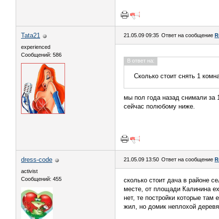
Tata21
21.05.09 09:35
Ответ на сообщение
R
experienced
Сообщений: 586
В ответ на:
Сколько стоит снять 1 ком
мы пол года назад снимали за 1
сейчас полюбому ниже.
dress-code
21.05.09 13:50
Ответ на сообщение
R
activist
Сообщений: 455
сколько стоит дача в районе с
месте, от площади Калинина ех
нет, те постройки которые там 
жил, но домик неплохой дерев