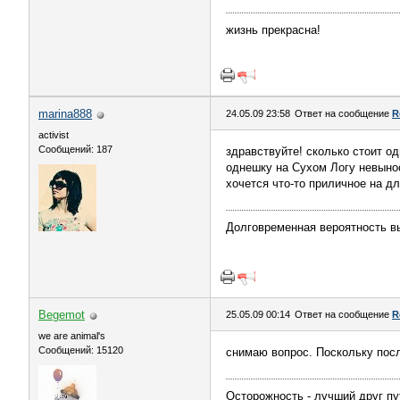
жизнь прекрасна!
marina888
24.05.09 23:58
Ответ на сообщение
R
activist
Сообщений: 187
здравствуйте! сколько стоит о
однешку на Сухом Логу невынос
хочется что-то приличное на д
Долговременная вероятность в
Begemot
25.05.09 00:14
Ответ на сообщение
R
we are animal's
Сообщений: 15120
снимаю вопрос. Поскольку посл
Осторожность - лучший друг пу