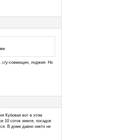
иве
т. с/у-совмещен, лоджия. Но
ня Кубовая вот в этом
ок 10 соток земля, посадок
тся. В доме давно никто не