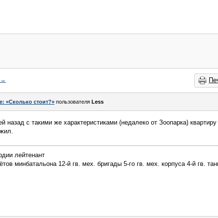
→
Пе
e: «Сколько стоит?»
пользователя
Less
й назад с такими же характеристиками (недалеко от Зоопарка) квартиру 
 жил.
рдии лейтенант
ов минбатальона 12-й гв. мех. бригады 5-го гв. мех. корпуса 4-й гв. тан