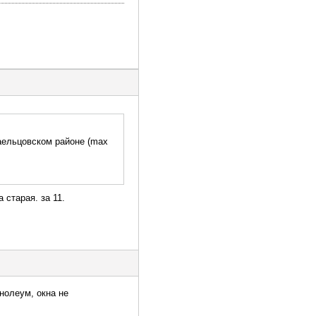
аельцовском районе (max
 старая. за 11.
нолеум, окна не