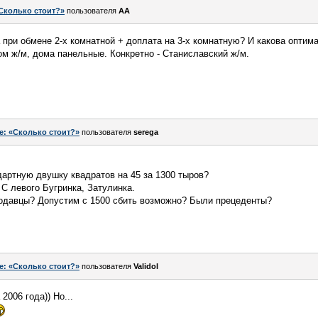
Сколько стоит?»
пользователя
AA
а при обмене 2-х комнатной + доплата на 3-х комнатную? И какова оптим
ом ж/м, дома панельные. Конкретно - Станиславский ж/м.
e: «Сколько стоит?»
пользователя
serega
дартную двушку квадратов на 45 за 1300 тыров?
 С левого Бугринка, Затулинка.
родавцы? Допустим с 1500 сбить возможно? Были прецеденты?
e: «Сколько стоит?»
пользователя
Validol
006 года)) Но...