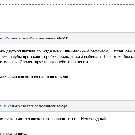
e: «Сколько стоит?»
пользователя
ANik1C
дно- двух-комнатная по богдашке с минимальным ремонтом, чистая. сейч
имо: трубы протекают, пробки периодически выбивает, 1-ый этаж, без ме
лительный. Сориентируйте пожалуйста по ценам
ыживания каждого из нас равна нулю.
e: «Сколько стоит?»
пользователя
serega
е визуального знакомства - вариант отпал. Неликвидный.
тешественника.