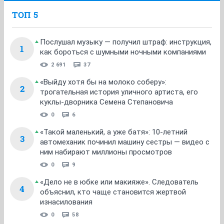
ТОП 5
Послушал музыку — получил штраф: инструкция,
1
как бороться с шумными ночными компаниями
2 691
37
«Выйду хотя бы на молоко соберу»:
2
трогательная история уличного артиста, его
куклы-дворника Семена Степановича
0
6
«Такой маленький, а уже батя»: 10-летний
3
автомеханик починил машину сестры — видео с
ним набирают миллионы просмотров
0
9
«Дело не в юбке или макияже». Следователь
4
объяснил, кто чаще становится жертвой
изнасилования
0
58