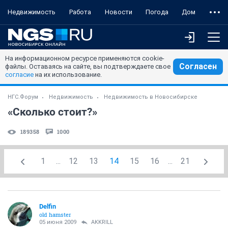
Недвижимость
Работа
Новости
Погода
Дом
На информационном ресурсе применяются cookie-
Согласен
файлы. Оставаясь на сайте, вы подтверждаете свое
согласие
на их использование.
НГС.Форум
Недвижимость
Недвижимость в Новосибирске
«Сколько стоит?»
189358
1000
1
...
12
13
14
15
16
...
21
Delfin
old hamster
05 июня 2009
AKKRILL