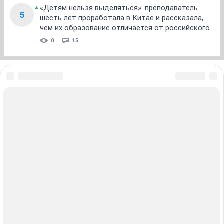
«Детям нельзя выделяться»: преподаватель
5
шесть лет проработала в Китае и рассказала,
чем их образование отличается от российского
0
15
ЗНАКОМСТВА В НОВОСИБИРСКЕ
ПОГОДА В НОВОСИБИРСКЕ
ПРОБКИ В НОВОСИБИРСКЕ
ФОРУМЫ В НОВОСИБИРСКЕ
ТЕЛЕПРОГРАММА В НОВОСИБИРСКЕ
АФИША В НОВОСИБИРСКЕ
ГОРОСКОП
КУРСЫ ВАЛЮТ В НОВОСИБИРСКЕ
ТУРИЗМ В НОВОСИБИРСКЕ
ПРОМОКОДЫ В НОВОСИБИРСКЕ
РЕКЛАМА В НОВОСИБИРСКЕ
Полная версия