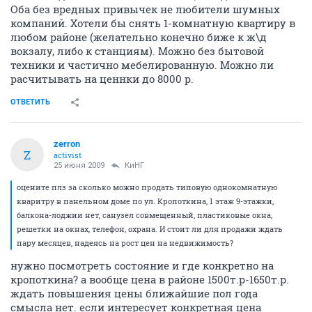
Оба без вредных привычек не любители шумных
компаний. Хотели бы снять 1-комнатную квартиру в
любом районе (желательно конечно биже к ж\д
вокзалу, либо к станциям). Можно без бытовой
техники и частично мебелированную. Можно ли
расчитывать на ценнки до 8000 р.
ОТВЕТИТЬ
zerron
Z
activist
25 июня 2009
КиНГ
оцените плз за сколько можно продать типовую однокомнатную
кваритру в панельном доме по ул. Кропоткина, 1 этаж 9-этажки,
балкона-лоджии нет, санузел совмещенный, пластиковые окна,
решетки на окнах, телефон, охрана. И стоит ли для продажи ждать
пару месяцев, надеясь на рост цен на недвижимость?
нужно посмотреть состояние и где конкретно на
кропоткина? а вообще цена в районе 1500т.р-1650т.р.
ждать повышения цены ближайшие пол года
смысла нет. если интересует конкретная цена