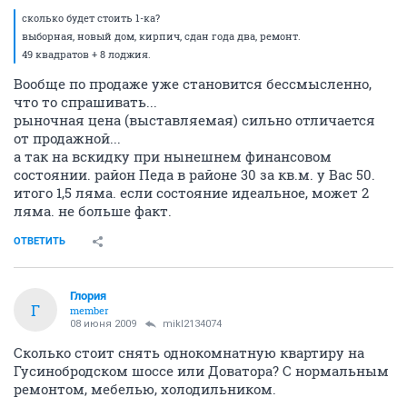
сколько будет стоить 1-ка?
выборная, новый дом, кирпич, сдан года два, ремонт.
49 квадратов + 8 лоджия.
Вообще по продаже уже становится бессмысленно,
что то спрашивать...
рыночная цена (выставляемая) сильно отличается
от продажной...
а так на вскидку при нынешнем финансовом
состоянии. район Педа в районе 30 за кв.м. у Вас 50.
итого 1,5 ляма. если состояние идеальное, может 2
ляма. не больше факт.
ОТВЕТИТЬ
Глория
Г
member
08 июня 2009
mikl2134074
Сколько стоит снять однокомнатную квартиру на
Гусинобродском шоссе или Доватора? С нормальным
ремонтом, мебелью, холодильником.