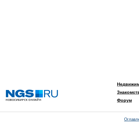
Недвижи
Знакомст
Форум
Оглавл