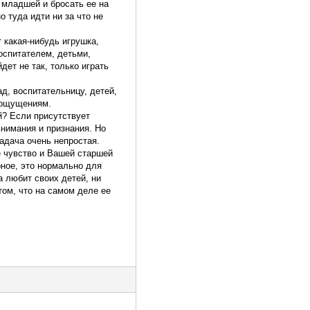
 младшей и бросать ее на
о туда идти ни за что не
т какая-нибудь игрушка,
оспитателем, детьми,
дет не так, только играть
д, воспитательницу, детей,
м ощущениям.
й? Если присутствует
внимания и признания. Но
адача очень непростая.
е чувство и Вашей старшей
рное, это нормально для
а любит своих детей, ни
том, что на самом деле ее