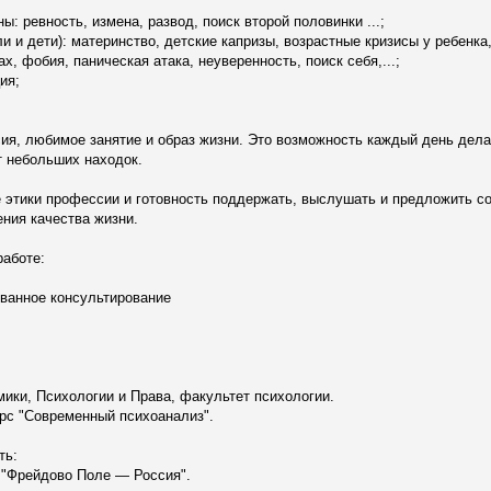
 ревность, измена, развод, поиск второй половинки ...;
 и дети): материнство, детские капризы, возрастные кризисы у ребенка,.
х, фобия, паническая атака, неуверенность, поиск себя,...;
ия;
ия, любимое занятие и образ жизни. Это возможность каждый день дела
т небольших находок.
этики профессии и готовность поддержать, выслушать и предложить с
ния качества жизни.
работе:
ованное консультирование
ики, Психологии и Права, факультет психологии.
рс "Современный психоанализ".
ть:
 "Фрейдово Поле — Россия".