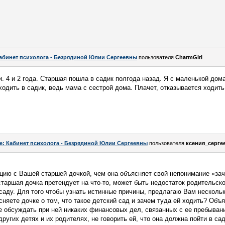
абинет психолога - Безрядиной Юлии Сергеевны
пользователя
CharmGirl
. 4 и 2 года. Старшая пошла в садик полгода назад. Я с маленькой дома
ходить в садик, ведь мама с сестрой дома. Плачет, отказывается ходить
e: Кабинет психолога - Безрядиной Юлии Сергеевны
пользователя
ксения_серге
ию с Вашей старшей дочкой, чем она объясняет свой непонимание «зач
старшая дочка претендует на что-то, может быть недостаток родительско
 саду. Для того чтобы узнать истинные причины, предлагаю Вам несколь
няете дочке о том, что такое детский сад и зачем туда ей ходить? Объя
е обсуждать при ней никаких финансовых дел, связанных с ее пребывани
других детях и их родителях, не говорить ей, что она должна пойти в са