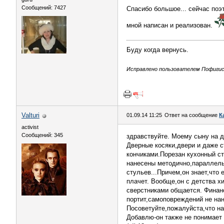
Сообщений: 7427
Спасибо большое... сейчас поэ
мной написан и реализован.
Буду когда вернусь.
Исправлено пользователем Пофигист
Valturi
01.09.14 11:25
Ответ на сообщение
К
activist
Сообщений: 345
здравствуйте. Моему сыну на д
Дверные косяки,двери и даже с
кончиками.Порезан кухонный ст
нанесены методично,параллель
стульев...Причем,он знает,что 
плачет. Вообще,он с детства х
сверстниками общается. Финан
портит,самоповреждений не нан
Посоветуйте,пожалуйста,что на
Добавлю-он также не понимает 