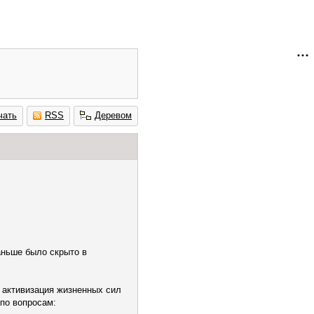
чать
RSS
Деревом
аньше было скрыто в
 активизация жизненных сил
по вопросам: