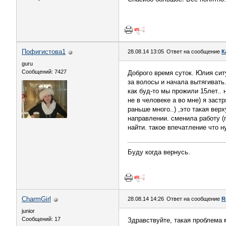
Пофигистова1
28.08.14 13:05
Ответ на сообщение
К
guru
Сообщений: 7427
Доброго время суток. Юлия ситу
за волосы и начала вытягивать.
как буд-то мы прожили 15лет.. 
не в человеке а во мне) я заст
раньше много..) ,это такая верх
направлении. сменила работу (п
найти. такое впечатление что н
Буду когда вернусь.
CharmGirl
28.08.14 14:26
Ответ на сообщение
R
junior
Сообщений: 17
Здравствуйте, такая проблема 