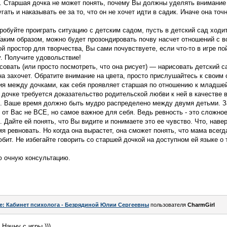
. Старшая дочка не может понять, почему Вы должны уделять внимание
ать и наказывать ее за то, что он не хочет идти в садик. Иначе она точн
робуйте проиграть ситуацию с детским садом, пусть в детский сад ходи
аким образом, можно будет прозондировать почву насчет отношений с в
 простор для творчества, Вы сами почувствуете, если что-то в игре пой
. Получите удовольствие!
овать (или просто посмотреть, что она рисует) — нарисовать детский са
 она захочет. Обратите внимание на цвета, просто прислушайтесь к свои
я между дочками, как себя проявляет старшая по отношению к младше
 дочке требуется доказательство родительской любви к ней в качестве 
е. Ваше время должно быть мудро распределено между двумя детьми. З
от Вас не ВСЕ, но самое важное для себя. Ведь ревность - это сложно
. Дайте ей понять, что Вы видите и понимаете это ее чувство. Что, наве
я ревновать. Но когда она вырастет, она сможет понять, что мама всегд
бит. Не избегайте говорить со старшей дочкой на доступном ей языке о 
 очную консультацию.
e: Кабинет психолога - Безрядиной Юлии Сергеевны
пользователя
CharmGirl
Начну с игры )))