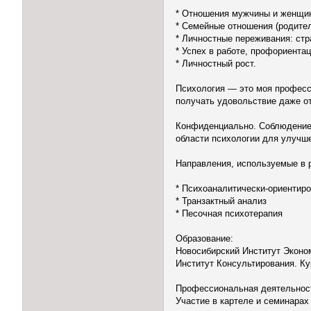
* Отношения мужчины и женщины:
* Семейные отношения (родители
* Личностные переживания: стра
* Успех в работе, профориентац
* Личностный рост.
Психология — это моя професс
получать удовольствие даже о
Конфиденциально. Соблюдение 
области психологии для улучше
Направления, используемые в 
* Психоаналитически-ориентир
* Транзактный анализ
* Песочная психотерапия
Образование:
Новосибирский Институт Эконом
Институт Консультирования. Ку
Профессиональная деятельнос
Участие в картеле и семинарах