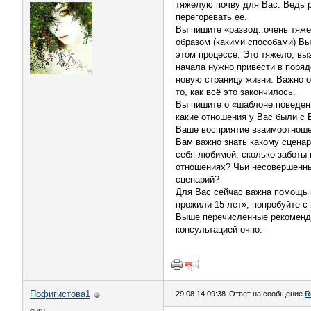
тяжелую почву для Вас. Ведь р
перегоревать ее.
Вы пишите «развод..очень тяже
образом (какими способами) Вы
этом процессе. Это тяжело, вы
начала нужно привести в поряд
новую страницу жизни. Важно о
то, как всё это закончилось.
Вы пишите о «шаблоне поведен
какие отношения у Вас были с
Ваше восприятие взаимоотноше
Вам важно знать какому сценар
себя любимой, сколько заботы 
отношениях? Чьи несовершенны
сценарий?
Для Вас сейчас важна помощь и
прожили 15 лет», попробуйте с
Выше перечисленные рекоменда
консультацией очно.
Пофигистова1
29.08.14 09:38
Ответ на сообщение
R
guru