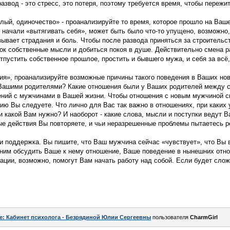
азвод - это стресс, это потеря, поэтому требуется время, чтобы пережи
лый, одиночество» - проанализируйте то время, которое прошло на Ваш
 начали «вытягивать себя», может быть было что-то упущено, возможно,
зывает страдания и боль. Чтобы после развода приняться за строительс
ок собственные мысли и добиться покоя в душе. Действительно смена р
тпустить собственное прошлое, простить и бывшего мужа, и себя за всё
ия», проанализируйте возможные причины такого поведения в Ваших но
 Вашими родителями? Какие отношения были у Ваших родителей между с
ний с мужчинами в Вашей жизни. Чтобы отношения с новым мужчиной с
ию Вы следуете. Что лично для Вас так важно в отношениях, при каких
и какой Вам нужно? И наоборот - какие слова, мысли и поступки ведут В
е действия Вы повторяете, и чьи неразрешенные проблемы пытаетесь р
 поддержка. Вы пишите, что Ваш мужчина сейчас «чувствует», что Вы в
 ним обсудить Ваше к нему отношение, Ваше поведение в нынешних отно
ции, возможно, помогут Вам начать работу над собой. Если будет слож
e: Кабинет психолога - Безрядиной Юлии Сергеевны
пользователя
CharmGirl