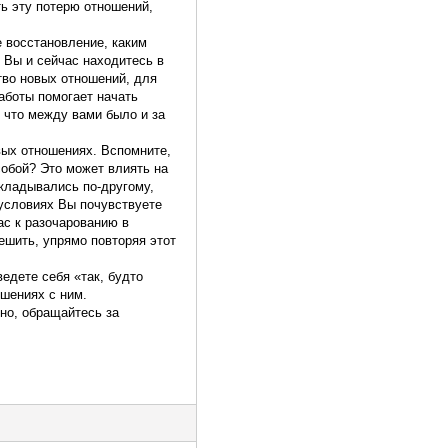
ть эту потерю отношений,
е восстановление, каким
 Вы и сейчас находитесь в
тво новых отношений, для
аботы помогает начать
, что между вами было и за
вых отношениях. Вспомните,
обой? Это может влиять на
кладывались по-другому,
 условиях Вы почувствуете
ас к разочарованию в
ешить, упрямо повторяя этот
едете себя «так, будто
шениях с ним.
но, обращайтесь за