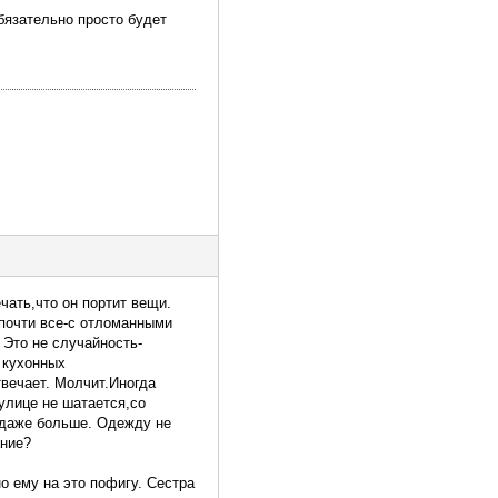
бязательно просто будет
чать,что он портит вещи.
 почти все-с отломанными
 Это не случайность-
 кухонных
твечает. Молчит.Иногда
улице не шатается,со
 даже больше. Одежду не
ание?
о ему на это пофигу. Сестра