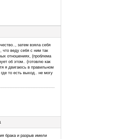
чество.., затем взяла себя
, что веду себя с ним так
овых отношениях, (проблема
ует об этом.. (готовлю как
хотя я двигаюсь в правильном
где то есть выход.. не могу
1
ия брака и разрыв имели