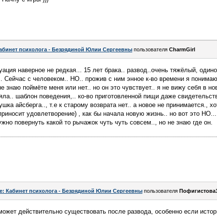
абинет психолога - Безрядиной Юлии Сергеевны
пользователя
CharmGirl
ация наверное не редкая... 15 лет брака.. развод..очень тяжёлый, одино
. Сейчас с человеком.. НО.. прожив с ним энное к-во времени я понимаю
не знаю поймёте меня или нет.. но он это чувствует.. я не вижу себя в н
ряла.. шаблон поведения,.. ко-во приготовленной пищи даже свидетельств
ушка айсберга.., т.е к старому возврата нет.. а новое не принимается., 
риносит удовлетворение) , как бы начала новую жизнь.. но вот это НО... 
ужно повернуть какой то рычажок чуть чуть совсем.., но не знаю где он.
e: Кабинет психолога - Безрядиной Юлии Сергеевны
пользователя
Пофигистова
может действительно существовать после развода, особенно если истор