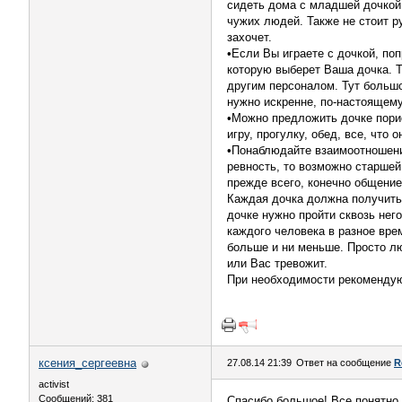
сидеть дома с младшей дочкой
чужих людей. Также не стоит руг
захочет.
•Если Вы играете с дочкой, поп
которую выберет Ваша дочка. Т
другим персоналом. Тут большой
нужно искренне, по-настоящему
•Можно предложить дочке порис
игру, прогулку, обед, все, что
•Понаблюдайте взаимоотношени
ревность, то возможно старшей
прежде всего, конечно общени
Каждая дочка должна получить 
дочке нужно пройти сквозь него
каждого человека в разное врем
больше и ни меньше. Просто лю
или Вас тревожит.
При необходимости рекомендую
ксения_сергеевна
27.08.14 21:39
Ответ на сообщение
R
activist
Сообщений: 381
Спасибо большое! Все понятно. 