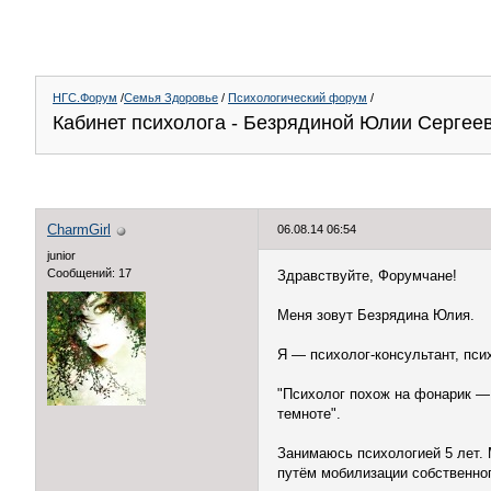
НГС.Форум
/
Семья Здоровье
/
Психологический форум
/
Кабинет психолога - Безрядиной Юлии Сергее
CharmGirl
06.08.14 06:54
junior
Сообщений: 17
Здравствуйте, Форумчане!
Меня зовут Безрядина Юлия.
Я — психолог-консультант, пси
"Психолог похож на фонарик — 
темноте".
Занимаюсь психологией 5 лет.
путём мобилизации собственно