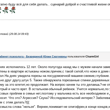
тапно буду всё для себя делать.. сценарий доброй и счастливой жизни о
ова1 (29.08.14 09:43)
абинет психолога - Безрядиной Юлии Сергеевны
пользователя
CharmGirl
нях исполнилось 12 лет. Около полугода назад мы с мужем начали заме
тены в квартире истыканы ножом,причем,с такой силой,что ножи в доме
ол.На днях увидела порезы на посудомоечной машине-свежие,глубокие.
но друг другу,штук 5. Также обнаружила порезанные спинки деревянных
ему за это влетит,но продолжает. На вопрос-зачем ты это делаешь?-не о
итрый и часто врет. В остальном-обычный ребенок. Учится нормально,по 
совых проблем в семье нет,поэтому у мальчика есть все необходимое и
осит. Что это? Агрессия? Скука? Исследовательский интерес? Заболев
м с этим делать?(((
смысла слова "нельзя". Вернее,понимает-не олигофрен,в конце концов,н