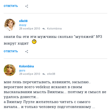
ОТВЕТИТЬ
elle08
dizzy
28 ноября 2010
Kolombina
знали бы эти эти мужчины сколько "муляжей" №3
вокруг ходит
ОТВЕТИТЬ
Kolombina
guru
28 ноября 2010
elle08
мне лень перечитывать, извините, засыпаю..
вероятнее всего vedekuz исказил в своем
высказывании мысль Виилмы... поэтому и смысл не
удалось донести...
а Виилму Лууле желательно читать с самого
начала... и только человеку подготовленному ...