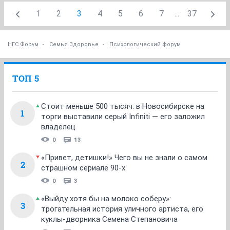
1
2
3
4
5
6
7
...
37
НГС.Форум
Семья Здоровье
Психологический форум
ТОП 5
Стоит меньше 500 тысяч: в Новосибирске на
1
торги выставили серый Infiniti — его заложил
владелец
0
13
«Привет, детишки!» Чего вы не знали о самом
2
страшном сериале 90-х
0
3
«Выйду хотя бы на молоко соберу»:
3
трогательная история уличного артиста, его
куклы-дворника Семена Степановича