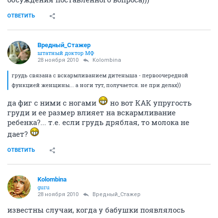
ОТВЕТИТЬ
Вредный_Стажер
штатный доктор МФ
28 ноября 2010
Kolombina
грудь связана с вскармливанием дитеныша - первоочередной
функцией женщины... а ноги тут, получается. не при делах))
да фиг с ними с ногами
но вот КАК упругость
груди и ее размер влияет на вскармливание
ребенка?... т.е. если грудь дряблая, то молока не
дает?
ОТВЕТИТЬ
Kolombina
guru
28 ноября 2010
Вредный_Стажер
известны случаи, когда у бабушки появлялось