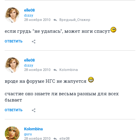
elle08
dizzy
28 ноября 2010
Вредный_Стажер
если грудь "не удалась", может ноги спасут
ОТВЕТИТЬ
elle08
dizzy
28 ноября 2010
Kolombina
вроде на форуме НГС не жалуется
счастие оно знаете ли весьма разным для всех
бывает
ОТВЕТИТЬ
Kolombina
guru
28 ноября 2010
elle08