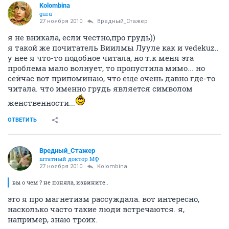
Kolombina
guru
27 ноября 2010
Вредный_Стажер
я не вникала, если честно,про грудь))
я такой же почитатель Виилмы Лууле как и vedekuz..
у нее я что-то подобное читала, но т.к меня эта
проблема мало волнует, то пропустила мимо... но
сейчас вот припоминаю, что еще очень давно где-то
читала. что именно грудь является символом
женственности...
ОТВЕТИТЬ
Вредный_Стажер
штатный доктор МФ
27 ноября 2010
Kolombina
вы о чем ? не поняла, извините..
это я про магнетизм рассуждала. вот интересно,
насколько часто такие люди встречаются. я,
например, знаю троих.