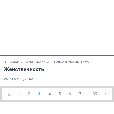
НГС.Форум
Семья Здоровье
Психологический форум
Женственность
273451
903
1
2
3
4
5
6
7
...
37