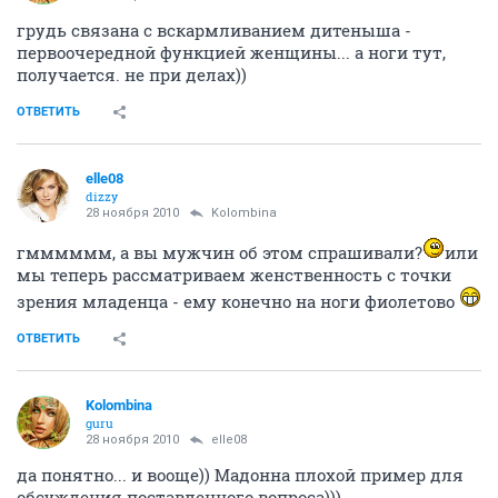
грудь связана с вскармливанием дитеныша -
первоочередной функцией женщины... а ноги тут,
получается. не при делах))
ОТВЕТИТЬ
elle08
dizzy
28 ноября 2010
Kolombina
гмммммм, а вы мужчин об этом спрашивали?
или
мы теперь рассматриваем женственность с точки
зрения младенца - ему конечно на ноги фиолетово
ОТВЕТИТЬ
Kolombina
guru
28 ноября 2010
elle08
да понятно... и вооще)) Мадонна плохой пример для
обсуждения поставленного вопроса)))