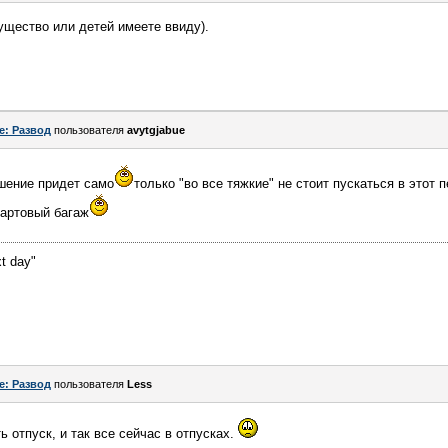
ущество или детей имеете ввиду).
e: Развод
пользователя
avytgjabue
шение придет само
только "во все тяжкие" не стоит пускаться в этот 
тартовый багаж
t day"
e: Развод
пользователя
Less
ь отпуск, и так все сейчас в отпусках.