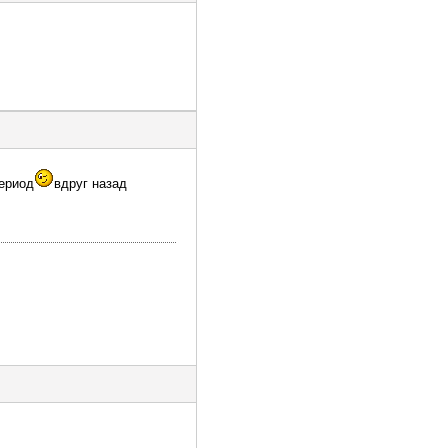
период
вдруг назад