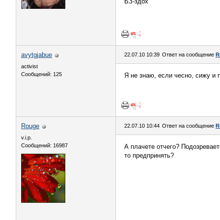
БЗ-здох
avytgjabue
22.07.10 10:39
Ответ на сообщение
R
activist
Сообщений: 125
Я не знаю, если чесно, сижу и 
Rouge
22.07.10 10:44
Ответ на сообщение
R
v.i.p.
Сообщений: 16987
А плачете отчего? Подозревает
то предпринять?