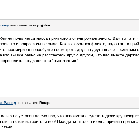
азвод
пользователя
avytgjabue
обычно появляется масса приятного и очень романтичного. Вам вот эти ч
лось, то и вопроса бы не было. Как в любом конфликте, надо как-то прий
ите перемирие и попробуйте посмотреть друг на друга иначе - если вам
 за что вы все равно не расстаетесь друг с другом, что вас вместе держа
переводить, когда хочется "высказаться".
e: Развод
пользователя
Rouge
столько не устроен до сих пор, что невозможно сделать даже крупную(не
ом, а потом истерить, и всё! Находится тысяча и одна причина причина,
 стену.