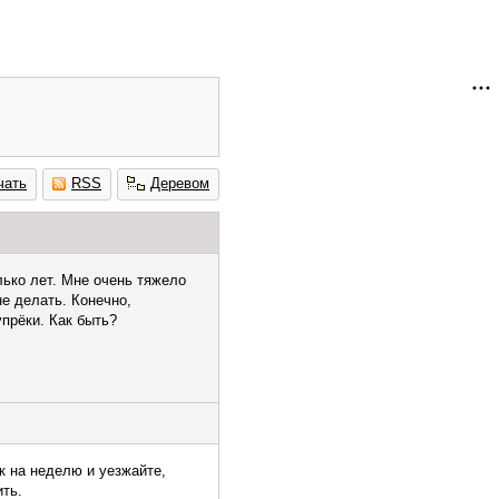
чать
RSS
Деревом
лько лет. Мне очень тяжело
е делать. Конечно,
упрёки. Как быть?
к на неделю и уезжайте,
ить.