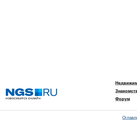
Недвижи
Знакомст
Форум
Оглавл