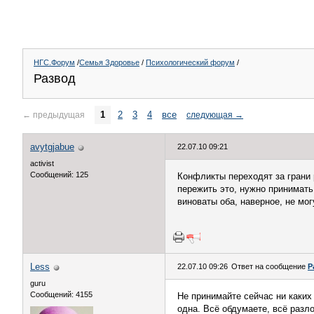
НГС.Форум
/
Семья Здоровье
/
Психологический форум
/
Развод
1
2
3
4
все
←
предыдущая
следующая
→
avytgjabue
22.07.10 09:21
activist
Сообщений: 125
Конфликты переходят за грани 
пережить это, нужно принимать
виноваты оба, наверное, не мог
Less
22.07.10 09:26
Ответ на сообщение
Р
guru
Сообщений: 4155
Не принимайте сейчас ни каких
одна. Всё обдумаете, всё разл