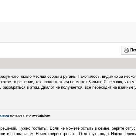
Пе
разумного, около месяца ссоры и ругань. Накопилось, видимио за неско
 какое-то решение, так продолжаться не может больше.Я не знаю, что мн
у разобраться в этом. Диалог не получается, всё переходит на взаиные 
азвод
пользователя
avytgjabue
 решений. Нужно "остыть". Если не можете остыть в семье, берите отпус
ожите по-полочкам. Нечего нервы трепать. Отдохнуть надо. Накал переж