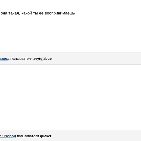
 она такая, какой ты ее воспринимаешь
азвод
пользователя
avytgjabue
e: Развод
пользователя
quaker