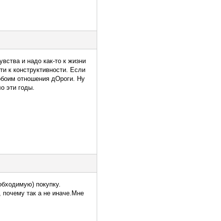
увства и надо как-то к жизни
ти к конструктивности. Если
 обоим отношения дОроги. Ну
ло эти годы.
обходимую) покупку.
 почему так а не иначе.Мне