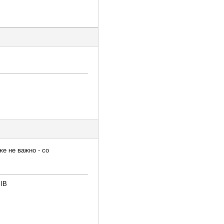
е не важно - со
IB