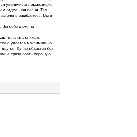
ится увеличивать экспозицию
сем отдельная песня. Там
 вы очень ошибаетесь. Вы в
. Вы себе даже не
как-то начать снимать
дителю удается максимально
м другое. Купив объектив без
 лучше сразу брать хорошую