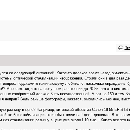
Пе
улся со следующей ситуацией. Какое-то далекое время назад объективы
системы оптической стабилизации изображения. Стоили они в два раза 
от вопрос: подскажите начинающему любителю, насколько оправданны б
ей? Мне кажется, что на фокусном расстоянии до 70-85 mm эта система 
ченных изображений должна быть несущественной. А вот на 150 и тем б
 я неправ? Ведь раньше фотографы, кажется, обходились без нее, выст
ую разницу в цене? Например, китовский объектив Canon 18-55 EF-S IS (
акой же без стабилизации стоил бы тысячи на ! две ! дешевле. В то вре
без стабилизации разницу в цене уже около ! 10 тыс. ! Как-то все это 