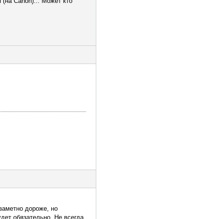
(на Canon)... Может кто
заметно дороже, но
удет обязательно. Не всегда