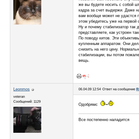
же вы будете носить с собой ш
кадра за счет выдержи. Даже н
вам вообще может не удастся п
этом убедитесь уже на первой 
Ну и почему стабилизатор так 
представляете, как устроен так
По поводу китов. Эти объектив
купленным аппаратом. Они дела
снизить на него цену. Нормальн
стабилизации, вы потом пожале
вещь.
Leonmos
06.04.09 12:54
Ответ на сообщение
R
veteran
Сообщений: 1129
Одобрямс
Все постепенно наладится