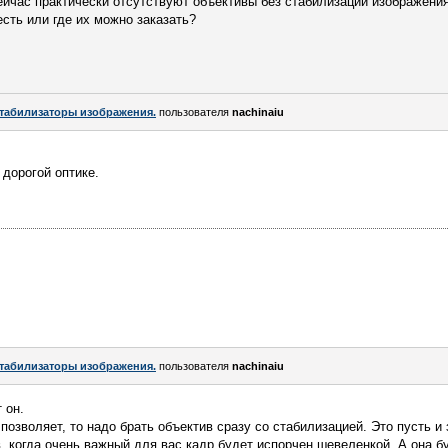
ейчас практически отсутствуют объективы без стабилизации изображения 
есть или где их можно заказать?
табилизаторы изображения.
пользователя
nachinaiu
 дорогой оптике.
табилизаторы изображения.
пользователя
nachinaiu
 он.
озволяет, то надо брать объектив сразу со стабилизацией. Это пусть и 
, когда очень важный для вас кадр будет испорчен шевеленкой. А она б