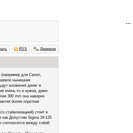
чать
RSS
Деревом
 (например для Canon,
дешевле нынешних
удут вложения денег в
не очень-то и нужна, даже
олее 300 mm она наверно
авляя более короткие
со стабилизацией) стоит в
мя как Допустим Sigma 18-125
не соотносится между собой