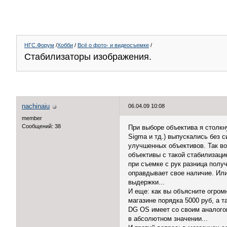
НГС.Форум
/
Хобби
/
Всё о фото- и видеосъемке
/
Стабилизаторы изображения.
nachinaiu
06.04.09 10:08
member
Сообщений: 38
При выборе объектива я столкн
Sigma и тд.) выпускались без 
улучшенных объективов. Так в
объективы с такой стабилизаци
при съемке с рук разница полу
оправдывает свое наличие. Или
выдержки...
И еще: как вы объясните огромн
магазине порядка 5000 руб, а т
DG OS имеет со своим аналогом 
в абсолютном значении...