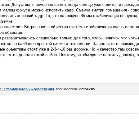
татив. Допустим, в вечернее время, когда солнце уже садится и приход
а малом фокусе можно испортить кадр. Съемка внутри помещения - сов
олучить хороший кадр. То, что на фокусе 85 мм стабилизация не нужна,
съемке.
дорого стоит. Встроенная в объектив система стабилизации очень сложна
ой объектив.
ы разрабатывались специально только для того, чтобы новичок мог хоть 
ются по наиболее простой схеме и технологии. За счет этого произво
ые объективы стоят уже в 2-3-4-10 раз дороже. Но и качество там совсе
ете, что сделали такой выбор. Поэтому, чтобы зря не платить дважды,
e: Стабилизаторы изображения.
пользователя
Victor-885