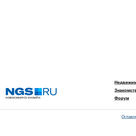
Недвижи
Знакомст
Форум
Оглавл