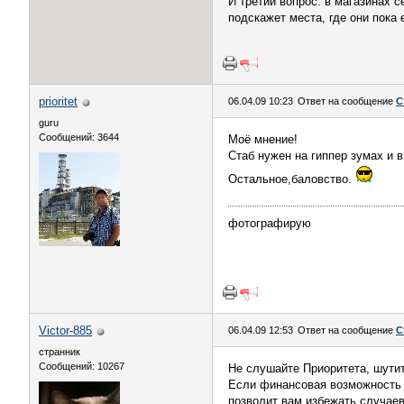
И третий вопрос: в магазинах с
подскажет места, где они пока 
prioritet
06.04.09 10:23
Ответ на сообщение
С
guru
Сообщений: 3644
Моё мнение!
Стаб нужен на гиппер зумах и в
Остальное,баловство.
фотографирую
Victor-885
06.04.09 12:53
Ответ на сообщение
С
странник
Сообщений: 10267
Не слушайте Приоритета, шутит
Если финансовая возможность п
позволит вам избежать случаев