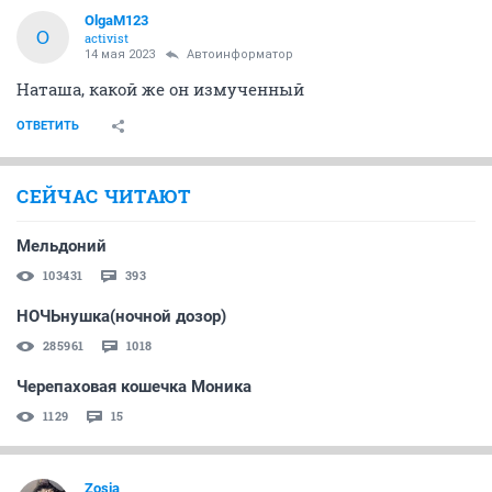
OlgaM123
O
activist
14 мая 2023
Автоинформатор
Наташа, какой же он измученный
ОТВЕТИТЬ
СЕЙЧАС ЧИТАЮТ
Мельдоний
103431
393
НОЧЬнушка(ночной дозор)
285961
1018
Черепаховая кошечка Моника
1129
15
Zosia_