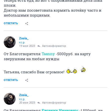
теперь есть еда, но вот с опорожнениями дела пока
плохи.
Доктор нам посоветовала кормить котейку часто и
небольшими порциями.
ОТВЕТИТЬ
Zosia_
v.i.p.
19 мая 2023
Автоинформатор
От Благотворителя
Taanny
-5000руб. на карту
зверушкам на любые нужды
Татьяна, спасибо Вам огромное!
ОТВЕТИТЬ
Zosia_
v.i.p.
20 мая 2023
Автоинформатор
От Благотворителя
Евгении Ивановны
-1,500руб. на