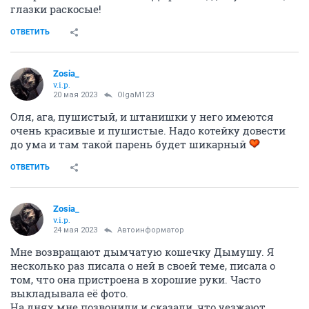
глазки раскосые!
ОТВЕТИТЬ
Zosia_
v.i.p.
20 мая 2023
OlgaM123
Оля, ага, пушистый, и штанишки у него имеются
очень красивые и пушистые. Надо котейку довести
до ума и там такой парень будет шикарный
ОТВЕТИТЬ
Zosia_
v.i.p.
24 мая 2023
Автоинформатор
Мне возвращают дымчатую кошечку Дымушу. Я
несколько раз писала о ней в своей теме, писала о
том, что она пристроена в хорошие руки. Часто
выкладывала её фото.
На днях мне позвонили и сказали, что уезжают