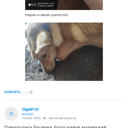
Рядом со мной прилегла))
ОТВЕТИТЬ
OlgaM123
O
activist
18 мая 2023
Автоинформатор
Повзрослела Бусинка, была щенок маленький.