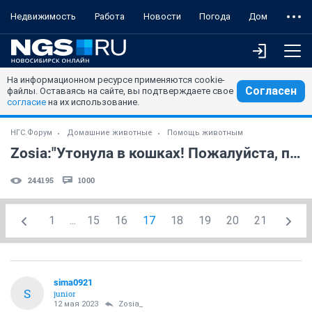
Недвижимость
Работа
Новости
Погода
Дом
На информационном ресурсе применяются cookie-
Согласен
файлы. Оставаясь на сайте, вы подтверждаете свое
согласие
на их использование.
НГС.Форум
Домашние животные
Помощь животным
Zosia:"Утонула в кошках! Пожалуйста, помогите!!!" (часть 3)
244195
1000
1
...
15
16
17
18
19
20
21
sima0921
S
junior
12 мая 2023
Zosia_