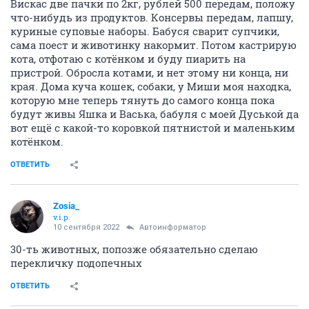
Вискас две пачки по 2кг, рублей 500 передам, положу
что-нибудь из продуктов. Консервы передам, лапшу,
куриные суповые наборы. Бабуся сварит супчики,
сама поест и животинку накормит. Потом кастрирую
кота, отфотаю с котёнком и буду пиарить на
пристрой. Обросла котами, и нет этому ни конца, ни
края. Дома куча кошек, собаки, у Миши моя находка,
которую мне теперь тянуть до самого конца пока
будут живы Яшка и Васька, бабуля с моей Дуськой да
вот ещё с какой-то коровкой пятнистой и маленьким
котёнком.
ОТВЕТИТЬ
Zosia_
v.i.p.
10 сентября 2022
Автоинформатор
30-ть животных, попозже обязательно сделаю
перекличку подопечных
ОТВЕТИТЬ