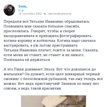
Zosia_
v.i.p.
10 сентября 2022
Автоинформатор
Передали всё Татьяне Ивановне, обрадовалась.
Позвонила мне сказала большое спасибо,
прослезилась. Говорит, чтобы я скорее
выздоравливала и приходила фотографировать
котика-коровку и котёночка. Котика надо сначала
кастрировать, а уж потом пристраивать.
Татьяна Ивановна плачет, боится за меня. Сказала,
если меня не станет, не станет и их никого...
Пообещала ей держаться.
А это Пиня донимает Эльзу. Вот что докопался до
малышки? Он думает, если одел шикарный черный
смокинг с белоснежной рубашкой, так ему теперь всё
можно. Вот ведь приставучий! Звонков по нему нет
совсем, а ведь такой красавчик.