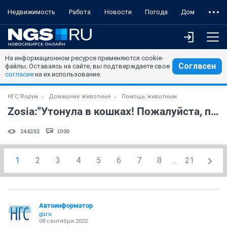
Недвижимость
Работа
Новости
Погода
Дом
На информационном ресурсе применяются cookie-
Согласен
файлы. Оставаясь на сайте, вы подтверждаете свое
согласие
на их использование.
НГС.Форум
Домашние животные
Помощь животным
Zosia:"Утонула в кошках! Пожалуйста, помогите!!!" (часть 3)
244252
1000
1
2
3
4
5
6
7
8
...
21
Автоинформатор
guru
08 сентября 2022