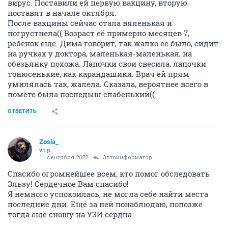
вирус. Поставили ей первую вакцину, вторую
поставят в начале октября.
После вакцины сейчас стала вяленькая и
погрустнела(( Возраст её примерно месяцев 7,
ребёнок ещё. Дима говорит, так жалко её было, сидит
на ручках у доктора, маленькая-маленькая, на
обезьянку похожа. Лапочки свои свесила, лапочки
тонюсенькие, как карандашики. Врач ей прям
умилялась так, жалела. Сказала, вероятнее всего в
помёте была последыш слабенький((
ОТВЕТИТЬ
Zosia_
v.i.p.
11 сентября 2022
Автоинформатор
Спасибо огромнейшее всем, кто помог обследовать
Эльзу! Сердечное Вам спасибо!
Я немного успокоилась, не могла себе найти места
последние дни. Ещё за ней понаблюдаю, попозже
тогда ещё сношу на УЗИ сердца