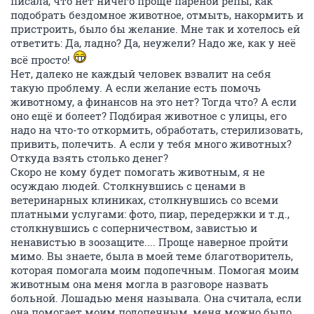
писала, что нет ничего проще пареной репы, как
подобрать бездомное животное, отмыть, накормить и
пристроить, было бы желание. Мне так и хотелось ей
ответить: Да, ладно? Да, неужели? Надо же, как у неё
всё просто!
Нет, далеко не каждый человек взвалит на себя
такую проблему. А если желание есть помочь
животному, а финансов на это нет? Тогда что? А если
оно ещё и болеет? Подбирая животное с улицы, его
надо на что-то откормить, обработать, стерилизовать,
привить, полечить. А если у тебя много животных?
Откуда взять столько денег?
Скоро не кому будет помогать животным, я не
осуждаю людей. Столкнувшись с ценами в
ветеринарных клиниках, столкнувшись со всеми
платными услугами: фото, пиар, передержки и т.д.,
столкнувшись с соперничеством, завистью и
ненавистью в зоозащите.... Проще наверное пройти
мимо. Вы знаете, была в моей теме благотворитель,
которая помогала моим подопечным. Помогая моим
животным она меня могла в разговоре назвать
больной. Лошадью меня называла. Она считала, если
она помогает моим подопечным, меня можно было