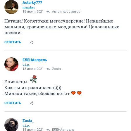
Autarky777
member
18 июля 2021
Автоинформатор
Наташа! Котяточки мегасуперские! Нежнейшие
малыши, красивенные мордашечки! Целовальные
носики!
ОТВЕТИТЬ
ЕЛЕНАапрель
v.i.p.
18 июля 2021
Zosia_
Близнецы!
Как ты их различаешь))))
Милахи такие, обожаю котят
ОТВЕТИТЬ
Zosia_
v.i.p.
18 июля 2021
ЕЛЕНАапрель