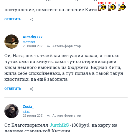
поступление, помогите на лечение Кити
ОТВЕТИТЬ
Autarky777
member
25 июля 2021
Автоинформатор
Ой, Ната, опять тяжёлая ситуация какая, я только
чуток смогла кинуть, сама тут со стерилизацией
кисы немного выбилась из бюджета. Бедная Кити,
жила себе спокойненько, а тут попала в такой табун
хвостатых, да ещё заболела!
ОТВЕТИТЬ
Zosia_
v.i.p.
25 июля 2021
Автоинформатор
От Благотворителя
JurchikS
-1000руб. на карту на
лечение старенькой Китюни.