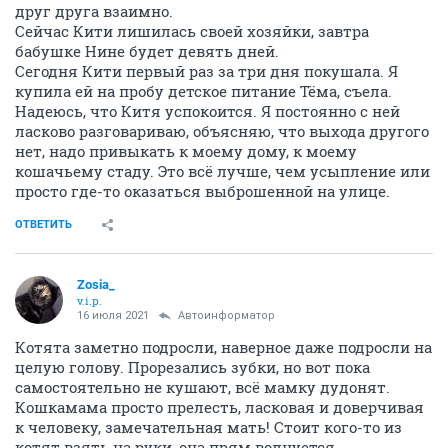
друг друга взаимно.
Сейчас Кити лишилась своей хозяйки, завтра
бабушке Нине будет девять дней.
Сегодня Кити первый раз за три дня покушала. Я
купила ей на пробу детское питание Тёма, съела.
Надеюсь, что Китя успокоится. Я постоянно с ней
ласково разговариваю, объясняю, что выхода другого
нет, надо привыкать к моему дому, к моему
кошачьему стаду. Это всё лучше, чем усыпление или
просто где-то оказаться выброшенной на улице.
ОТВЕТИТЬ
Zosia_
v.i.p.
16 июля 2021
Автоинформатор
Котята заметно подросли, наверное даже подросли на
целую голову. Прорезались зубки, но вот пока
самостоятельно не кушают, всё мамку дудонят.
Кошкамама просто прелесть, ласковая и доверчивая
к человеку, замечательная мать! Стоит кого-то из
котят взять на руки, она прям волнуется,