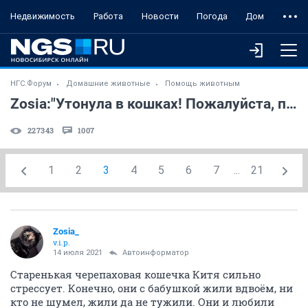
Недвижимость
Работа
Новости
Погода
Дом
НГС.Форум
Домашние животные
Помощь животным
Zosia:"Утонула в кошках! Пожалуйста, помогите!!!"
227343
1007
1
2
3
4
5
6
7
...
21
Zosia_
v.i.p.
14 июля 2021
Автоинформатор
Старенькая черепаховая кошечка Китя сильно
стрессует. Конечно, они с бабушкой жили вдвоём, ни
кто не шумел, жили да не тужили. Они и любили