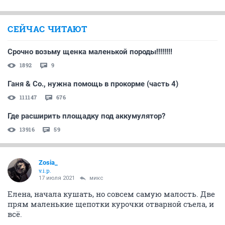
СЕЙЧАС ЧИТАЮТ
Срочно возьму щенка маленькой породы!!!!!!!!
1892
9
Ганя & Co., нужна помощь в прокорме (часть 4)
111147
676
Где расширить площадку под аккумулятор?
13916
59
Zosia_
v.i.p.
17 июля 2021
микс
Елена, начала кушать, но совсем самую малость. Две
прям маленькие щепотки курочки отварной съела, и
всё.