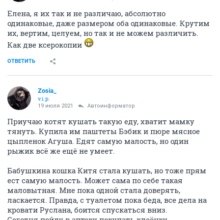
Елена, я их так и не различаю, абсолютно
одинаковые, даже размером оба одинаковые. Крутим
их, вертим, целуем, но так и не можем различить.
Как две ксерокопии
ОТВЕТИТЬ
Zosia_
v.i.p.
19 июля 2021
Автоинформатор
Приучаю котят кушать такую еду, хватит мамку
тянуть. Купила им паштеты Бэбик и пюре мясное
цыпленок Агуша. Едят самую малость, но один
рыжик всё же ещё не умеет.
Бабушкина кошка Китя стала кушать, но тоже прям
ест самую малость. Может сама по себе такая
маловытная. Мне пока одной стала доверять,
ласкается. Правда, с туалетом пока беда, все дела на
кровати Руслана, боится спускаться вниз.
Сегодня пойду в аптеку покупать клеёнку.