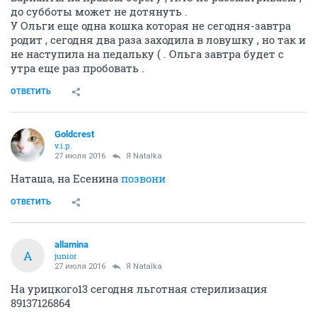
до субботы может не дотянуть .
У Ольги еще одна кошка которая не сегодня-завтра
родит , сегодня два раза заходила в ловушку , но так и
не наступила на педальку ( . Ольга завтра будет с
утра еще раз пробовать .
ОТВЕТИТЬ
Goldcrest
v.i.p.
27 июля 2016
Я Natalka
Наташа, на Есенина
позвони
ОТВЕТИТЬ
allamina
A
junior
27 июля 2016
Я Natalka
На урицкого13 сегодня льготная стерилизация
89137126864