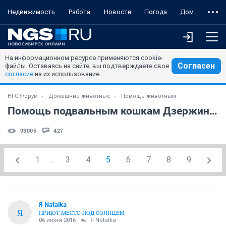
Недвижимость
Работа
Новости
Погода
Дом
На информационном ресурсе применяются cookie-
Согласен
файлы. Оставаясь на сайте, вы подтверждаете свое
согласие
на их использование.
НГС.Форум
Домашние животные
Помощь животным
Помощь подвальным кошкам Дзержинского района
93005
427
1
...
3
4
5
6
7
8
9
Я Natalka
Я
ПРИЮТ МЕСТО ПОД СОЛНЦЕМ
06 июня 2016
Я Natalka