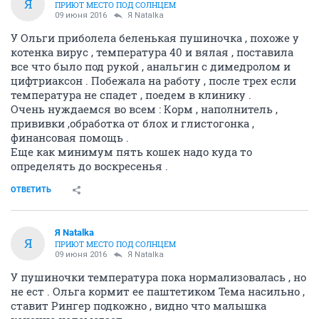
Я
ПРИЮТ МЕСТО ПОД СОЛНЦЕМ
09 июня 2016
Я Natalka
У Ольги приболела беленькая пушиночка , похоже у
котенка вирус , температура 40 и вялая , поставила
все что было под рукой , анальгин с димедролом и
цифтриаксон . Побежала на работу , после трех если
температура не спадет , поедем в клинику .
Очень нуждаемся во всем : Корм , наполнитель ,
прививки ,обработка от блох и глистогонка ,
финансовая помощь .
Еще как минимум пять кошек надо куда то
определять до воскресенья .
ОТВЕТИТЬ
Я Natalka
Я
ПРИЮТ МЕСТО ПОД СОЛНЦЕМ
09 июня 2016
Я Natalka
У пушиночки температура пока нормализовалась , но
не ест . Ольга кормит ее паштетиком Тема насильно ,
ставит Рингер подкожно , видно что малышка