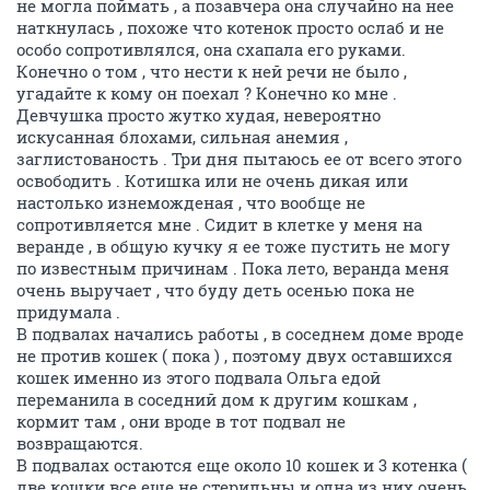
не могла поймать , а позавчера она случайно на нее
наткнулась , похоже что котенок просто ослаб и не
особо сопротивлялся, она схапала его руками.
Конечно о том , что нести к ней речи не было ,
угадайте к кому он поехал ? Конечно ко мне .
Девчушка просто жутко худая, невероятно
искусанная блохами, сильная анемия ,
заглистованость . Три дня пытаюсь ее от всего этого
освободить . Котишка или не очень дикая или
настолько изнеможденая , что вообще не
сопротивляется мне . Сидит в клетке у меня на
веранде , в общую кучку я ее тоже пустить не могу
по известным причинам . Пока лето, веранда меня
очень выручает , что буду деть осенью пока не
придумала .
В подвалах начались работы , в соседнем доме вроде
не против кошек ( пока ) , поэтому двух оставшихся
кошек именно из этого подвала Ольга едой
переманила в соседний дом к другим кошкам ,
кормит там , они вроде в тот подвал не
возвращаются.
В подвалах остаются еще около 10 кошек и 3 котенка (
две кошки все еще не стерильны и одна из них очень