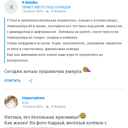
Я Natalka
Я
ПРИЮТ МЕСТО ПОД СОЛНЦЕМ
12 июня 2016
Я Natalka
У Ольги приболела беленькая пушиночка , похоже у котенка вирус ,
температура 40 и вялая , поставила все что было под рукой , анальгин
с димедролом и цифтриаксон . Побежала на работу , после трех если
температура не спадет , поедем в клинику .
Очень нуждаемся во всем : Корм , наполнитель , прививки ,обработка
от блох и глистогонка , финансовая помощь .
Еще как минимум пять кошек надо куда то определять до
воскресенья .
Сегодня ночью пушиночка умерла
ОТВЕТИТЬ
Нервотрёпка
v.i.p.
12 июня 2016
Я Natalka
Наташа, это беленькая красавица?
Как жалко! На фото бодрый, весёлый котёнок с