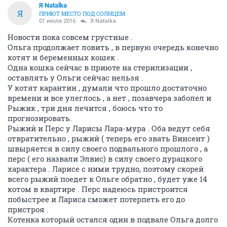
Я Natalka
Я
ПРИЮТ МЕСТО ПОД СОЛНЦЕМ
01 июля 2016
Я Natalka
Новости пока совсем грустные .
Ольга продолжает ловить , в первую очередь конечно
котят и беременных кошек .
Одна кошка сейчас в приюте на стерилизации ,
оставлять у Ольги сейчас нельзя .
У котят карантин , думали что прошло достаточно
времени и все улеглось , а нет , позавчера заболел и
Рыжик , три дня лечится , боюсь что то
прогнозировать.
Рыжий и Перс у Ларисы Лара-мура . Оба ведут себя
отвратительно , рыжий ( теперь его звать Винсент )
швыряется в силу своего подвального прошлого , а
перс ( его назвали Элвис) в силу своего дурацкого
характера . Ларисе с ними трудно, поэтому скорей
всего рыжий поедет к Ольге обратно , будет уже 14
котом в квартире . Перс надеюсь пристроится
побыстрее и Лариса сможет потерпеть его до
пристроя .
Котенка который остался один в подвале Ольга долго