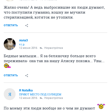
Жалко очень! А ведь выбросившие их люди думают,
что поступили гуманно, кошку не мучили
стерилизацией, котяток не утопили.
ОТВЕТИТЬ
лола3
v.i.p.
12 июня 2016
Нервотрёпка
Бедные малыши... Я за беляночку больше всего
переживала- она так на нашу Алиску похожа... Увы...
ОТВЕТИТЬ
Я Natalka
Я
ПРИЮТ МЕСТО ПОД СОЛНЦЕМ
12 июня 2016
Нервотрёпка
По моему эти люди вообще не о чем не думают