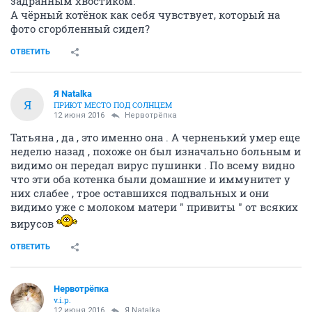
задранным хвостиком.
А чёрный котёнок как себя чувствует, который на
фото сгорбленный сидел?
ОТВЕТИТЬ
Я Natalka
Я
ПРИЮТ МЕСТО ПОД СОЛНЦЕМ
12 июня 2016
Нервотрёпка
Татьяна , да , это именно она . А черненький умер еще
неделю назад , похоже он был изначально больным и
видимо он передал вирус пушинки . По всему видно
что эти оба котенка были домашние и иммунитет у
них слабее , трое оставшихся подвальных и они
видимо уже с молоком матери " привиты " от всяких
вирусов
ОТВЕТИТЬ
Нервотрёпка
v.i.p.
12 июня 2016
Я Natalka